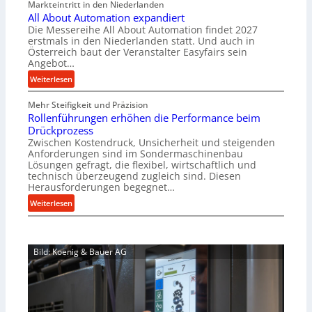
Markteintritt in den Niederlanden
s
e
All About Automation expandiert
c
r
Die Messereihe All About Automation findet 2027
h
s
erstmals in den Niederlanden statt. Und auch in
i
o
Österreich baut der Veranstalter Easyfairs sein
n
Angebot…
r
e
g
:
Weiterlesen
n
u
A
b
n
Mehr Steifigkeit und Präzision
l
a
g
Rollenführungen erhöhen die Performance beim
l
u
e
Drückprozess
A
-
Zwischen Kostendruck, Unsicherheit und steigenden
n
b
B
Anforderungen sind im Sondermaschinenbau
t
o
Lösungen gefragt, die flexibel, wirtschaftlich und
e
s
u
technisch überzeugend zugleich sind. Diesen
s
p
t
Herausforderungen begegnet…
t
a
A
:
Weiterlesen
e
n
u
R
l
n
t
o
l
t
o
l
u
s
m
Bild: Koenig & Bauer AG
l
n
i
a
e
g
c
t
n
e
h
i
f
n
i
o
ü
5