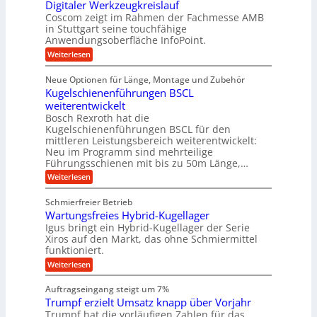
i
Digitaler Werkzeugkreislauf
z
t
a
e
g
i
r
Coscom zeigt im Rahmen der Fachmesse AMB
g
b
s
i
in Stuttgart seine touchfähige
e
s
i
e
e
Anwendungsoberfläche InfoPoint.
r
o
b
e
f
:
Weiterlesen
S
n
e
i
D
f
ü
f
t
i
ü
ü
n
Neue Optionen für Länge, Montage und Zubehör
r
e
g
r
r
g
Kugelschienenführungen BSCL
r
i
A
l
p
a
t
weiterentwickelt
u
r
a
l
a
t
ä
n
Bosch Rexroth hat die
u
e
l
o
z
Kugelschienenführungen BSCL für den
g
e
e
m
i
n
mittleren Leistungsbereich weiterentwickelt:
r
o
s
U
Neu im Programm sind mehrteilige
W
t
e
m
Führungsschienen mit bis zu 50m Länge,…
e
i
H
r
g
v
u
:
Weiterlesen
k
e
b
K
e
z
u
b
u
b
Schmierfreier Betrieb
e
n
e
g
u
u
d
Wartungsfreies Hybrid-Kugellager
w
e
g
M
e
l
Igus bringt ein Hybrid-Kugellager der Serie
n
k
a
g
s
Xiros auf den Markt, das ohne Schmiermittel
g
r
s
u
c
funktioniert.
e
c
e
n
h
i
h
:
g
Weiterlesen
i
n
s
i
W
e
e
l
n
a
n
n
Auftragseingang steigt um 7%
a
e
r
e
u
Trumpf erzielt Umsatz knapp über Vorjahr
n
t
n
f
b
u
Trumpf hat die vorläufigen Zahlen für das
f