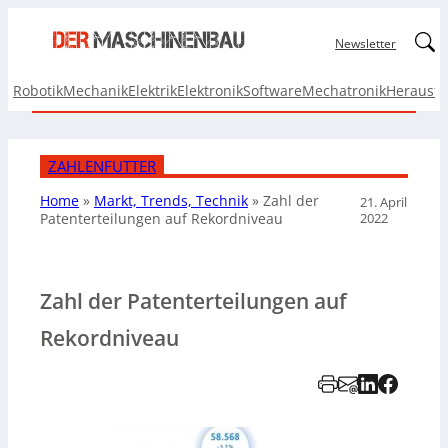
Linked
Newsletter
Robotik
Mechanik
Elektrik
Elektronik
Software
Mechatronik
Herausf
ZAHLENFUTTER
Home
»
Markt, Trends, Technik
»
Zahl der
21. April
2022
Patenterteilungen auf Rekordniveau
Zahl der Patenterteilungen auf
Rekordniveau