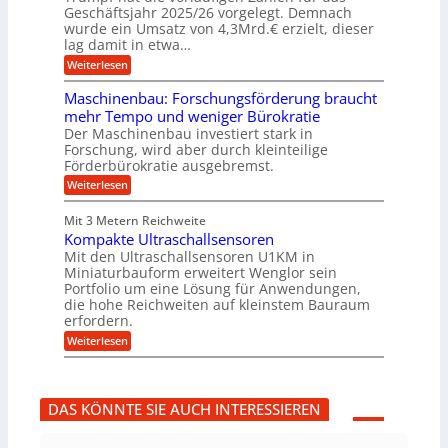
a
n
ü
Geschäftsjahr 2025/26 vorgelegt. Demnach
u
g
h
wurde ein Umsatz von 4,3Mrd.€ erzielt, dieser
s
r
lag damit in etwa…
f
u
:
r
Weiterlesen
n
T
e
g
r
i
e
Maschinenbau: Forschungsförderung braucht
u
e
n
mehr Tempo und weniger Bürokratie
m
s
B
Der Maschinenbau investiert stark in
p
H
S
Forschung, wird aber durch kleinteilige
f
y
C
e
b
Förderbürokratie ausgebremst.
L
r
r
w
:
Weiterlesen
z
i
e
M
i
d
i
a
e
-
Mit 3 Metern Reichweite
t
s
l
K
e
Kompakte Ultraschallsensoren
c
t
u
r
h
Mit den Ultraschallsensoren U1KM in
U
g
e
i
Miniaturbauform erweitert Wenglor sein
m
e
n
n
Portfolio um eine Lösung für Anwendungen,
s
l
t
e
a
l
die hohe Reichweiten auf kleinstem Bauraum
w
n
t
a
erfordern.
i
b
z
g
c
a
:
Weiterlesen
k
e
k
u
K
n
r
e
:
o
a
l
F
m
p
t
o
p
p
DAS KÖNNTE SIE AUCH INTERESSIEREN
r
a
ü
s
k
b
c
t
e