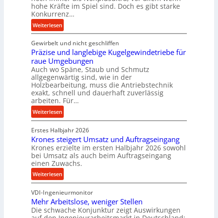
m
hohe Kräfte im Spiel sind. Doch es gibt starke
a
Konkurrenz…
n
:
Weiterlesen
c
K
e
Gewirbelt und nicht geschliffen
u
b
Präzise und langlebige Kugelgewindetriebe für
g
e
raue Umgebungen
e
i
Auch wo Späne, Staub und Schmutz
l
m
allgegenwärtig sind, wie in der
g
Holzbearbeitung, muss die Antriebstechnik
D
e
exakt, schnell und dauerhaft zuverlässig
r
w
arbeiten. Für…
ü
i
:
Weiterlesen
c
n
P
k
d
Erstes Halbjahr 2026
r
p
e
Krones steigert Umsatz und Auftragseingang
ä
r
t
Krones erzielte im ersten Halbjahr 2026 sowohl
z
o
r
bei Umsatz als auch beim Auftragseingang
i
z
einen Zuwachs.
i
s
e
e
:
Weiterlesen
e
s
b
K
u
s
u
VDI-Ingenieurmonitor
r
n
n
Mehr Arbeitslose, weniger Stellen
o
d
Die schwache Konjunktur zeigt Auswirkungen
d
n
l
auf den Ingenieurarbeitsmarkt in Deutschland: