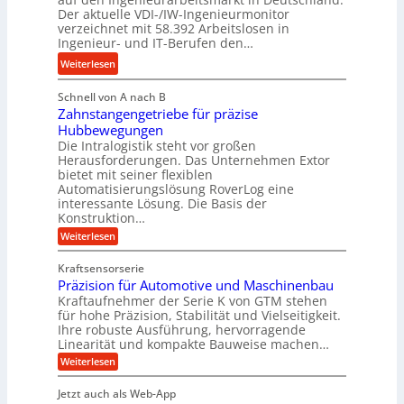
H
e
a
Der aktuelle VDI-/IW-Ingenieurmonitor
y
s
n
verzeichnet mit 58.392 Arbeitslosen in
d
s
Ingenieur- und IT-Berufen den…
g
r
t
l
:
Weiterlesen
a
e
e
M
u
i
b
Schnell von A nach B
e
l
g
i
Zahnstangengetriebe für präzise
h
i
e
g
Hubbewegungen
r
k
r
Die Intralogistik steht vor großen
e
A
i
t
Herausforderungen. Das Unternehmen Extor
K
r
m
bietet mit seiner flexiblen
U
u
b
Automatisierungslösung RoverLog eine
V
m
g
e
interessante Lösung. Die Basis der
e
s
e
Konstruktion…
i
r
a
l
t
:
Weiterlesen
g
t
g
Z
s
l
a
z
e
Kraftsensorserie
l
h
e
u
w
Präzision für Automotive und Maschinenbau
o
n
i
n
s
Kraftaufnehmer der Serie K von GTM stehen
i
s
c
t
d
für hohe Präzision, Stabilität und Vielseitigkeit.
n
e
a
h
Ihre robuste Ausführung, hervorragende
A
d
n
,
Linearität und kompakte Bauweise machen…
u
g
e
w
:
e
Weiterlesen
f
t
e
P
n
t
r
r
g
n
Jetzt auch als Web-App
r
ä
e
i