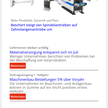
Mehr Flexibilität, Dynamik und Platz
Boschert steigt von Spindelantrieben auf
Zahnstangenantriebe um
Lieferketten bleiben anfällig
Materialversorgung entspannt sich im Juli
Weniger Unternehmen berichten von Problemen bei
der Beschaffung von Vorprodukten.
:
Weiterlesen
M
Auftragseingang 1. Halbjahr
a
Maschinenbau-Bestellungen 5% über Vorjahr
t
Die Unternehmen im Maschinen- und Anlagenbau
e
können in Summe auf ein leicht positives erstes
r
Halbjahr…
i
:
Weiterlesen
a
M
l
a
v