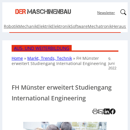
Linked
Newsletter
Robotik
Mechanik
Elektrik
Elektronik
Software
Mechatronik
Herausf
AUS- UND WEITERBILDUNG
Home
»
Markt, Trends, Technik
»
FH Münster
9.
Juni
erweitert Studiengang International Engineering
2022
FH Münster erweitert Studiengang
International Engineering