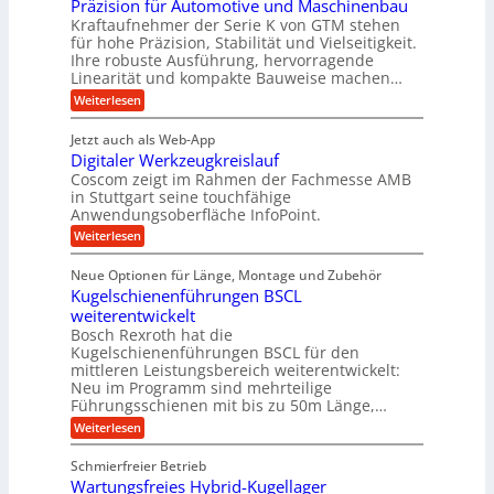
i
n
Präzision für Automotive und Maschinenbau
n
i
t
c
s
Kraftaufnehmer der Serie K von GTM stehen
d
e
n
t
für hohe Präzision, Stabilität und Vielseitigkeit.
h
n
A
d
a
Ihre robuste Ausführung, hervorragende
v
u
n
e
o
Linearität und kompakte Bauweise machen…
g
f
n
t
:
e
Weiterlesen
K
t
r
P
n
I
r
r
g
i
w
Jetzt auch als Web-App
ä
e
a
i
e
Digitaler Werkzeugkreislauf
z
t
c
g
i
b
r
Coscom zeigt im Rahmen der Fachmesse AMB
h
s
i
s
in Stuttgart seine touchfähige
e
t
i
e
Anwendungsoberfläche InfoPoint.
e
i
f
o
b
g
i
:
Weiterlesen
n
e
ü
e
D
f
f
n
r
r
i
ü
ü
Neue Optionen für Länge, Montage und Zubehör
g
a
g
r
r
r
l
Kugelschienenführungen BSCL
i
a
A
p
a
s
t
weiterentwickelt
u
r
n
M
u
a
t
ä
Bosch Rexroth hat die
a
g
l
e
o
z
Kugelschienenführungen BSCL für den
s
e
m
i
U
mittleren Leistungsbereich weiterentwickelt:
c
r
o
s
h
Neu im Programm sind mehrteilige
m
W
t
e
i
Führungsschienen mit bis zu 50m Länge,…
e
g
i
H
n
r
v
u
:
Weiterlesen
e
e
k
e
b
K
n
b
z
u
b
u
Schmierfreier Betrieb
e
n
u
e
g
u
d
Wartungsfreies Hybrid-Kugellager
w
e
n