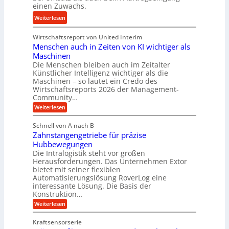
einen Zuwachs.
i
o
s
e
:
Weiterlesen
r
e
b
K
e
u
u
Wirtschaftsreport von United Interim
r
n
n
n
Menschen auch in Zeiten von KI wichtiger als
o
d
d
Maschinen
n
l
Die Menschen bleiben auch im Zeitalter
H
e
a
Künstlicher Intelligenz wichtiger als die
y
s
n
Maschinen – so lautet ein Credo des
d
s
g
Wirtschaftsreports 2026 der Management-
r
t
Community…
l
a
e
:
e
Weiterlesen
u
M
i
b
e
l
g
Schnell von A nach B
i
n
i
e
Zahnstangengetriebe für präzise
s
g
k
c
r
Hubbewegungen
e
h
i
Die Intralogistik steht vor großen
t
K
e
Herausforderungen. Das Unternehmen Extor
m
U
n
u
bietet mit seiner flexiblen
V
a
m
g
Automatisierungslösung RoverLog eine
u
e
s
e
interessante Lösung. Die Basis der
c
r
a
h
Konstruktion…
l
i
g
t
:
g
Weiterlesen
n
l
Z
z
e
Z
a
e
u
e
Kraftsensorserie
w
h
i