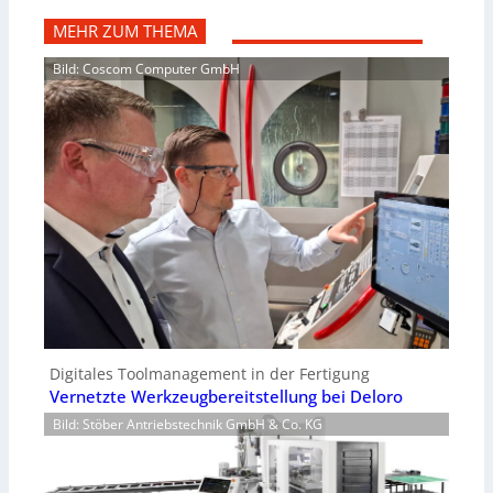
MEHR ZUM THEMA
Bild: Coscom Computer GmbH
Digitales Toolmanagement in der Fertigung
Vernetzte Werkzeugbereitstellung bei Deloro
Bild: Stöber Antriebstechnik GmbH & Co. KG