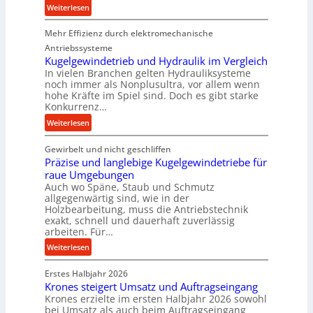
t
:
Weiterlesen
i
K
o
Mehr Effizienz durch elektromechanische
o
n
m
Antriebssysteme
i
p
Kugelgewindetrieb und Hydraulik im Vergleich
n
In vielen Branchen gelten Hydrauliksysteme
a
noch immer als Nonplusultra, vor allem wenn
d
k
hohe Kräfte im Spiel sind. Doch es gibt starke
e
t
Konkurrenz…
n
e
:
Weiterlesen
M
U
K
i
l
Gewirbelt und nicht geschliffen
u
t
t
Präzise und langlebige Kugelgewindetriebe für
g
t
r
raue Umgebungen
e
e
a
Auch wo Späne, Staub und Schmutz
l
l
s
allgegenwärtig sind, wie in der
g
s
c
Holzbearbeitung, muss die Antriebstechnik
e
t
h
exakt, schnell und dauerhaft zuverlässig
w
arbeiten. Für…
a
a
i
n
l
:
Weiterlesen
n
d
l
P
d
s
Erstes Halbjahr 2026
r
e
e
Krones steigert Umsatz und Auftragseingang
ä
t
Krones erzielte im ersten Halbjahr 2026 sowohl
n
z
r
bei Umsatz als auch beim Auftragseingang
s
i