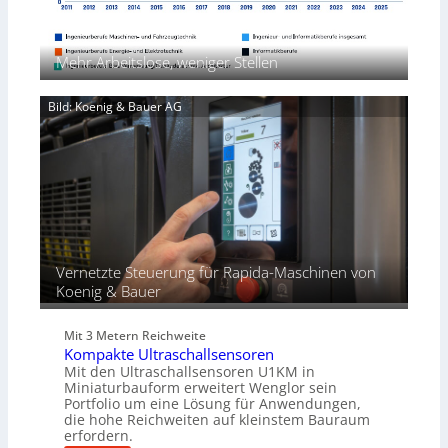
e
l
r
A
x
i
ü
n
p
c
w
Mehr Arbeitslose, weniger Stellen
a
k
e
n
p
n
d
Bild: Koenig & Bauer AG
r
d
i
o
u
e
z
n
r
e
g
t
s
e
s
n
f
ü
r
Vernetzte Steuerung für Rapida-Maschinen von
d
Koenig & Bauer
i
e
Mit 3 Metern Reichweite
P
Kompakte Ultraschallsensoren
r
Mit den Ultraschallsensoren U1KM in
o
Miniaturbauform erweitert Wenglor sein
d
Portfolio um eine Lösung für Anwendungen,
u
die hohe Reichweiten auf kleinstem Bauraum
erfordern.
k