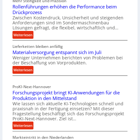
Mehr Steifigkeit und Präzision
Rollenführungen erhöhen die Performance beim
Drückprozess
Zwischen Kostendruck, Unsicherheit und steigenden
Anforderungen sind im Sondermaschinenbau
Lösungen gefragt, die flexibel, wirtschaftlich und…
:
Weiterlesen
R
Lieferketten bleiben anfällig
o
Materialversorgung entspannt sich im Juli
l
Weniger Unternehmen berichten von Problemen bei
l
der Beschaffung von Vorprodukten.
e
:
Weiterlesen
n
M
f
a
ü
ProKI-Next-Hannover
t
h
Forschungsprojekt bringt KI-Anwendungen für die
e
r
Produktion in den Mittelstand
r
u
Wie lassen sich aktuelle KI-Technologien schnell und
i
n
praxisnah in der Fertigung einsetzen? Mit dieser
a
g
Fragestellung beschäftigt sich das Forschungsprojekt
l
e
ProKI-Next-Hannover. Ziel ist…
v
n
:
Weiterlesen
e
e
F
r
r
Markteintritt in den Niederlanden
o