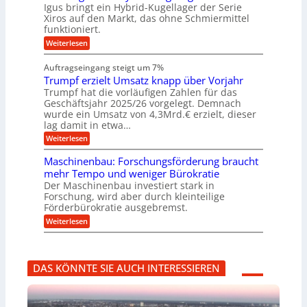
g
M
e
l
Igus bringt ein Hybrid-Kugellager der Serie
g
k
a
g
s
Xiros auf den Markt, das ohne Schmiermittel
r
s
u
e
c
funktioniert.
e
c
n
h
n
i
h
:
g
Weiterlesen
i
s
i
W
e
e
l
n
a
n
n
Auftragseingang steigt um 7%
a
e
r
e
u
Trumpf erzielt Umsatz knapp über Vorjahr
n
t
n
f
b
u
Trumpf hat die vorläufigen Zahlen für das
f
a
n
ü
Geschäftsjahr 2025/26 vorgelegt. Demnach
u
g
h
wurde ein Umsatz von 4,3Mrd.€ erzielt, dieser
s
r
lag damit in etwa…
f
u
:
r
Weiterlesen
n
T
e
g
r
i
e
Maschinenbau: Forschungsförderung braucht
u
e
n
mehr Tempo und weniger Bürokratie
m
s
B
Der Maschinenbau investiert stark in
p
H
S
Forschung, wird aber durch kleinteilige
f
y
C
e
b
Förderbürokratie ausgebremst.
L
r
r
w
:
Weiterlesen
z
i
e
M
i
d
i
a
e
-
t
s
l
K
e
c
t
u
r
DAS KÖNNTE SIE AUCH INTERESSIEREN
h
U
g
e
i
m
e
n
n
s
l
t
e
a
l
w
n