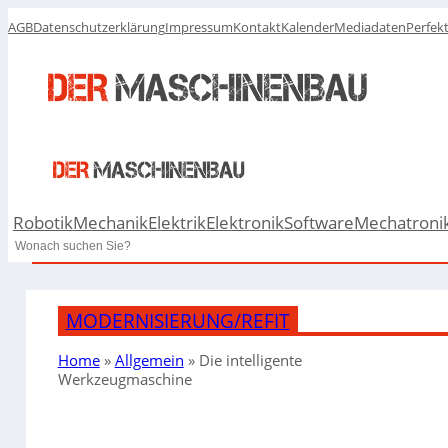
AGB
Datenschutzerklärung
Impressum
Kontakt
Kalender
Mediadaten
Perfek
Robotik
Mechanik
Elektrik
Elektronik
Software
Mechatroni
Search
MODERNISIERUNG/REFIT
Home
»
Allgemein
»
Die intelligente
Werkzeugmaschine