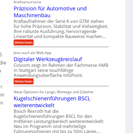
i
d
Kraftsensorserie
d
h
t
e
Präzision für Automotive und
n
A
e
s
t
n
Maschinenbau
u
t
v
r
a
f
Kraftaufnehmer der Serie K von GTM stehen
o
i
n
für hohe Präzision, Stabilität und Vielseitigkeit.
n
t
g
e
K
Ihre robuste Ausführung, hervorragende
r
e
I
b
Linearität und kompakte Bauweise machen…
n
a
w
e
g
:
Weiterlesen
i
g
e
P
f
c
s
t
r
h
ü
Jetzt auch als Web-App
r
S
e
ä
t
r
i
Digitaler Werkzeugkreislauf
z
i
i
die
e
i
g
r
Coscom zeigt im Rahmen der Fachmesse AMB
n
b
s
e
a
in Stuttgart seine touchfähige
n
e
g
i
r
f
u
Anwendungsoberfläche InfoPoint.
o
a
a
ü
n
l
e
:
Weiterlesen
n
r
f
s
D
n
U
p
ü
g
M
i
r
m
Neue Optionen für Länge, Montage und Zubehör
r
a
g
in
ä
A
s
Kugelschienenführungen BSCL
g
i
z
u
c
en
t
e
i
weiterentwickelt
t
h
a
s
b
o
i
l
Bosch Rexroth hat die
e
m
n
u
e
Kugelschienenführungen BSCL für den
H
o
e
r
n
u
mittleren Leistungsbereich weiterentwickelt:
t
n
W
b
i
g
Neu im Programm sind mehrteilige
e
b
v
Führungsschienen mit bis zu 50m Länge,…
r
e
e