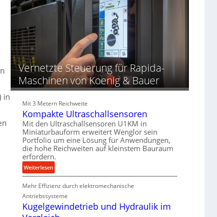
d
o
d
u
z
i
n
e
e
g
s
r
e
s
t
n
f
Vernetzte Steuerung für Rapida-
ü
in
r
Maschinen von Koenig & Bauer
d
i
 in
Mit 3 Metern Reichweite
e
Kompakte Ultraschallsensoren
P
en
r
Mit den Ultraschallsensoren U1KM in
Miniaturbauform erweitert Wenglor sein
o
Portfolio um eine Lösung für Anwendungen,
d
die hohe Reichweiten auf kleinstem Bauraum
u
erfordern.
k
:
Weiterlesen
t
K
i
Mehr Effizienz durch elektromechanische
o
o
m
Antriebssysteme
n
p
Kugelgewindetrieb und Hydraulik im
i
a
n