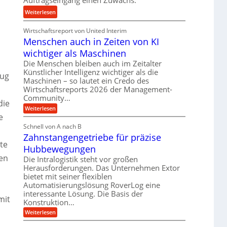
n
u
:
Weiterlesen
d
n
K
H
d
Wirtschaftsreport von United Interim
r
y
l
Menschen auch in Zeiten von KI
o
d
a
n
wichtiger als Maschinen
r
n
e
a
Die Menschen bleiben auch im Zeitalter
g
s
Künstlicher Intelligenz wichtiger als die
u
eug
l
s
Maschinen – so lautet ein Credo des
l
e
Wirtschaftsreports 2026 der Management-
t
i
b
Community…
e
k
die
i
i
:
Weiterlesen
i
g
M
e
g
m
e
e
Schnell von A nach B
e
V
n
K
Zahnstangengetriebe für präzise
s
r
e
u
te
c
t
Hubbewegungen
r
h
g
U
en
e
Die Intralogistik steht vor großen
g
e
n
m
Herausforderungen. Das Unternehmen Extor
l
l
a
s
bietet mit seiner flexiblen
e
u
g
Automatisierungslösung RoverLog eine
a
c
i
e
interessante Lösung. Die Basis der
h
t
c
mit
i
w
Konstruktion…
z
h
n
i
:
Weiterlesen
u
Z
Z
n
e
n
a