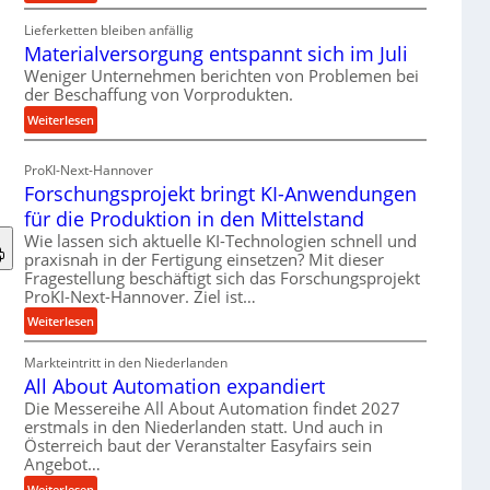
R
Lieferketten bleiben anfällig
o
Materialversorgung entspannt sich im Juli
l
l
Weniger Unternehmen berichten von Problemen bei
der Beschaffung von Vorprodukten.
e
n
:
Weiterlesen
f
M
ü
a
ProKI-Next-Hannover
h
t
Forschungsprojekt bringt KI-Anwendungen
r
e
für die Produktion in den Mittelstand
u
r
n
Wie lassen sich aktuelle KI-Technologien schnell und
i
praxisnah in der Fertigung einsetzen? Mit dieser
g
a
Fragestellung beschäftigt sich das Forschungsprojekt
e
l
ProKI-Next-Hannover. Ziel ist…
n
v
:
e
Weiterlesen
e
F
r
r
Markteintritt in den Niederlanden
o
h
s
All About Automation expandiert
r
ö
o
s
h
Die Messereihe All About Automation findet 2027
r
erstmals in den Niederlanden statt. Und auch in
c
e
g
Österreich baut der Veranstalter Easyfairs sein
h
n
u
Angebot…
u
d
n
n
i
:
Weiterlesen