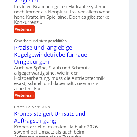
Vergleich
k
d
In vielen Branchen gelten Hydrauliksysteme
t
e
noch immer als Nonplusultra, vor allem wenn
e
n
hohe Kräfte im Spiel sind. Doch es gibt starke
U
Konkurrenz…
M
l
i
:
Weiterlesen
t
t
K
r
t
Gewirbelt und nicht geschliffen
u
a
e
Präzise und langlebige
g
s
l
e
Kugelgewindetriebe für raue
c
s
l
Umgebungen
h
t
g
Auch wo Späne, Staub und Schmutz
a
a
e
allgegenwärtig sind, wie in der
l
n
w
Holzbearbeitung, muss die Antriebstechnik
l
d
i
exakt, schnell und dauerhaft zuverlässig
s
n
arbeiten. Für…
e
d
:
Weiterlesen
n
e
P
s
t
Erstes Halbjahr 2026
r
o
r
Krones steigert Umsatz und
ä
r
i
z
Auftragseingang
e
e
i
n
Krones erzielte im ersten Halbjahr 2026
b
s
sowohl bei Umsatz als auch beim
u
e
Auftragseingang einen Zuwachs.