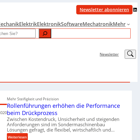
LinkedIn
Newsletter abonnieren
echanik
Elektrik
Elektronik
Software
Mechatronik
Mehr
LinkedIn
Newsletter
Mehr Steifigkeit und Präzision
Rollenführungen erhöhen die Performance
beim Drückprozess
2020
Zwischen Kostendruck, Unsicherheit und steigenden
Anforderungen sind im Sondermaschinenbau
Lösungen gefragt, die flexibel, wirtschaftlich und…
:
Weiterlesen