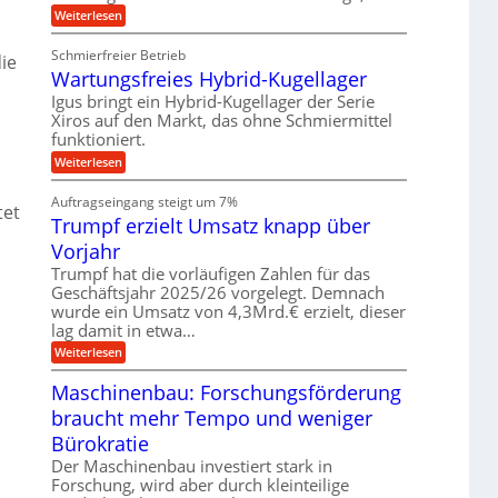
e
k
n
w
:
Weiterlesen
u
z
e
K
n
e
g
u
d
u
Schmierfreier Betrieb
ie
u
g
M
g
Wartungsfreies Hybrid-Kugellager
n
e
a
k
g
l
s
Igus bringt ein Hybrid-Kugellager der Serie
r
e
s
c
e
Xiros auf den Markt, das ohne Schmiermittel
n
c
h
i
funktioniert.
h
i
s
i
n
:
Weiterlesen
l
e
e
W
a
n
n
a
u
Auftragseingang steigt um 7%
e
b
r
tet
f
n
a
Trumpf erzielt Umsatz knapp über
t
f
u
u
Vorjahr
ü
n
h
g
Trumpf hat die vorläufigen Zahlen für das
r
s
Geschäftsjahr 2025/26 vorgelegt. Demnach
u
f
wurde ein Umsatz von 4,3Mrd.€ erzielt, dieser
n
r
g
lag damit in etwa…
e
e
i
:
Weiterlesen
n
e
T
B
s
r
Maschinenbau: Forschungsförderung
S
H
u
C
y
braucht mehr Tempo und weniger
m
L
b
p
w
Bürokratie
r
f
e
i
e
Der Maschinenbau investiert stark in
i
d
r
t
Forschung, wird aber durch kleinteilige
-
z
e