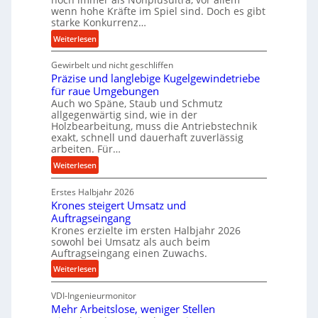
m
wenn hohe Kräfte im Spiel sind. Doch es gibt
a
starke Konkurrenz…
n
:
Weiterlesen
c
K
e
Gewirbelt und nicht geschliffen
u
b
Präzise und langlebige Kugelgewindetriebe
g
e
für raue Umgebungen
e
i
Auch wo Späne, Staub und Schmutz
l
m
allgegenwärtig sind, wie in der
g
Holzbearbeitung, muss die Antriebstechnik
D
e
exakt, schnell und dauerhaft zuverlässig
r
w
arbeiten. Für…
ü
i
:
Weiterlesen
c
n
P
k
d
Erstes Halbjahr 2026
r
p
e
Krones steigert Umsatz und
ä
r
t
Auftragseingang
z
o
r
Krones erzielte im ersten Halbjahr 2026
i
z
i
sowohl bei Umsatz als auch beim
s
e
Auftragseingang einen Zuwachs.
e
e
s
b
:
Weiterlesen
u
s
u
K
n
n
VDI-Ingenieurmonitor
r
d
d
Mehr Arbeitslose, weniger Stellen
o
l