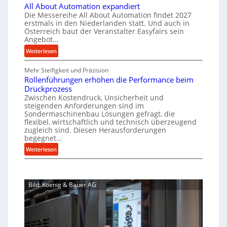
e
u
All About Automation expandiert
c
a
r
Die Messereihe All About Automation findet 2027
p
h
s
f
erstmals in den Niederlanden statt. Und auch in
r
i
o
Österreich baut der Veranstalter Easyfairs sein
t
o
n
Angebot…
r
z
e
z
g
:
Weiterlesen
e
n
e
u
A
i
b
s
n
Mehr Steifigkeit und Präzision
l
g
a
g
s
Rollenführungen erhöhen die Performance beim
l
t
u
e
Drückprozess
e
A
-
s
Zwischen Kostendruck, Unsicherheit und
n
b
B
steigenden Anforderungen sind im
i
t
o
Sondermaschinenbau Lösungen gefragt, die
e
s
c
u
flexibel, wirtschaftlich und technisch überzeugend
s
p
h
t
zugleich sind. Diesen Herausforderungen
t
a
begegnet…
A
r
e
n
u
o
:
Weiterlesen
l
n
t
R
b
l
t
o
o
u
u
s
m
l
s
n
i
Bild: Koenig & Bauer AG
a
l
g
t
c
t
e
e
h
i
n
n
i
o
f
5
m
n
ü