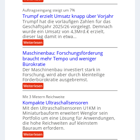
s
i
W
e
l
n
a
n
Auftragseingang steigt um 7%
a
e
r
e
u
Trumpf erzielt Umsatz knapp über Vorjahr
n
t
n
f
b
u
Trumpf hat die vorläufigen Zahlen für das
f
a
n
ü
Geschäftsjahr 2025/26 vorgelegt. Demnach
u
g
h
wurde ein Umsatz von 4,3Mrd.€ erzielt,
s
r
dieser lag damit in etwa…
f
u
:
r
Weiterlesen
n
T
e
g
r
i
e
Maschinenbau: Forschungsförderung
u
e
n
braucht mehr Tempo und weniger
m
s
B
Bürokratie
p
H
S
f
y
Der Maschinenbau investiert stark in
C
e
b
L
Forschung, wird aber durch kleinteilige
r
r
w
Förderbürokratie ausgebremst.
z
i
e
:
Weiterlesen
i
d
i
M
e
-
t
a
l
K
e
Mit 3 Metern Reichweite
s
t
u
r
Kompakte Ultraschallsensoren
c
U
g
e
h
Mit den Ultraschallsensoren U1KM in
m
e
n
i
s
l
Miniaturbauform erweitert Wenglor sein
t
n
a
l
Portfolio um eine Lösung für Anwendungen,
w
e
t
a
i
die hohe Reichweiten auf kleinstem
n
z
g
c
Bauraum erfordern.
b
k
e
k
a
:
n
r
Weiterlesen
e
u
K
a
l