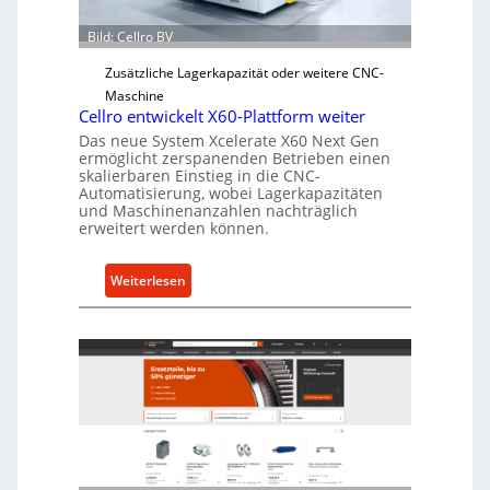
Ü
Bild: Cellro BV
b
e
Zusätzliche Lagerkapazität oder weitere CNC-
r
Maschine
l
Cellro entwickelt X60-Plattform weiter
a
Das neue System Xcelerate X60 Next Gen
s
ermöglicht zerspanenden Betrieben einen
skalierbaren Einstieg in die CNC-
t
Automatisierung, wobei Lagerkapazitäten
s
und Maschinenanzahlen nachträglich
c
erweitert werden können.
h
u
:
Weiterlesen
t
C
z
e
f
l
ü
l
r
r
i
o
n
e
d
n
i
t