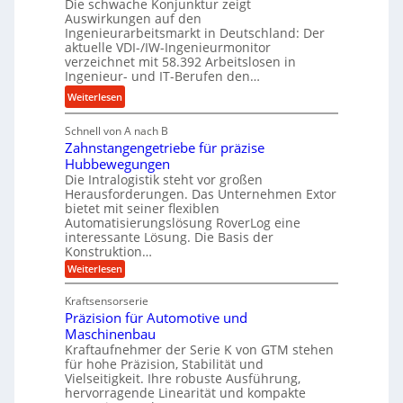
Die schwache Konjunktur zeigt
H
n
a
Auswirkungen auf den
y
e
n
Ingenieurarbeitsmarkt in Deutschland: Der
d
s
g
aktuelle VDI-/IW-Ingenieurmonitor
r
s
verzeichnet mit 58.392 Arbeitslosen in
l
a
t
Ingenieur- und IT-Berufen den…
e
u
e
:
b
Weiterlesen
l
i
M
i
i
g
Schnell von A nach B
e
g
k
e
Zahnstangengetriebe für präzise
h
e
i
r
Hubbewegungen
r
K
m
t
Die Intralogistik steht vor großen
A
u
Herausforderungen. Das Unternehmen Extor
V
U
r
g
bietet mit seiner flexiblen
e
m
b
e
Automatisierungslösung RoverLog eine
r
s
e
l
interessante Lösung. Die Basis der
g
a
Konstruktion…
i
g
l
t
t
e
:
Weiterlesen
e
z
Z
s
w
a
i
u
Kraftsensorserie
l
i
h
c
n
Präzision für Automotive und
o
n
n
h
d
s
Maschinenbau
s
d
t
A
Kraftaufnehmer der Serie K von GTM stehen
e
e
a
für hohe Präzision, Stabilität und
u
n
,
t
Vielseitigkeit. Ihre robuste Ausführung,
g
f
w
r
hervorragende Linearität und kompakte
e
t