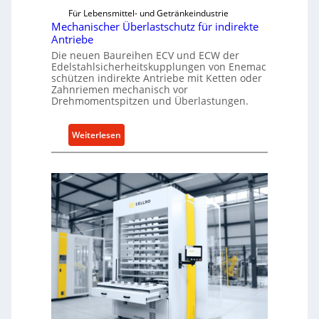
Für Lebensmittel- und Getränkeindustrie
Mechanischer Überlastschutz für indirekte
Antriebe
Die neuen Baureihen ECV und ECW der
Edelstahlsicherheitskupplungen von Enemac
schützen indirekte Antriebe mit Ketten oder
Zahnriemen mechanisch vor
Drehmomentspitzen und Überlastungen.
:
Weiterlesen
M
e
c
h
a
n
i
s
c
h
e
r