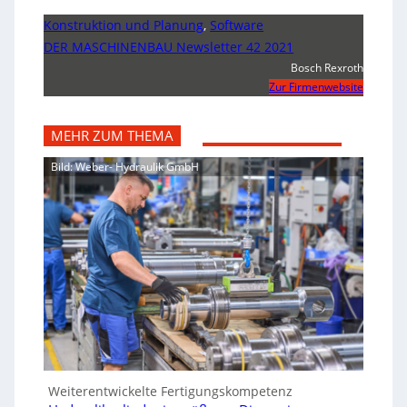
Konstruktion und Planung
,
Software
DER MASCHINENBAU Newsletter 42 2021
Bosch Rexroth
Zur Firmenwebsite
MEHR ZUM THEMA
Bild: Weber- Hydraulik GmbH
Weiterentwickelte Fertigungskompetenz