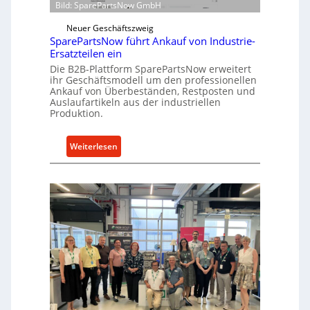
r
Bild: SparePartsNow GmbH
w
e
i
Neuer Geschäftszweig
k
SparePartsNow führt Ankauf von Industrie-
c
t
Ersatzteilen ein
k
e
Die B2B-Plattform SparePartsNow erweitert
e
A
ihr Geschäftsmodell um den professionellen
l
Ankauf von Überbeständen, Restposten und
n
t
Auslaufartikeln aus der industriellen
t
Produktion.
X
r
6
i
0
:
Weiterlesen
e
-
S
b
P
p
e
l
a
a
r
t
e
t
P
f
a
o
r
r
t
m
s
w
N