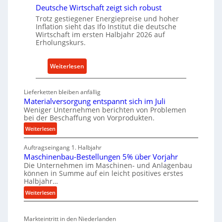
t
Deutsche Wirtschaft zeigt sich robust
n
r
Trotz gestiegener Energiepreise und hoher
a
i
Inflation sieht das Ifo Institut die deutsche
c
Wirtschaft im ersten Halbjahr 2026 auf
e
h
Erholungskurs.
-
h
E
a
:
Weiterlesen
r
l
D
s
t
e
a
i
Lieferketten bleiben anfällig
u
t
Materialversorgung entspannt sich im Juli
g
t
z
Weniger Unternehmen berichten von Problemen
e
bei der Beschaffung von Vorprodukten.
s
t
W
c
e
:
Weiterlesen
e
M
h
i
r
Auftragseingang 1. Halbjahr
a
e
l
k
Maschinenbau-Bestellungen 5% über Vorjahr
t
W
e
z
Die Unternehmen im Maschinen- und Anlagenbau
e
i
n
können in Summe auf ein leicht positives erstes
e
r
r
e
Halbjahr…
u
i
t
i
:
Weiterlesen
a
g
s
n
M
l
b
a
c
v
a
Markteintritt in den Niederlanden
s
h