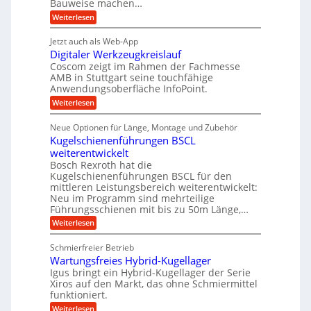
e
i
Bauweise machen…
n
r
g
n
e
:
Weiterlesen
e
a
P
i
b
t
r
g
g
e
Jetzt auch als Web-App
r
ä
s
i
e
f
Digitaler Werkzeugkreislauf
z
e
e
i
Coscom zeigt im Rahmen der Fachmesse
r
ü
b
s
i
AMB in Stuttgart seine touchfähige
S
r
e
i
Anwendungsoberfläche InfoPoint.
n
f
t
r
o
ü
:
g
Weiterlesen
n
e
a
r
D
f
a
l
u
p
i
ü
Neue Optionen für Länge, Montage und Zubehör
n
r
g
l
e
r
ä
Kugelschienenführungen BSCL
i
g
A
e
U
z
t
weiterentwickelt
u
i
n
m
a
t
Bosch Rexroth hat die
s
l
o
g
Kugelschienenführungen BSCL für den
e
e
m
e
mittleren Leistungsbereich weiterentwickelt:
H
r
o
Neu im Programm sind mehrteilige
u
b
W
t
b
Führungsschienen mit bis zu 50m Länge,…
e
i
u
b
r
v
:
Weiterlesen
n
e
k
e
K
w
z
g
u
u
e
Schmierfreier Betrieb
e
n
e
g
g
u
d
Wartungsfreies Hybrid-Kugellager
e
n
u
g
M
l
Igus bringt ein Hybrid-Kugellager der Serie
n
k
a
s
Xiros auf den Markt, das ohne Schmiermittel
g
r
s
c
funktioniert.
e
e
c
h
n
i
h
:
Weiterlesen
i