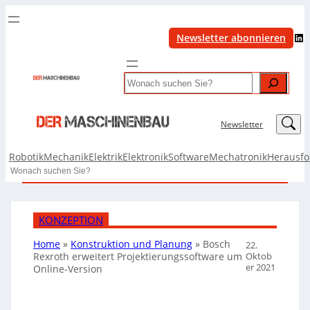
LinkedIn
Newsletter abonnieren
Search
LinkedIn
Newsletter
Robotik
Mechanik
Elektrik
Elektronik
Software
Mechatronik
Herausf
Search
KONZEPTION
Home
»
Konstruktion und Planung
»
Bosch
22.
Oktob
Rexroth erweitert Projektierungssoftware um
er 2021
Online-Version