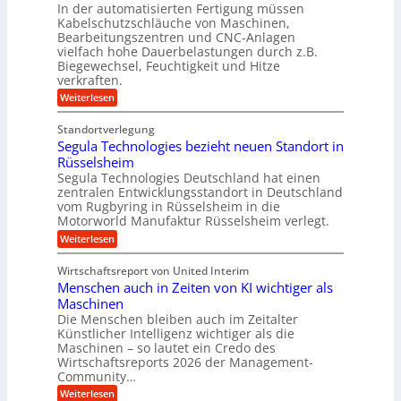
S
In der automatisierten Fertigung müssen
k
s
V
y
Kabelschutzschläuche von Maschinen,
t
c
s
o
Bearbeitungszentren und CNC-Anlagen
h
t
r
a
vielfach hohe Dauerbelastungen durch z.B.
e
n
j
Biegewechsel, Feuchtigkeit und Hitze
m
c
T
verkraften.
a
e
e
:
h
Weiterlesen
f
a
K
ü
r
m
u
r
t
Standortverlegung
n
d
r
Segula Technologies bezieht neuen Standort in
s
e
i
t
Rüsselsheim
n
t
s
M
Segula Technologies Deutschland hat einen
t
t
a
I
zentralen Entwicklungsstandort in Deutschland
o
s
n
vom Rugbyring in Rüsselsheim in die
f
c
d
Motorworld Manufaktur Rüsselsheim verlegt.
f
h
u
-
i
:
Weiterlesen
s
W
n
S
t
e
e
e
r
Wirtschaftsreport von United Interim
l
n
g
i
l
Menschen auch in Zeiten von KI wichtiger als
b
u
a
s
a
l
Maschinen
l
c
u
a
B
Die Menschen bleiben auch im Zeitalter
h
T
u
Künstlicher Intelligenz wichtiger als die
u
e
s
Maschinen – so lautet ein Credo des
t
c
i
z
Wirtschaftsreports 2026 der Management-
h
n
s
Community…
n
e
c
o
s
:
Weiterlesen
h
l