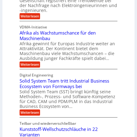
Gesellschaft registriert eine Trendwende bei
p
e
der Nachfrage nach Elektroingenieurinnen und
g
f
-ingenieuren.
s
e
e
H
:
Weiterlesen
n
r
V
y
B
D
z
VDMA-Initiative
b
S
E
i
Afrika als Wachstumschance für den
s
r
C
e
i
Maschinenbau
i
L
e
l
Afrika gewinnt für Europas Industrie weiter an
d
h
w
Attraktivität. Der Kontinent bietet dem
t
t
-
e
Maschinenbau viele Wachstumschancen – die
U
E
K
Ausbildung junger Fachkräfte spielt dabei…
i
r
m
u
h
t
:
Weiterlesen
s
o
g
A
e
a
l
f
e
Digital Engineering
r
u
r
t
l
n
Solid System Team tritt Industrial Business
e
i
z
g
l
k
Ecosystem von Formways bei
n
a
k
a
Solid System Team (SST) bringt künftig seine
a
t
m
a
n
Methoden-, Prozess- und Software-Kompetenz
g
A
l
w
a
für CAD, CAM und PDM/PLM in das Industrial
r
s
e
i
b
Business Ecosystem von…
p
W
r
c
e
a
p
:
Weiterlesen
i
c
k
S
ü
t
h
o
e
s
Teilbar und wiederverschließbar
b
s
l
m
l
t
Kunststoff-Wellschutzschläuche in 22
i
e
a
u
t
d
Varianten
r
r
m