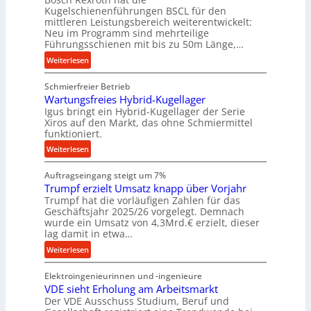
t
r
Kugelschienenführungen BSCL für den
a
mittleren Leistungsbereich weiterentwickelt:
a
l
Neu im Programm sind mehrteilige
u
e
Führungsschienen mit bis zu 50m Länge,…
e
r
:
Weiterlesen
U
W
K
m
e
Schmierfreier Betrieb
u
g
r
Wartungsfreies Hybrid-Kugellager
g
e
k
Igus bringt ein Hybrid-Kugellager der Serie
e
b
z
Xiros auf den Markt, das ohne Schmiermittel
l
u
funktioniert.
e
s
n
u
:
Weiterlesen
c
g
g
W
h
e
k
Auftragseingang steigt um 7%
a
i
n
r
Trumpf erzielt Umsatz knapp über Vorjahr
r
e
Trumpf hat die vorläufigen Zahlen für das
e
t
n
Geschäftsjahr 2025/26 vorgelegt. Demnach
i
u
e
wurde ein Umsatz von 4,3Mrd.€ erzielt, dieser
s
n
n
lag damit in etwa…
l
g
f
:
Weiterlesen
a
s
ü
T
u
f
h
Elektroingenieurinnen und -ingenieure
r
f
r
r
VDE sieht Erholung am Arbeitsmarkt
u
e
u
Der VDE Ausschuss Studium, Beruf und
m
i
n