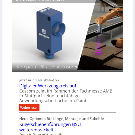
i
l
g
i
e
k
K
i
u
m
g
V
e
e
l
r
g
g
e
l
w
e
i
Kompakte Ultraschallsensoren
i
n
c
d
h
Jetzt auch als Web-App
e
Digitaler Werkzeugkreislauf
t
Coscom zeigt im Rahmen der Fachmesse AMB
r
in Stuttgart seine touchfähige
i
Anwendungsoberfläche InfoPoint.
e
:
Weiterlesen
b
D
e
Neue Optionen für Länge, Montage und Zubehör
i
f
Kugelschienenführungen BSCL
g
ü
weiterentwickelt
i
r
Bosch Rexroth hat die