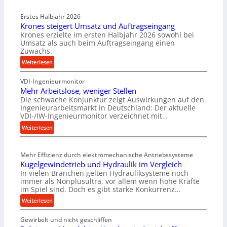
Erstes Halbjahr 2026
Krones steigert Umsatz und Auftragseingang
Krones erzielte im ersten Halbjahr 2026 sowohl bei
Umsatz als auch beim Auftragseingang einen
Zuwachs.
:
Weiterlesen
K
VDI-Ingenieurmonitor
r
Mehr Arbeitslose, weniger Stellen
o
Die schwache Konjunktur zeigt Auswirkungen auf den
n
Ingenieurarbeitsmarkt in Deutschland: Der aktuelle
e
VDI-/IW-Ingenieurmonitor verzeichnet mit…
s
:
Weiterlesen
s
M
t
e
e
Mehr Effizienz durch elektromechanische Antriebssysteme
h
i
Kugelgewindetrieb und Hydraulik im Vergleich
r
g
In vielen Branchen gelten Hydrauliksysteme noch
A
e
immer als Nonplusultra, vor allem wenn hohe Kräfte
r
r
im Spiel sind. Doch es gibt starke Konkurrenz…
b
t
:
Weiterlesen
e
U
K
i
m
Gewirbelt und nicht geschliffen
u
t
s