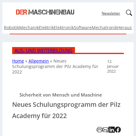
Linked
Newsletter
Robotik
Mechanik
Elektrik
Elektronik
Software
Mechatronik
Herausf
AUS- UND WEITERBILDUNG
Home
»
Allgemein
»
Neues
12.
Januar
Schulungsprogramm der Pilz Academy für
2022
2022
Sicherheit von Mensch und Maschine
Neues Schulungsprogramm der Pilz
Academy für 2022