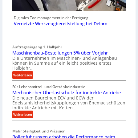
Digitales Toolmanagement in der Fertigung
Vernetzte Werkzeugbereitstellung bei Deloro
Auftragseingang 1. Halbjahr
Maschinenbau-Bestellungen 5% über Vorjahr
Die Unternehmen im Maschinen- und Anlagenbau
können in Summe auf ein leicht positives erstes
Halbjahr…
:
Weiterlesen
M
Für Lebensmittel- und Getränkeindustrie
a
Mechanischer Überlastschutz für indirekte Antriebe
s
Die neuen Baureihen ECV und ECW der
c
Edelstahlsicherheitskupplungen von Enemac schützen
h
indirekte Antriebe mit Ketten…
i
:
Weiterlesen
n
M
e
e
n
Mehr Steifigkeit und Präzision
c
b
Rollenführungen erhöhen die Performance beim
h