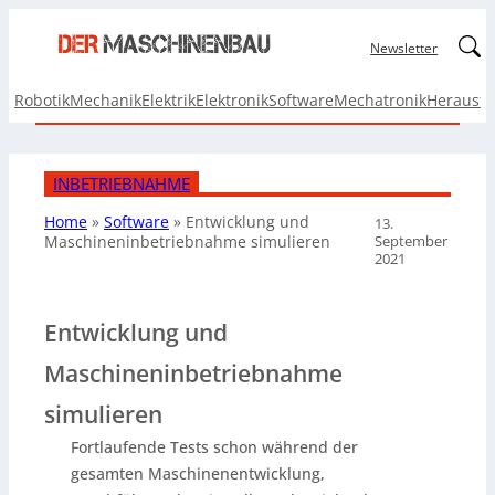
Linked
Newsletter
Robotik
Mechanik
Elektrik
Elektronik
Software
Mechatronik
Herausf
INBETRIEBNAHME
Home
»
Software
»
Entwicklung und
13.
September
Maschineninbetriebnahme simulieren
2021
Entwicklung und
Maschineninbetriebnahme
simulieren
Fortlaufende Tests schon während der
gesamten Maschinenentwicklung,