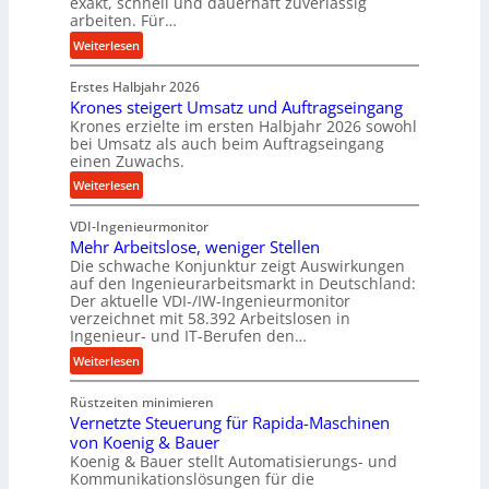
D
exakt, schnell und dauerhaft zuverlässig
arbeiten. Für…
l
r
i
ü
:
Weiterlesen
c
P
k
Erstes Halbjahr 2026
r
p
Krones steigert Umsatz und Auftragseingang
ä
Krones erzielte im ersten Halbjahr 2026 sowohl
r
z
bei Umsatz als auch beim Auftragseingang
o
i
einen Zuwachs.
z
s
:
Weiterlesen
e
e
K
s
u
VDI-Ingenieurmonitor
r
s
n
Mehr Arbeitslose, weniger Stellen
o
d
Die schwache Konjunktur zeigt Auswirkungen
n
l
auf den Ingenieurarbeitsmarkt in Deutschland:
e
a
Der aktuelle VDI-/IW-Ingenieurmonitor
s
n
verzeichnet mit 58.392 Arbeitslosen in
s
Ingenieur- und IT-Berufen den…
g
t
l
:
Weiterlesen
e
e
M
i
b
Rüstzeiten minimieren
e
g
i
Vernetzte Steuerung für Rapida-Maschinen
h
e
g
von Koenig & Bauer
r
r
Koenig & Bauer stellt Automatisierungs- und
e
A
t
Kommunikationslösungen für die
K
r