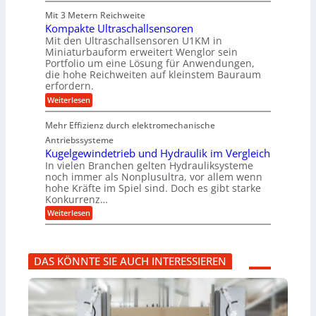
i
d
i
a
e
i
-
Mit 3 Metern Reichweite
t
s
l
K
e
g
Kompakte Ultraschallsensoren
c
t
u
r
h
Mit den Ultraschallsensoren U1KM in
&
U
g
e
i
Miniaturbauform erweitert Wenglor sein
m
e
B
n
n
Portfolio um eine Lösung für Anwendungen,
s
l
t
a
e
a
l
die hohe Reichweiten auf kleinstem Bauraum
w
n
u
t
a
erfordern.
i
b
z
g
e
c
a
:
Weiterlesen
k
e
k
r
u
K
n
r
e
:
o
a
l
Mehr Effizienz durch elektromechanische
F
m
p
t
o
p
Antriebssysteme
p
r
a
ü
Kugelgewindetrieb und Hydraulik im Vergleich
s
k
b
In vielen Branchen gelten Hydrauliksysteme
c
t
e
noch immer als Nonplusultra, vor allem wenn
h
e
r
hohe Kräfte im Spiel sind. Doch es gibt starke
u
U
V
n
Konkurrenz…
l
o
g
t
r
:
Weiterlesen
s
r
j
K
f
a
a
u
ö
s
h
g
r
c
r
e
d
h
DAS KÖNNTE SIE AUCH INTERESSIEREN
l
e
a
g
r
l
e
u
l
w
n
s
i
g
e
n
b