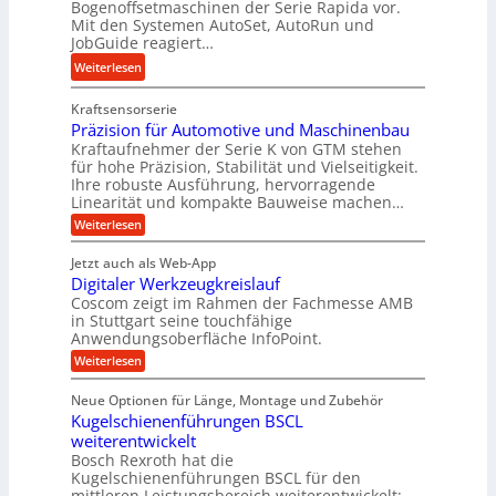
Bogenoffsetmaschinen der Serie Rapida vor.
U
u
b
Mit den Systemen AutoSet, AutoRun und
m
g
e
JobGuide reagiert…
s
e
i
:
Weiterlesen
a
l
t
V
t
g
s
Kraftsensorserie
e
z
e
l
Präzision für Automotive und Maschinenbau
r
u
w
o
Kraftaufnehmer der Serie K von GTM stehen
n
n
i
s
für hohe Präzision, Stabilität und Vielseitigkeit.
e
d
n
Ihre robuste Ausführung, hervorragende
e
t
A
Linearität und kompakte Bauweise machen…
d
,
z
u
e
:
Weiterlesen
w
t
f
P
t
e
r
e
t
Jetzt auch als Web-App
r
n
ä
S
r
Digitaler Werkzeugkreislauf
z
i
i
t
i
Coscom zeigt im Rahmen der Fachmesse AMB
a
e
g
s
e
in Stuttgart seine touchfähige
g
b
i
e
Anwendungsoberfläche InfoPoint.
u
s
o
e
r
:
Weiterlesen
e
n
e
f
S
D
f
r
i
i
ü
ü
t
Neue Optionen für Länge, Montage und Zubehör
u
g
n
r
r
e
Kugelschienenführungen BSCL
i
n
A
g
r
l
t
weiterentwickelt
u
g
a
a
a
t
Bosch Rexroth hat die
l
f
l
n
o
u
Kugelschienenführungen BSCL für den
e
e
m
ü
g
mittleren Leistungsbereich weiterentwickelt:
e