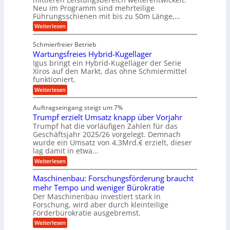
r
n
o
r
Neu im Programm sind mehrteilige
W
U
t
Führungsschienen mit bis zu 50m Länge,…
R
e
i
m
r
v
a
:
Weiterlesen
g
k
e
K
p
z
u
e
u
Schmierfreier Betrieb
e
i
n
g
b
u
d
Wartungsfreies Hybrid-Kugellager
d
e
u
g
M
l
Igus bringt ein Hybrid-Kugellager der Serie
a
k
a
n
s
Xiros auf den Markt, das ohne Schmiermittel
r
-
s
c
g
funktioniert.
e
c
h
M
i
e
h
:
Weiterlesen
i
a
s
i
W
n
e
l
s
n
a
n
Auftragseingang steigt um 7%
a
e
r
e
c
u
Trumpf erzielt Umsatz knapp über Vorjahr
n
t
n
h
f
b
u
Trumpf hat die vorläufigen Zahlen für das
f
a
n
i
ü
Geschäftsjahr 2025/26 vorgelegt. Demnach
u
g
h
wurde ein Umsatz von 4,3Mrd.€ erzielt, dieser
n
s
r
lag damit in etwa…
e
f
u
:
r
Weiterlesen
n
n
T
e
g
v
r
i
e
Maschinenbau: Forschungsförderung braucht
o
u
e
n
mehr Tempo und weniger Bürokratie
m
s
n
B
Der Maschinenbau investiert stark in
p
H
S
K
Forschung, wird aber durch kleinteilige
f
y
C
o
e
b
Förderbürokratie ausgebremst.
L
r
r
w
e
:
Weiterlesen
z
i
e
M
n