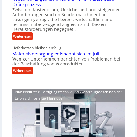
a
Drückprozess
a
u
Zwischen Kostendruck, Unsicherheit und steigenden
n
-
Anforderungen sind im Sondermaschinenbau
i
B
Lösungen gefragt, die flexibel, wirtschaftlich und
s
technisch überzeugend zugleich sind. Diesen
e
Herausforderungen begegnet…
c
s
h
:
t
Weiterlesen
e
R
e
r
Lieferketten bleiben anfällig
o
l
Ü
Materialversorgung entspannt sich im Juli
l
l
b
Weniger Unternehmen berichten von Problemen bei
l
u
der Beschaffung von Vorprodukten.
e
e
n
r
:
Weiterlesen
n
g
l
M
f
e
a
a
ü
n
s
t
h
5
Bild: Institut für Fertigungstechnik und Werkzeugmaschinen der
t
e
r
%
Leibniz Universität Hannover
s
r
u
ü
c
i
n
b
h
a
g
e
u
l
e
r
t
v
n
V
z
e
e
o
f
r
r
r