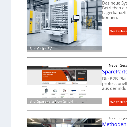
Das neue Sy
Betrieben ei
Lagerkapazi
können.
Weiterles
Bild: Cellro BV
Neuer Gesc
SpareParts
Die B2B-Pla
professionel
aus der indu
Bild: SparePartsNow GmbH
Weiterles
Forschungs
Methoden 