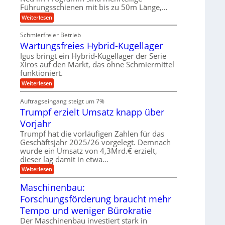
e
v
Führungsschienen mit bis zu 50m Länge,…
r
n
w
e
k
e
:
Weiterlesen
u
z
g
K
n
e
u
u
d
u
Schmierfreier Betrieb
n
g
M
g
g
Wartungsfreies Hybrid-Kugellager
e
a
k
e
l
s
Igus bringt ein Hybrid-Kugellager der Serie
r
n
s
c
e
Xiros auf den Markt, das ohne Schmiermittel
c
h
i
funktioniert.
h
i
s
i
n
:
Weiterlesen
l
e
e
W
a
n
n
a
u
Auftragseingang steigt um 7%
e
b
r
f
n
a
Trumpf erzielt Umsatz knapp über
t
f
u
u
Vorjahr
ü
n
h
g
Trumpf hat die vorläufigen Zahlen für das
r
s
Geschäftsjahr 2025/26 vorgelegt. Demnach
u
f
wurde ein Umsatz von 4,3Mrd.€ erzielt,
n
r
g
dieser lag damit in etwa…
e
e
i
:
Weiterlesen
n
e
T
B
s
r
Maschinenbau:
S
H
u
C
y
Forschungsförderung braucht mehr
m
L
b
p
w
Tempo und weniger Bürokratie
r
f
e
i
e
Der Maschinenbau investiert stark in
i
d
r