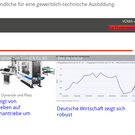
ndliche für eine gewerblich-technische Ausbildung.
VDMA e
Zur Firmenwebs
triebstechnik GmbH & Co. KG
Bild: Ifo Institut
t, Dynamik und Platz
eigt von
ieben auf
Deutsche Wirtschaft zeigt sich
nantriebe um
robust