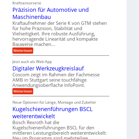
a
i
d
Kraftsensorserie
d
h
t
e
Präzision für Automotive und
n
A
e
s
t
n
Maschinenbau
u
t
v
r
a
f
Kraftaufnehmer der Serie K von GTM stehen
o
i
n
für hohe Präzision, Stabilität und
n
t
g
e
K
Vielseitigkeit. Ihre robuste Ausführung,
r
e
I
b
hervorragende Linearität und kompakte
n
a
w
Bauweise machen…
e
g
i
g
e
f
c
:
Weiterlesen
s
t
h
P
ü
r
e
t
r
r
i
Jetzt auch als Web-App
i
ä
i
e
Digitaler Werkzeugkreislauf
g
r
z
n
b
e
i
a
Coscom zeigt im Rahmen der Fachmesse
e
g
r
s
f
u
AMB in Stuttgart seine touchfähige
a
i
a
ü
Anwendungsoberfläche InfoPoint.
l
e
o
n
r
s
n
U
:
Weiterlesen
p
g
M
f
D
r
m
a
ü
i
ä
s
Neue Optionen für Länge, Montage und Zubehör
r
g
g
z
c
A
Kugelschienenführungen BSCL
i
e
i
h
u
t
s
b
weiterentwickelt
i
t
a
e
n
o
u
l
Bosch Rexroth hat die
H
e
m
e
n
u
Kugelschienenführungen BSCL für den
n
o
r
b
g
mittleren Leistungsbereich weiterentwickelt:
t
W
b
i
Neu im Programm sind mehrteilige
e
e