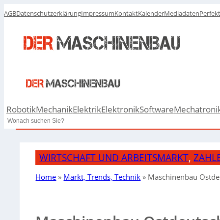
AGB
Datenschutzerklärung
Impressum
Kontakt
Kalender
Mediadaten
Perfek
Robotik
Mechanik
Elektrik
Elektronik
Software
Mechatroni
Search
WIRTSCHAFT UND ARBEITSMARKT
, 
ZAHL
Home
»
Markt, Trends, Technik
»
Maschinenbau Ostde