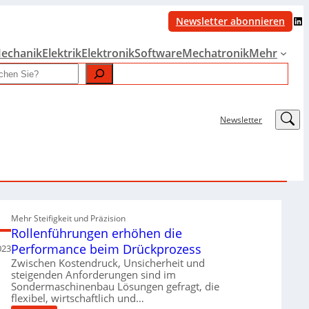
LinkedIn
Newsletter abonnieren
echanik
Elektrik
Elektronik
Software
Mechatronik
Mehr
LinkedIn
Newsletter
Mehr Steifigkeit und Präzision
Rollenführungen erhöhen die
Performance beim Drückprozess
023
Zwischen Kostendruck, Unsicherheit und
steigenden Anforderungen sind im
Sondermaschinenbau Lösungen gefragt, die
flexibel, wirtschaftlich und…