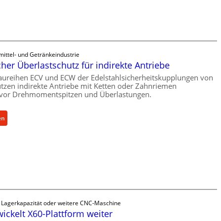
n
b
a
u
-
B
ittel- und Getränkeindustrie
e
er Überlastschutz für indirekte Antriebe
s
aureihen ECV und ECW der Edelstahlsicherheitskupplungen von
t
zen indirekte Antriebe mit Ketten oder Zahnriemen
vor Drehmomentspitzen und Überlastungen.
e
l
l
:
en
u
M
n
e
g
c
e
h
n
a
5
n
%
i
ü
s
e Lagerkapazität oder weitere CNC-Maschine
b
c
wickelt X60-Plattform weiter
e