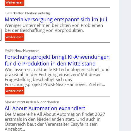
:
Weiterlesen
R
Lieferketten bleiben anfällig
o
Materialversorgung entspannt sich im Juli
l
l
Weniger Unternehmen berichten von Problemen
bei der Beschaffung von Vorprodukten.
e
n
:
Weiterlesen
f
M
ü
a
ProKI-Next-Hannover
h
t
Forschungsprojekt bringt KI-Anwendungen
r
e
für die Produktion in den Mittelstand
u
r
n
Wie lassen sich aktuelle KI-Technologien schnell und
i
praxisnah in der Fertigung einsetzen? Mit dieser
g
a
Fragestellung beschäftigt sich das
e
l
Forschungsprojekt ProKI-Next-Hannover. Ziel ist…
n
v
:
e
Weiterlesen
e
F
r
r
Markteintritt in den Niederlanden
o
h
s
All About Automation expandiert
r
ö
o
s
h
Die Messereihe All About Automation findet 2027
r
erstmals in den Niederlanden statt. Und auch in
c
e
g
Österreich baut der Veranstalter Easyfairs sein
h
n
u
Angebot…
u
d