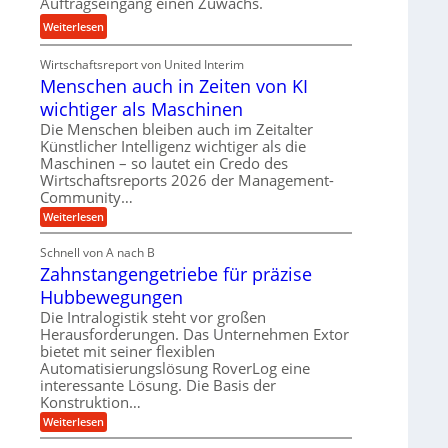
Auftragseingang einen Zuwachs.
n
u
:
Weiterlesen
d
n
K
H
d
Wirtschaftsreport von United Interim
r
y
l
Menschen auch in Zeiten von KI
o
d
a
n
wichtiger als Maschinen
r
n
e
a
Die Menschen bleiben auch im Zeitalter
g
s
Künstlicher Intelligenz wichtiger als die
u
l
s
Maschinen – so lautet ein Credo des
l
e
Wirtschaftsreports 2026 der Management-
t
i
b
Community…
e
k
i
i
:
Weiterlesen
i
g
M
g
m
e
e
Schnell von A nach B
e
V
n
K
Zahnstangengetriebe für präzise
s
r
e
u
c
t
Hubbewegungen
r
h
g
U
e
Die Intralogistik steht vor großen
g
e
n
m
Herausforderungen. Das Unternehmen Extor
l
l
a
s
bietet mit seiner flexiblen
e
u
g
Automatisierungslösung RoverLog eine
a
c
i
e
interessante Lösung. Die Basis der
h
t
c
i
w
Konstruktion…
z
h
n
i
:
Weiterlesen
u
Z
Z
n
e
n