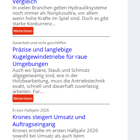
Vergleich
n
k
In vielen Branchen gelten Hydrauliksysteme
d
t
noch immer als Nonplusultra, vor allem
e
e
wenn hohe Kräfte im Spiel sind. Doch es gibt
n
U
starke Konkurrenz…
M
l
:
Weiterlesen
i
t
K
t
r
Gewirbelt und nicht geschliffen
u
t
a
Präzise und langlebige
g
e
s
e
Kugelgewindetriebe für raue
l
c
l
Umgebungen
s
h
g
t
Auch wo Späne, Staub und Schmutz
a
e
allgegenwärtig sind, wie in der
a
l
w
Holzbearbeitung, muss die Antriebstechnik
n
l
i
exakt, schnell und dauerhaft zuverlässig
d
s
n
arbeiten. Für…
e
d
:
Weiterlesen
n
e
P
s
t
Erstes Halbjahr 2026
r
o
r
Krones steigert Umsatz und
ä
r
i
z
Auftragseingang
e
e
i
n
Krones erzielte im ersten Halbjahr 2026
b
s
sowohl bei Umsatz als auch beim
u
e