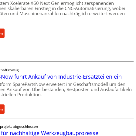
h
stem Xcelerate X60 Next Gen ermöglicht zerspanenden
r
e
nen skalierbaren Einstieg in die CNC-Automatisierung, wobei
V
täten und Maschinenanzahlen nachträglich erweitert werden
r
o
Ü
r
b
j
e
:
en
a
r
C
h
l
e
r
a
l
s
l
t
r
häftszweig
s
o
Now führt Ankauf von Industrie-Ersatzteilen ein
c
e
h
ttform SparePartsNow erweitert ihr Geschäftsmodell um den
n
len Ankauf von Überbeständen, Restposten und Auslaufartikeln
u
t
striellen Produktion.
t
w
z
i
f
:
en
c
ü
S
k
r
p
e
projekt abgeschlossen
i
a
l
für nachhaltige Werkzeugbauprozesse
n
r
t