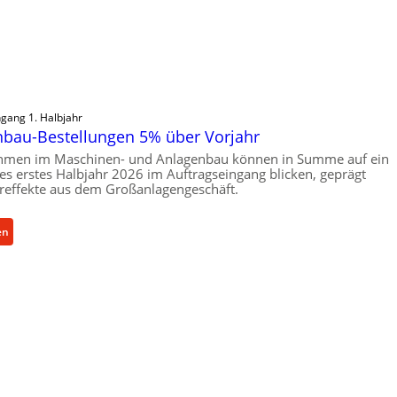
ngang 1. Halbjahr
bau-Bestellungen 5% über Vorjahr
hmen im Maschinen- und Anlagenbau können in Summe auf ein
ives erstes Halbjahr 2026 im Auftragseingang blicken, geprägt
reffekte aus dem Großanlagengeschäft.
:
en
M
a
s
c
h
i
n
e