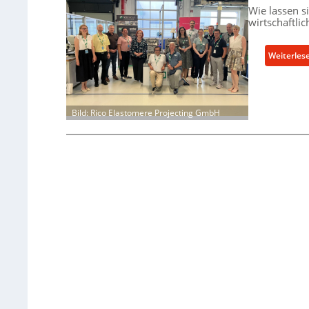
Wie lassen s
wirtschaftli
Weiterles
Bild: Rico Elastomere Projecting GmbH