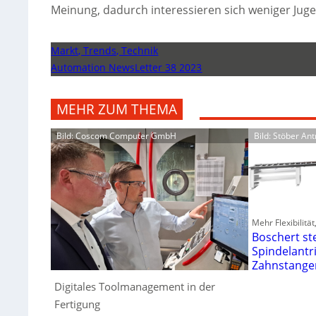
Meinung, dadurch interessieren sich weniger Juge
Markt, Trends, Technik
Automation NewsLetter 38 2023
MEHR ZUM THEMA
Bild: Coscom Computer GmbH
Bild: Stöber An
Mehr Flexibilitä
Boschert st
Spindelantr
Zahnstange
Digitales Toolmanagement in der
Fertigung