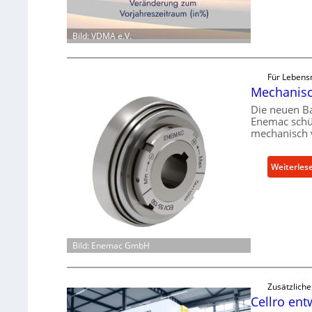
Bild: VDMA e.V.
Für Lebensm
Mechanisch
Die neuen B
Enemac schüt
mechanisch 
Weiterles
Bild: Enemac GmbH
Zusätzlich
Cellro ent