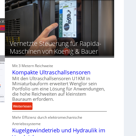
n
r
n
d
o
d
u
z
i
n
e
e
.V.
g
s
r
ite
e
s
t
n
f
Vernetzte Steuerung für Rapida-
ü
Maschinen von Koenig & Bauer
r
d
i
Mit 3 Metern Reichweite
e
Kompakte Ultraschallsensoren
P
Mit den Ultraschallsensoren U1KM in
r
Miniaturbauform erweitert Wenglor sein
o
Portfolio um eine Lösung für Anwendungen,
die hohe Reichweiten auf kleinstem
d
Bauraum erfordern.
u
k
:
Weiterlesen
t
K
i
Mehr Effizienz durch elektromechanische
o
o
m
Antriebssysteme
n
p
Kugelgewindetrieb und Hydraulik im
i
a