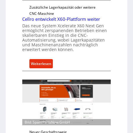
e
Zusätzliche Lagerkapazität oder weitere
r
CNC-Maschine
l
Cellro entwickelt X60-Plattform weiter
a
Das neue System Xcelerate X60 Next Gen
ermöglicht zerspanenden Betrieben einen
s
skalierbaren Einstieg in die CNC-
t
Automatisierung, wobei Lagerkapazitäten
s
und Maschinenanzahlen nachträglich
c
erweitert werden können.
h
u
:
Weiterlesen
t
C
z
e
f
l
ü
l
r
r
i
o
n
e
d
n
i
t
Bild: SparePartsNow GmbH
r
w
e
Neuer Geschäftszweig
i