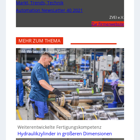
Markt, Trends, Technik
Automation NewsLetter 40 2021
ZVEI e.V.
Zur Firmenwebsite
MEHR ZUM THEMA
Bild: Weber- Hydraulik GmbH
Weiterentwickelte Fertigungskompetenz
Hydraulikzylinder in größeren Dimensionen