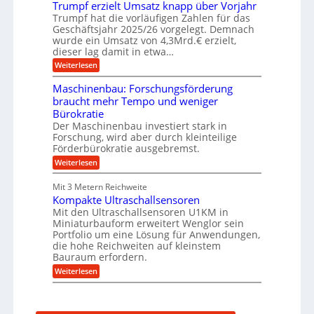
f
Trumpf erzielt Umsatz knapp über Vorjahr
b
t
n
a
u
Trumpf hat die vorläufigen Zahlen für das
f
u
n
ü
Geschäftsjahr 2025/26 vorgelegt. Demnach
g
h
wurde ein Umsatz von 4,3Mrd.€ erzielt,
s
r
dieser lag damit in etwa…
f
u
:
r
Weiterlesen
n
T
e
g
r
i
e
Maschinenbau: Forschungsförderung
u
e
n
braucht mehr Tempo und weniger
m
s
B
Bürokratie
p
H
S
f
y
Der Maschinenbau investiert stark in
C
e
b
L
Forschung, wird aber durch kleinteilige
r
r
w
Förderbürokratie ausgebremst.
z
i
e
:
Weiterlesen
i
d
i
M
e
-
t
a
l
K
e
Mit 3 Metern Reichweite
s
t
u
r
Kompakte Ultraschallsensoren
c
U
g
e
h
Mit den Ultraschallsensoren U1KM in
m
e
n
i
s
l
Miniaturbauform erweitert Wenglor sein
t
n
a
l
Portfolio um eine Lösung für Anwendungen,
w
e
t
a
i
die hohe Reichweiten auf kleinstem
n
z
g
c
Bauraum erfordern.
b
k
e
k
a
:
n
r
Weiterlesen
e
u
K
a
l
:
o
p
t
F
m
p
o
p
ü