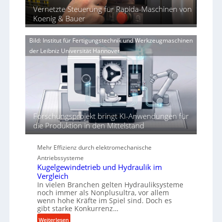
u
e
i
Vernetzte Steuerung für Rapida-Maschinen von
a
n
r
Koenig & Bauer
n
g
V
d
e
o
i
n
Bild: Institut für Fertigungstechnik und Werkzeugmaschinen
r
e
e
der Leibniz Universität Hannover
j
r
r
a
t
h
h
ö
r
h
e
n
d
Forschungsprojekt bringt KI-Anwendungen für
i
die Produktion in den Mittelstand
e
P
Mehr Effizienz durch elektromechanische
e
Antriebssysteme
r
Kugelgewindetrieb und Hydraulik im
f
Vergleich
o
In vielen Branchen gelten Hydrauliksysteme
r
noch immer als Nonplusultra, vor allem
m
wenn hohe Kräfte im Spiel sind. Doch es
gibt starke Konkurrenz…
a
n
:
Weiterlesen