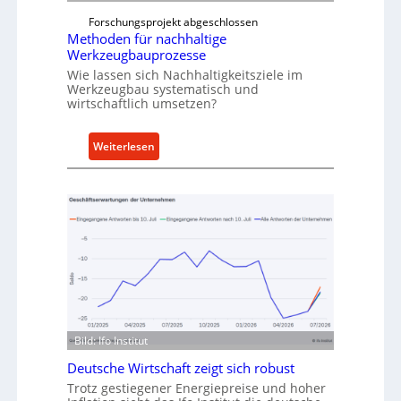
t
f
Forschungsprojekt abgeschlossen
e
ü
Methoden für nachhaltige
r
h
Werkzeugbauprozesse
r
Wie lassen sich Nachhaltigkeitsziele im
t
Werkzeugbau systematisch und
wirtschaftlich umsetzen?
A
n
k
:
Weiterlesen
a
M
u
e
f
t
v
h
o
o
n
d
I
e
n
n
d
f
u
ü
Bild: Ifo Institut
s
r
Deutsche Wirtschaft zeigt sich robust
t
n
Trotz gestiegener Energiepreise und hoher
r
a