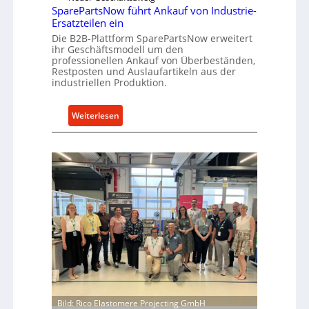
k
SparePartsNow führt Ankauf von Industrie-
c
Ersatzteilen ein
t
k
e
Die B2B-Plattform SparePartsNow erweitert
e
ihr Geschäftsmodell um den
A
l
professionellen Ankauf von Überbeständen,
n
t
Restposten und Auslaufartikeln aus der
t
industriellen Produktion.
X
r
6
i
0
:
Weiterlesen
e
-
S
b
P
p
e
l
a
a
r
t
e
t
P
f
a
o
r
r
t
m
s
w
N
e
o
i
w
Bild: Rico Elastomere Projecting GmbH