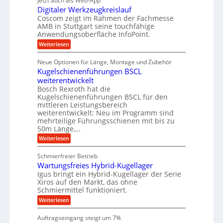
Jetzt auch als Web-App
r
ä
s
i
e
f
Digitaler Werkzeugkreislauf
z
e
e
i
Coscom zeigt im Rahmen der Fachmesse
r
ü
b
s
i
AMB in Stuttgart seine touchfähige
S
r
e
i
Anwendungsoberfläche InfoPoint.
n
f
t
r
o
ü
:
g
Weiterlesen
n
e
a
r
D
f
a
l
u
p
i
ü
Neue Optionen für Länge, Montage und Zubehör
n
r
g
l
e
r
ä
Kugelschienenführungen BSCL
i
g
A
e
U
z
t
weiterentwickelt
u
i
n
m
a
t
Bosch Rexroth hat die
s
l
o
g
Kugelschienenführungen BSCL für den
e
e
m
e
mittleren Leistungsbereich
H
r
o
weiterentwickelt: Neu im Programm sind
u
b
W
t
b
mehrteilige Führungsschienen mit bis zu
e
i
u
b
r
50m Länge,…
v
n
e
k
e
:
Weiterlesen
w
z
g
u
K
e
e
n
e
u
g
u
Schmierfreier Betrieb
d
g
n
u
g
M
Wartungsfreies Hybrid-Kugellager
e
n
k
a
l
Igus bringt ein Hybrid-Kugellager der Serie
g
r
s
s
Xiros auf den Markt, das ohne
e
e
c
c
n
Schmiermittel funktioniert.
i
h
h
s
i
:
Weiterlesen
i
l
n
W
e
a
e
a
n
Auftragseingang steigt um 7%
u
n
r
e