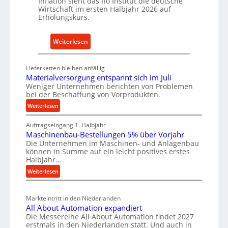
Inflation sieht das Ifo Institut die deutsche
i
c
Wirtschaft im ersten Halbjahr 2026 auf
e
h
Erholungskurs.
-
h
E
a
:
Weiterlesen
r
l
D
s
t
e
a
Lieferketten bleiben anfällig
i
u
Materialversorgung entspannt sich im Juli
t
g
t
Weniger Unternehmen berichten von Problemen
z
e
bei der Beschaffung von Vorprodukten.
s
t
W
c
:
Weiterlesen
e
e
M
h
i
r
Auftragseingang 1. Halbjahr
a
e
l
k
Maschinenbau-Bestellungen 5% über Vorjahr
t
W
e
Die Unternehmen im Maschinen- und Anlagenbau
z
e
i
können in Summe auf ein leicht positives erstes
n
e
r
r
Halbjahr…
e
i
u
t
:
Weiterlesen
a
i
g
s
M
l
n
b
a
c
v
a
Markteintritt in den Niederlanden
s
h
e
u
All About Automation expandiert
c
a
r
Die Messereihe All About Automation findet 2027
p
h
s
f
erstmals in den Niederlanden statt. Und auch in