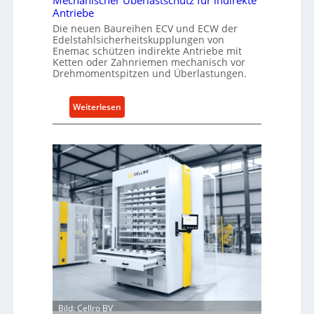
Mechanischer Überlastschutz für indirekte
Antriebe
Die neuen Baureihen ECV und ECW der
Edelstahlsicherheitskupplungen von
Enemac schützen indirekte Antriebe mit
Ketten oder Zahnriemen mechanisch vor
Drehmomentspitzen und Überlastungen.
:
Weiterlesen
M
e
c
h
a
n
i
s
c
h
e
r
Ü
Bild: Cellro BV
b