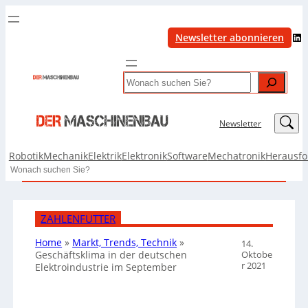
LinkedIn
Newsletter abonnieren
Search
LinkedIn
Newsletter
Robotik
Mechanik
Elektrik
Elektronik
Software
Mechatronik
Herausf
Search
ZAHLENFUTTER
Home
»
Markt, Trends, Technik
»
14.
Oktobe
Geschäftsklima in der deutschen
r 2021
Elektroindustrie im September