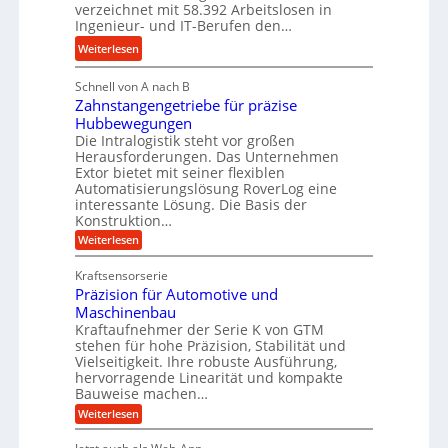
r
s
verzeichnet mit 58.392 Arbeitslosen in
l
a
t
Ingenieur- und IT-Berufen den…
e
u
e
:
b
Weiterlesen
l
i
M
i
i
g
Schnell von A nach B
e
g
k
e
Zahnstangengetriebe für präzise
h
e
i
r
Hubbewegungen
r
K
m
t
Die Intralogistik steht vor großen
A
u
Herausforderungen. Das Unternehmen
V
U
r
g
Extor bietet mit seiner flexiblen
e
m
b
e
Automatisierungslösung RoverLog eine
r
s
e
l
interessante Lösung. Die Basis der
g
a
Konstruktion…
i
g
l
t
t
e
:
Weiterlesen
e
z
Z
s
w
a
i
u
Kraftsensorserie
l
i
h
c
n
Präzision für Automotive und
o
n
n
h
d
s
Maschinenbau
s
d
t
A
Kraftaufnehmer der Serie K von GTM
e
e
a
stehen für hohe Präzision, Stabilität und
u
n
,
t
Vielseitigkeit. Ihre robuste Ausführung,
g
f
w
r
hervorragende Linearität und kompakte
e
t
e
i
Bauweise machen…
n
r
g
n
e
:
Weiterlesen
e
a
P
i
b
t
r
g
g
e