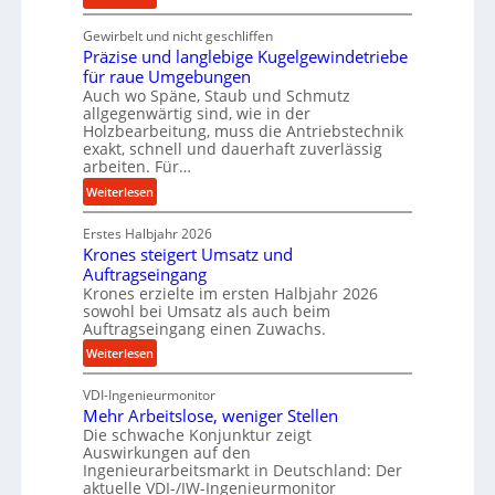
c
K
e
Gewirbelt und nicht geschliffen
u
b
Präzise und langlebige Kugelgewindetriebe
g
e
für raue Umgebungen
e
Auch wo Späne, Staub und Schmutz
i
l
allgegenwärtig sind, wie in der
m
g
Holzbearbeitung, muss die Antriebstechnik
D
e
exakt, schnell und dauerhaft zuverlässig
r
w
arbeiten. Für…
ü
i
:
Weiterlesen
c
n
P
k
d
Erstes Halbjahr 2026
r
p
e
Krones steigert Umsatz und
ä
r
t
Auftragseingang
z
o
r
Krones erzielte im ersten Halbjahr 2026
i
z
i
sowohl bei Umsatz als auch beim
s
Auftragseingang einen Zuwachs.
e
e
e
s
b
:
Weiterlesen
u
s
u
K
n
n
VDI-Ingenieurmonitor
r
d
d
Mehr Arbeitslose, weniger Stellen
o
l
Die schwache Konjunktur zeigt
H
n
a
Auswirkungen auf den
y
e
n
Ingenieurarbeitsmarkt in Deutschland: Der
d
s
g
aktuelle VDI-/IW-Ingenieurmonitor