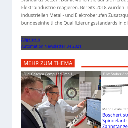
Elektroindustrie reagieren. Bereits 2018 wurden
industriellen Metall- und Elektroberufen Zusatzq
bundeseinheitliche Qualifizierungsstandards i
Allgemein
Automation Newsletter 34 2021
MEHR ZUM THEMA
Bild: Coscom Computer GmbH
Bild: Stöber A
Mehr Flexibilitä
Boschert st
Spindelantr
Zahnstange