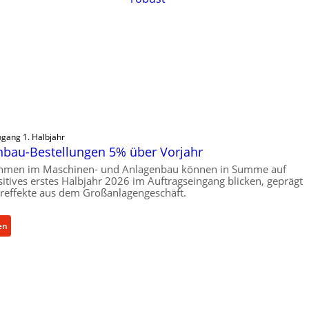
ngang 1. Halbjahr
bau-Bestellungen 5% über Vorjahr
hmen im Maschinen- und Anlagenbau können in Summe auf
ositives erstes Halbjahr 2026 im Auftragseingang blicken, geprägt
reffekte aus dem Großanlagengeschäft.
:
en
M
a
s
c
h