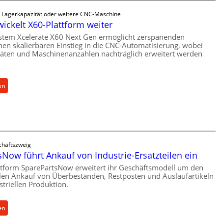
i
ü
s
e Lagerkapazität oder weitere CNC-Maschine
b
c
wickelt X60-Plattform weiter
e
h
stem Xcelerate X60 Next Gen ermöglicht zerspanenden
r
e
nen skalierbaren Einstieg in die CNC-Automatisierung, wobei
V
täten und Maschinenanzahlen nachträglich erweitert werden
r
o
Ü
r
b
j
e
:
en
a
r
C
h
l
e
r
a
l
s
l
t
r
häftszweig
s
o
Now führt Ankauf von Industrie-Ersatzteilen ein
c
e
h
ttform SparePartsNow erweitert ihr Geschäftsmodell um den
n
len Ankauf von Überbeständen, Restposten und Auslaufartikeln
u
t
striellen Produktion.
t
w
z
i
f
:
en
c
ü
S
k