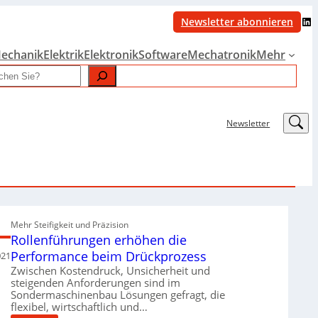
LinkedIn
Newsletter abonnieren
echanik
Elektrik
Elektronik
Software
Mechatronik
Mehr
LinkedIn
Newsletter
Mehr Steifigkeit und Präzision
Rollenführungen erhöhen die
Performance beim Drückprozess
021
Zwischen Kostendruck, Unsicherheit und
steigenden Anforderungen sind im
Sondermaschinenbau Lösungen gefragt, die
flexibel, wirtschaftlich und…