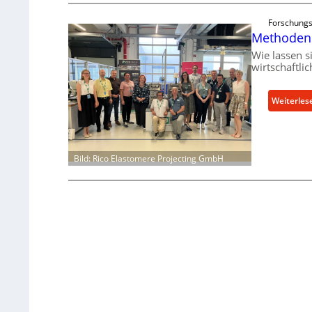
Forschungs
Methoden 
Wie lassen s
wirtschaftli
Weiterles
Bild: Rico Elastomere Projecting GmbH