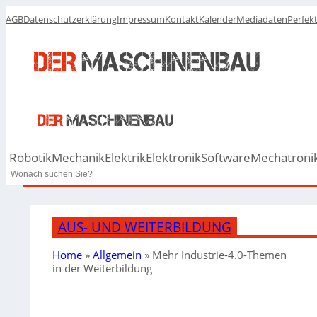
AGB
Datenschutzerklärung
Impressum
Kontakt
Kalender
Mediadaten
Perfek
Robotik
Mechanik
Elektrik
Elektronik
Software
Mechatroni
Search
AUS- UND WEITERBILDUNG
Home
»
Allgemein
»
Mehr Industrie-4.0-Themen
in der Weiterbildung