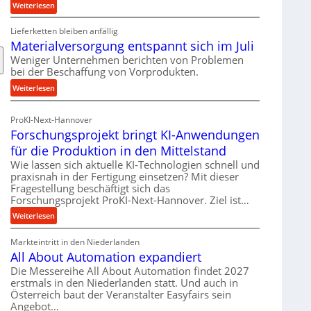
:
Weiterlesen
R
Lieferketten bleiben anfällig
o
Materialversorgung entspannt sich im Juli
l
l
Weniger Unternehmen berichten von Problemen
bei der Beschaffung von Vorprodukten.
e
n
:
Weiterlesen
f
M
ü
a
ProKI-Next-Hannover
h
t
Forschungsprojekt bringt KI-Anwendungen
r
e
für die Produktion in den Mittelstand
u
r
n
Wie lassen sich aktuelle KI-Technologien schnell und
i
praxisnah in der Fertigung einsetzen? Mit dieser
g
a
Fragestellung beschäftigt sich das
e
l
Forschungsprojekt ProKI-Next-Hannover. Ziel ist…
n
v
:
e
Weiterlesen
e
F
r
r
Markteintritt in den Niederlanden
o
h
s
All About Automation expandiert
r
ö
o
s
h
Die Messereihe All About Automation findet 2027
r
erstmals in den Niederlanden statt. Und auch in
c
e
g
Österreich baut der Veranstalter Easyfairs sein
h
n
u
Angebot…
u
d