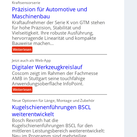
a
i
d
Kraftsensorserie
d
h
t
e
Präzision für Automotive und
n
A
e
s
t
n
Maschinenbau
u
t
v
r
a
f
Kraftaufnehmer der Serie K von GTM stehen
o
i
n
für hohe Präzision, Stabilität und
n
t
g
e
K
Vielseitigkeit. Ihre robuste Ausführung,
r
e
I
b
hervorragende Linearität und kompakte
n
a
w
Bauweise machen…
e
g
i
g
e
f
c
:
Weiterlesen
s
t
h
P
ü
r
e
t
r
r
i
Jetzt auch als Web-App
i
ä
i
e
Digitaler Werkzeugkreislauf
g
r
z
n
b
e
i
a
Coscom zeigt im Rahmen der Fachmesse
e
g
r
s
f
u
AMB in Stuttgart seine touchfähige
a
i
a
ü
Anwendungsoberfläche InfoPoint.
l
e
o
n
r
s
n
U
:
Weiterlesen
p
g
M
f
D
r
m
a
ü
i
ä
s
Neue Optionen für Länge, Montage und Zubehör
r
g
g
z
c
A
Kugelschienenführungen BSCL
i
e
i
h
u
t
s
b
weiterentwickelt
i
t
a
e
n
o
u
l
Bosch Rexroth hat die
H
e
m
e
n
u
Kugelschienenführungen BSCL für den
n
o
r
b
g
mittleren Leistungsbereich weiterentwickelt:
t
W
b
i
Neu im Programm sind mehrteilige
e
e