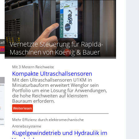
n
r
n
d
o
d
u
z
i
n
e
e
g
s
r
e
s
t
n
Vernetzte Steuerung für Rapida-
all
f
ü
ite
Maschinen von Koenig & Bauer
r
d
i
Mit 3 Metern Reichweite
e
Kompakte Ultraschallsensoren
P
Mit den Ultraschallsensoren U1KM in
r
Miniaturbauform erweitert Wenglor sein
o
Portfolio um eine Lösung für Anwendungen,
die hohe Reichweiten auf kleinstem
d
Bauraum erfordern.
u
k
:
Weiterlesen
t
K
i
Mehr Effizienz durch elektromechanische
o
o
m
Antriebssysteme
n
p
Kugelgewindetrieb und Hydraulik im
i
a