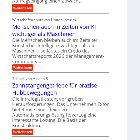
Auftragseingang einen Zuwachs.
n
u
:
Weiterlesen
d
n
K
H
d
Wirtschaftsreport von United Interim
r
y
l
Menschen auch in Zeiten von KI
o
d
a
n
wichtiger als Maschinen
r
n
e
a
Die Menschen bleiben auch im Zeitalter
g
s
Künstlicher Intelligenz wichtiger als die
u
l
s
Maschinen – so lautet ein Credo des
l
e
Wirtschaftsreports 2026 der Management-
t
i
b
Community…
e
k
i
i
:
Weiterlesen
i
g
M
g
m
e
e
Schnell von A nach B
e
V
n
K
Zahnstangengetriebe für präzise
s
r
e
u
c
t
Hubbewegungen
r
h
g
U
e
Die Intralogistik steht vor großen
g
e
n
m
Herausforderungen. Das Unternehmen Extor
l
l
a
s
bietet mit seiner flexiblen
e
u
g
Automatisierungslösung RoverLog eine
a
c
i
e
interessante Lösung. Die Basis der
h
t
c
i
w
Konstruktion…
z
h
n
i
:
Weiterlesen
u
Z
Z
n
e
n