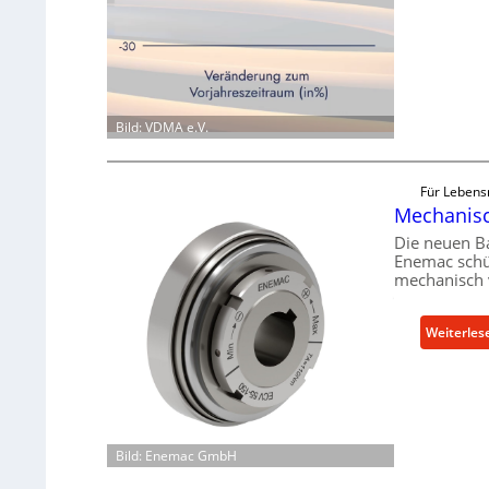
Bild: VDMA e.V.
Für Lebens
Mechanisch
Die neuen B
Enemac schü
mechanisch 
Weiterles
Bild: Enemac GmbH