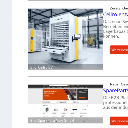
Zusätzlich
Cellro ent
Das neue Sy
Betrieben ei
Lagerkapazi
können.
Weiterles
Bild: Cellro BV
Neuer Gesc
SpareParts
Die B2B-Pla
professionel
aus der indu
Bild: SparePartsNow GmbH
Weiterles