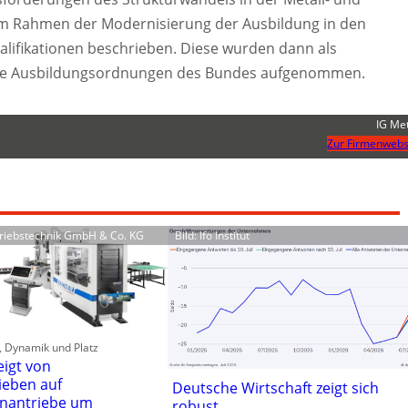
 im Rahmen der Modernisierung der Ausbildung in den
ualifikationen beschrieben. Diese wurden dann als
n die Ausbildungsordnungen des Bundes aufgenommen.
IG Met
Zur Firmenwebs
ntriebstechnik GmbH & Co. KG
Bild: Ifo Institut
t, Dynamik und Platz
eigt von
ieben auf
Deutsche Wirtschaft zeigt sich
nantriebe um
robust