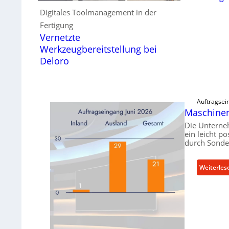
Digitales Toolmanagement in der
Fertigung
Vernetzte
Werkzeugbereitstellung bei
Deloro
Auftragsei
Maschinen
Die Unterne
ein leicht p
durch Sonde
Weiterles