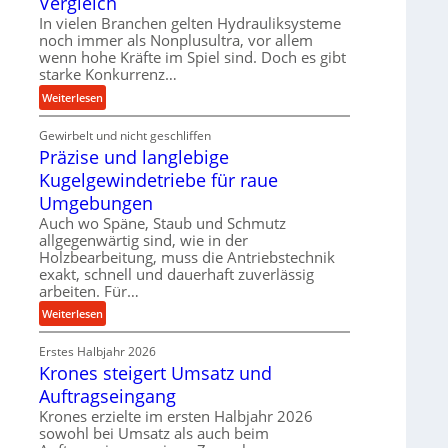
Vergleich
n
k
In vielen Branchen gelten Hydrauliksysteme
d
t
noch immer als Nonplusultra, vor allem
e
e
wenn hohe Kräfte im Spiel sind. Doch es gibt
n
U
starke Konkurrenz…
M
l
:
Weiterlesen
i
t
K
t
r
Gewirbelt und nicht geschliffen
u
t
a
Präzise und langlebige
g
e
s
e
Kugelgewindetriebe für raue
l
c
l
Umgebungen
s
h
g
t
Auch wo Späne, Staub und Schmutz
a
e
allgegenwärtig sind, wie in der
a
l
w
Holzbearbeitung, muss die Antriebstechnik
n
l
i
exakt, schnell und dauerhaft zuverlässig
d
s
n
arbeiten. Für…
e
d
:
Weiterlesen
n
e
P
s
t
Erstes Halbjahr 2026
r
o
r
Krones steigert Umsatz und
ä
r
i
z
Auftragseingang
e
e
i
n
Krones erzielte im ersten Halbjahr 2026
b
s
sowohl bei Umsatz als auch beim
u
e