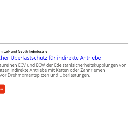
i
n
e
n
b
a
u
-
B
mittel- und Getränkeindustrie
e
er Überlastschutz für indirekte Antriebe
s
aureihen ECV und ECW der Edelstahlsicherheitskupplungen von
t
tzen indirekte Antriebe mit Ketten oder Zahnriemen
vor Drehmomentspitzen und Überlastungen.
e
l
l
:
en
u
M
n
e
g
c
e
h
n
a
5
n
%