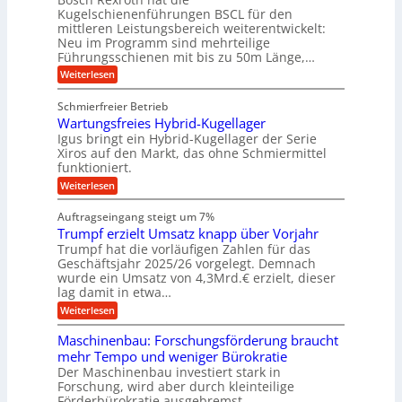
u
e
l
o
z
Kugelschienenführungen BSCL für den
g
e
e
m
i
n
mittleren Leistungsbereich weiterentwickelt:
r
o
s
U
Neu im Programm sind mehrteilige
W
t
e
m
Führungsschienen mit bis zu 50m Länge,…
e
i
H
r
g
v
u
:
Weiterlesen
k
e
b
K
e
z
u
b
u
b
Schmierfreier Betrieb
e
n
e
g
u
u
d
Wartungsfreies Hybrid-Kugellager
w
e
g
M
e
l
Igus bringt ein Hybrid-Kugellager der Serie
n
k
a
g
s
Xiros auf den Markt, das ohne Schmiermittel
g
r
s
u
c
funktioniert.
e
c
e
n
h
i
h
:
g
Weiterlesen
i
n
s
i
W
e
e
l
n
a
n
n
Auftragseingang steigt um 7%
a
e
r
e
u
Trumpf erzielt Umsatz knapp über Vorjahr
n
t
n
f
b
u
Trumpf hat die vorläufigen Zahlen für das
f
a
n
ü
Geschäftsjahr 2025/26 vorgelegt. Demnach
u
g
h
wurde ein Umsatz von 4,3Mrd.€ erzielt, dieser
s
r
lag damit in etwa…
f
u
:
r
Weiterlesen
n
T
e
g
r
i
e
Maschinenbau: Forschungsförderung braucht
u
e
n
mehr Tempo und weniger Bürokratie
m
s
B
Der Maschinenbau investiert stark in
p
H
S
Forschung, wird aber durch kleinteilige
f
y
C
e
b
Förderbürokratie ausgebremst.
L