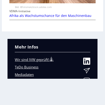
Bild: ©fotomek/stock.adobe.com
VDMA-Initiative
Afrika als Wachstumschance für den Maschinenbau
Mehr Infos
Wir sind IVW geprüft!
TeDo Business
Mediadaten
Abo-Service
Unsere weiteren Fachmagazine
+