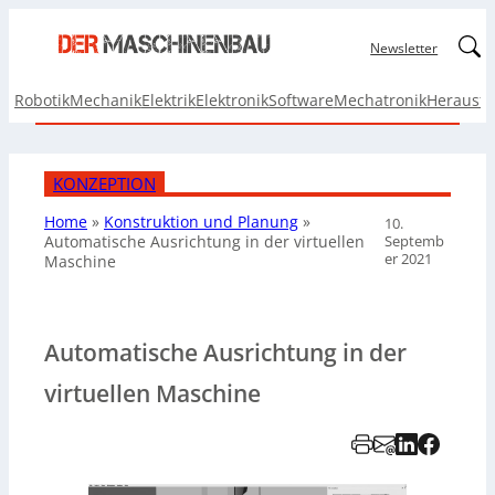
Linked
Newsletter
Robotik
Mechanik
Elektrik
Elektronik
Software
Mechatronik
Herausf
KONZEPTION
Home
»
Konstruktion und Planung
»
10.
Septemb
Automatische Ausrichtung in der virtuellen
er 2021
Maschine
Automatische Ausrichtung in der
virtuellen Maschine