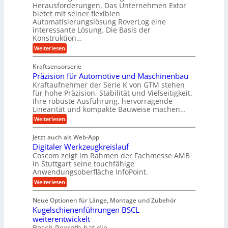
i
t
Herausforderungen. Das Unternehmen Extor
K
r
m
bietet mit seiner flexiblen
U
u
b
Automatisierungslösung RoverLog eine
V
m
g
e
interessante Lösung. Die Basis der
e
s
e
Konstruktion…
i
r
a
l
t
:
Weiterlesen
g
t
g
Z
s
l
a
z
e
Kraftsensorserie
l
h
e
u
w
Präzision für Automotive und Maschinenbau
o
n
i
n
s
Kraftaufnehmer der Serie K von GTM stehen
i
s
c
t
d
für hohe Präzision, Stabilität und Vielseitigkeit.
n
e
a
h
Ihre robuste Ausführung, hervorragende
A
d
n
,
Linearität und kompakte Bauweise machen…
u
g
e
w
:
e
Weiterlesen
f
t
e
P
n
t
r
r
g
n
Jetzt auch als Web-App
r
ä
e
i
i
Digitaler Werkzeugkreislauf
z
t
a
e
g
i
r
Coscom zeigt im Rahmen der Fachmesse AMB
g
b
s
i
in Stuttgart seine touchfähige
e
s
i
e
e
Anwendungsoberfläche InfoPoint.
r
o
b
e
f
:
Weiterlesen
S
n
e
i
D
f
ü
f
t
i
ü
ü
n
Neue Optionen für Länge, Montage und Zubehör
r
e
g
r
r
g
Kugelschienenführungen BSCL
r
i
A
l
p
a
t
weiterentwickelt
u
r
a
l
a
t
ä
n
Bosch Rexroth hat die