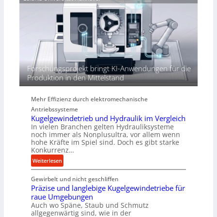
j
r
h
a
t
ö
h
h
r
e
n
d
i
Forschungsprojekt bringt KI-Anwendungen für die
e
Produktion in den Mittelstand
P
e
Mehr Effizienz durch elektromechanische
r
Antriebssysteme
f
Kugelgewindetrieb und Hydraulik im Vergleich
o
In vielen Branchen gelten Hydrauliksysteme
r
noch immer als Nonplusultra, vor allem wenn
m
hohe Kräfte im Spiel sind. Doch es gibt starke
a
Konkurrenz…
n
:
Weiterlesen
c
K
e
Gewirbelt und nicht geschliffen
u
b
Präzise und langlebige Kugelgewindetriebe für
g
e
raue Umgebungen
e
i
Auch wo Späne, Staub und Schmutz
l
m
allgegenwärtig sind, wie in der
g