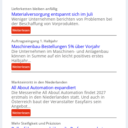
Lieferketten bleiben anfällig
Materialversorgung entspannt sich im Juli
Weniger Unternehmen berichten von Problemen bei
der Beschaffung von Vorprodukten.
:
Weiterlesen
M
Auftragseingang 1. Halbjahr
a
Maschinenbau-Bestellungen 5% über Vorjahr
t
Die Unternehmen im Maschinen- und Anlagenbau
e
können in Summe auf ein leicht positives erstes
r
Halbjahr…
i
:
Weiterlesen
a
M
l
a
v
Markteintritt in den Niederlanden
s
e
All About Automation expandiert
c
r
Die Messereihe All About Automation findet 2027
h
s
erstmals in den Niederlanden statt. Und auch in
i
o
Österreich baut der Veranstalter Easyfairs sein
n
Angebot…
r
e
g
:
Weiterlesen
n
u
A
b
n
Mehr Steifigkeit und Präzision
l
a
g