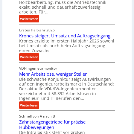
Holzbearbeitung, muss die Antriebstechnik
D
e
exakt, schnell und dauerhaft zuverlässig
r
w
arbeiten. Für…
ü
i
:
Weiterlesen
c
n
P
k
d
Erstes Halbjahr 2026
r
p
e
Krones steigert Umsatz und Auftragseingang
ä
r
t
Krones erzielte im ersten Halbjahr 2026 sowohl
z
o
r
bei Umsatz als auch beim Auftragseingang
i
z
einen Zuwachs.
i
s
e
e
:
Weiterlesen
e
s
b
K
u
s
u
VDI-Ingenieurmonitor
r
n
n
Mehr Arbeitslose, weniger Stellen
o
d
Die schwache Konjunktur zeigt Auswirkungen
d
n
l
auf den Ingenieurarbeitsmarkt in Deutschland:
H
e
a
Der aktuelle VDI-/IW-Ingenieurmonitor
y
s
n
verzeichnet mit 58.392 Arbeitslosen in
d
s
Ingenieur- und IT-Berufen den…
g
r
t
l
:
Weiterlesen
a
e
e
M
u
i
b
Schnell von A nach B
e
l
g
i
Zahnstangengetriebe für präzise
h
i
e
g
Hubbewegungen
r
k
r
Die Intralogistik steht vor großen
e
A