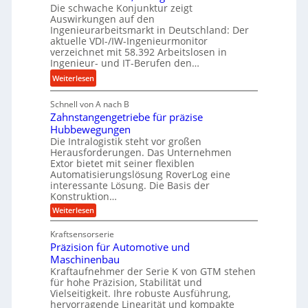
Die schwache Konjunktur zeigt
H
n
a
Auswirkungen auf den
y
e
n
Ingenieurarbeitsmarkt in Deutschland: Der
d
s
g
aktuelle VDI-/IW-Ingenieurmonitor
r
s
verzeichnet mit 58.392 Arbeitslosen in
l
a
t
Ingenieur- und IT-Berufen den…
e
u
e
:
b
Weiterlesen
l
i
M
i
i
g
Schnell von A nach B
e
g
k
e
Zahnstangengetriebe für präzise
h
e
i
r
Hubbewegungen
r
K
m
t
Die Intralogistik steht vor großen
A
u
Herausforderungen. Das Unternehmen
V
U
r
g
Extor bietet mit seiner flexiblen
e
m
b
e
Automatisierungslösung RoverLog eine
r
s
e
l
interessante Lösung. Die Basis der
g
a
Konstruktion…
i
g
l
t
t
e
:
Weiterlesen
e
z
Z
s
w
a
i
u
Kraftsensorserie
l
i
h
c
n
Präzision für Automotive und
o
n
n
h
d
s
Maschinenbau
s
d
t
A
Kraftaufnehmer der Serie K von GTM stehen
e
e
a
für hohe Präzision, Stabilität und
u
n
,
t
Vielseitigkeit. Ihre robuste Ausführung,
g
f
w
r
hervorragende Linearität und kompakte
e