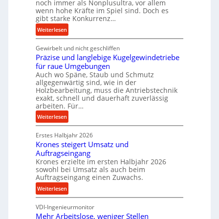
noch immer als Nonplusultra, vor allem
m
wenn hohe Kräfte im Spiel sind. Doch es
a
gibt starke Konkurrenz…
n
:
Weiterlesen
c
K
e
Gewirbelt und nicht geschliffen
u
b
Präzise und langlebige Kugelgewindetriebe
g
e
für raue Umgebungen
e
i
Auch wo Späne, Staub und Schmutz
l
allgegenwärtig sind, wie in der
m
g
Holzbearbeitung, muss die Antriebstechnik
D
e
exakt, schnell und dauerhaft zuverlässig
r
w
arbeiten. Für…
ü
i
:
Weiterlesen
c
n
P
k
d
Erstes Halbjahr 2026
r
p
e
Krones steigert Umsatz und
ä
r
t
Auftragseingang
z
o
r
Krones erzielte im ersten Halbjahr 2026
i
z
i
sowohl bei Umsatz als auch beim
s
e
Auftragseingang einen Zuwachs.
e
e
s
b
:
Weiterlesen
u
s
u
K
n
n
VDI-Ingenieurmonitor
r
d
d
Mehr Arbeitslose, weniger Stellen
o
l