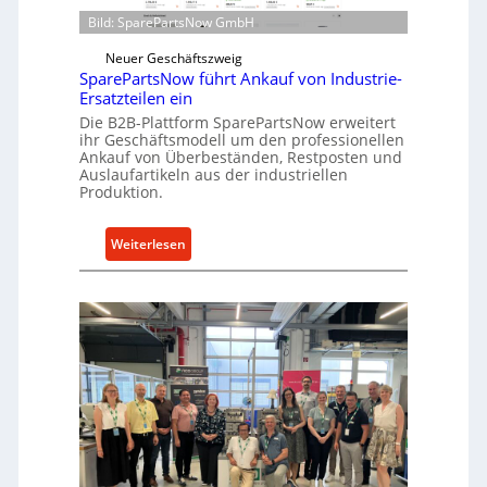
i
t
Bild: SparePartsNow GmbH
r
w
e
i
Neuer Geschäftszweig
k
SparePartsNow führt Ankauf von Industrie-
c
t
Ersatzteilen ein
k
e
Die B2B-Plattform SparePartsNow erweitert
e
ihr Geschäftsmodell um den professionellen
A
l
Ankauf von Überbeständen, Restposten und
n
t
Auslaufartikeln aus der industriellen
t
Produktion.
X
r
6
i
0
:
Weiterlesen
e
-
S
b
P
p
e
l
a
a
r
t
e
t
P
f
a
o
r
r
t
m
s