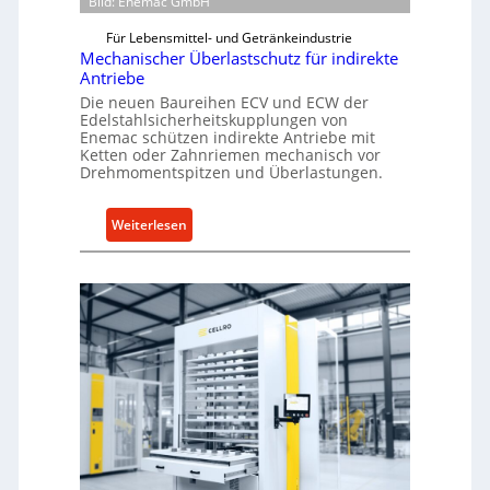
Bild: Enemac GmbH
Für Lebensmittel- und Getränkeindustrie
Mechanischer Überlastschutz für indirekte
Antriebe
Die neuen Baureihen ECV und ECW der
Edelstahlsicherheitskupplungen von
Enemac schützen indirekte Antriebe mit
Ketten oder Zahnriemen mechanisch vor
Drehmomentspitzen und Überlastungen.
:
Weiterlesen
M
e
c
h
a
n
i
s
c
h
e