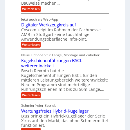
t
e
i
Bauweise machen…
n
r
g
n
e
:
Weiterlesen
e
a
P
i
b
t
r
g
g
e
Jetzt auch als Web-App
r
ä
s
i
e
f
Digitaler Werkzeugkreislauf
z
e
e
i
Coscom zeigt im Rahmen der Fachmesse
r
ü
b
s
i
AMB in Stuttgart seine touchfähige
S
r
e
i
Anwendungsoberfläche InfoPoint.
n
f
t
r
o
ü
:
g
Weiterlesen
n
e
a
r
D
f
a
l
u
p
i
ü
Neue Optionen für Länge, Montage und Zubehör
n
r
g
l
e
r
ä
Kugelschienenführungen BSCL
i
g
A
e
U
z
t
weiterentwickelt
u
i
n
m
a
t
Bosch Rexroth hat die
s
l
o
g
Kugelschienenführungen BSCL für den
e
e
m
e
mittleren Leistungsbereich weiterentwickelt:
H
r
o
Neu im Programm sind mehrteilige
u
b
W
t
b
Führungsschienen mit bis zu 50m Länge,…
e
i
u
b
r
v
:
Weiterlesen
n
e
k
e
K
w
z
g
u
u
e
Schmierfreier Betrieb
e
n
e
g
g
u
d
Wartungsfreies Hybrid-Kugellager
e
n
u
g
M
l
Igus bringt ein Hybrid-Kugellager der Serie
n
k
a
s
Xiros auf den Markt, das ohne Schmiermittel
g
r
s
c
funktioniert.
e
e
c
h
n
i