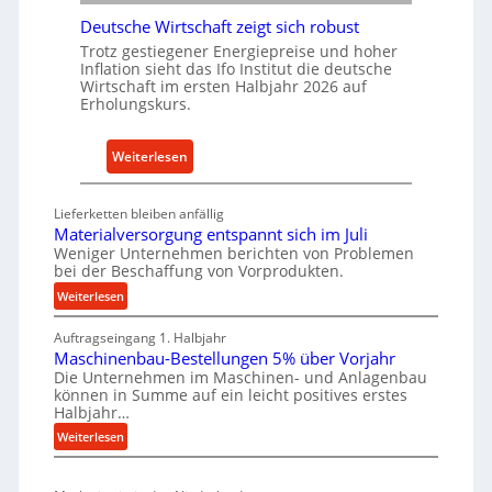
r
t
Deutsche Wirtschaft zeigt sich robust
n
r
Trotz gestiegener Energiepreise und hoher
a
Inflation sieht das Ifo Institut die deutsche
i
c
Wirtschaft im ersten Halbjahr 2026 auf
e
h
Erholungskurs.
-
h
E
a
:
Weiterlesen
r
l
D
s
t
e
a
i
Lieferketten bleiben anfällig
u
t
Materialversorgung entspannt sich im Juli
g
t
Weniger Unternehmen berichten von Problemen
z
e
bei der Beschaffung von Vorprodukten.
s
t
W
c
:
Weiterlesen
e
e
M
h
i
r
Auftragseingang 1. Halbjahr
a
e
l
k
Maschinenbau-Bestellungen 5% über Vorjahr
t
W
e
z
Die Unternehmen im Maschinen- und Anlagenbau
e
i
n
können in Summe auf ein leicht positives erstes
e
r
r
Halbjahr…
e
i
u
t
:
i
Weiterlesen
a
g
s
M
n
l
b
a
c
v
a