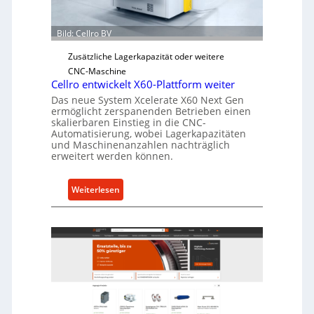
r
Ü
Bild: Cellro BV
b
e
Zusätzliche Lagerkapazität oder weitere
r
CNC-Maschine
l
Cellro entwickelt X60-Plattform weiter
a
Das neue System Xcelerate X60 Next Gen
s
ermöglicht zerspanenden Betrieben einen
skalierbaren Einstieg in die CNC-
t
Automatisierung, wobei Lagerkapazitäten
s
und Maschinenanzahlen nachträglich
c
erweitert werden können.
h
u
:
Weiterlesen
t
C
z
e
f
l
ü
l
r
r
i
o
n
e
d
n