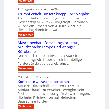
h
:
Weiterlesen
i
s
i
W
e
l
n
a
n
Auftragseingang steigt um 7%
a
e
r
e
u
Trumpf erzielt Umsatz knapp über Vorjahr
n
t
n
f
b
u
Trumpf hat die vorläufigen Zahlen für das
f
a
n
ü
Geschäftsjahr 2025/26 vorgelegt. Demnach
u
g
h
wurde ein Umsatz von 4,3Mrd.€ erzielt,
s
r
dieser lag damit in etwa…
f
u
:
r
Weiterlesen
n
T
e
g
r
i
e
Maschinenbau: Forschungsförderung
u
e
n
braucht mehr Tempo und weniger
m
s
B
Bürokratie
p
H
S
f
y
Der Maschinenbau investiert stark in
C
e
b
L
Forschung, wird aber durch kleinteilige
r
r
w
Förderbürokratie ausgebremst.
z
i
e
:
Weiterlesen
i
d
i
M
e
-
t
a
l
K
e
Mit 3 Metern Reichweite
s
t
u
r
Kompakte Ultraschallsensoren
c
U
g
e
h
Mit den Ultraschallsensoren U1KM in
m
e
n
i
s
l
Miniaturbauform erweitert Wenglor sein
t
n
a
l
Portfolio um eine Lösung für Anwendungen,
w
e
t
a
i
die hohe Reichweiten auf kleinstem
n
z
g
c
Bauraum erfordern.
b
k
e
k
a
:
n
r
Weiterlesen
e
u