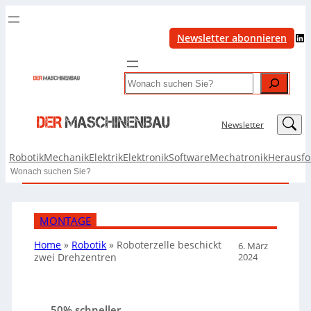
LinkedIn
Newsletter abonnieren
Search
LinkedIn
Newsletter
Robotik
Mechanik
Elektrik
Elektronik
Software
Mechatronik
Herausf
Search
MONTAGE
Home
»
Robotik
»
Roboterzelle beschickt
6. März
2024
zwei Drehzentren
50% schneller