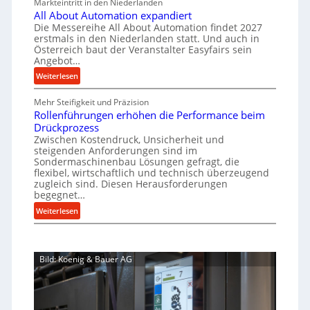
Markteintritt in den Niederlanden
s
h
e
u
All About Automation expandiert
c
a
r
Die Messereihe All About Automation findet 2027
p
h
s
f
erstmals in den Niederlanden statt. Und auch in
r
i
o
Österreich baut der Veranstalter Easyfairs sein
t
o
n
Angebot…
r
z
e
z
g
:
Weiterlesen
e
n
e
u
A
i
b
n
s
Mehr Steifigkeit und Präzision
l
g
a
g
Rollenführungen erhöhen die Performance beim
s
l
t
u
e
Drückprozess
A
e
-
s
Zwischen Kostendruck, Unsicherheit und
n
b
B
steigenden Anforderungen sind im
i
t
o
Sondermaschinenbau Lösungen gefragt, die
e
s
c
u
flexibel, wirtschaftlich und technisch überzeugend
s
p
h
t
zugleich sind. Diesen Herausforderungen
t
a
begegnet…
A
r
e
n
u
o
:
Weiterlesen
l
n
t
R
b
l
t
o
o
u
u
s
m
l
s
n
i
Bild: Koenig & Bauer AG
a
l
g
t
c
t
e
e
h
i
n
n
i
o
f
5
m