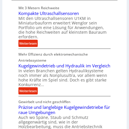
e
Mit 3 Metern Reichweite
P
Kompakte Ultraschallsensoren
r
Mit den Ultraschallsensoren U1KM in
o
Miniaturbauform erweitert Wenglor sein
d
Portfolio um eine Lösung für Anwendungen,
u
die hohe Reichweiten auf kleinstem Bauraum
erfordern.
k
t
:
Weiterlesen
i
K
o
Mehr Effizienz durch elektromechanische
o
n
m
Antriebssysteme
i
p
Kugelgewindetrieb und Hydraulik im Vergleich
n
In vielen Branchen gelten Hydrauliksysteme
a
noch immer als Nonplusultra, vor allem wenn
d
k
hohe Kräfte im Spiel sind. Doch es gibt starke
e
t
Konkurrenz…
n
e
:
Weiterlesen
M
U
K
i
l
Gewirbelt und nicht geschliffen
u
t
t
Präzise und langlebige Kugelgewindetriebe für
g
t
r
raue Umgebungen
e
e
a
Auch wo Späne, Staub und Schmutz
l
l
s
allgegenwärtig sind, wie in der
g
s
c
Holzbearbeitung, muss die Antriebstechnik
e