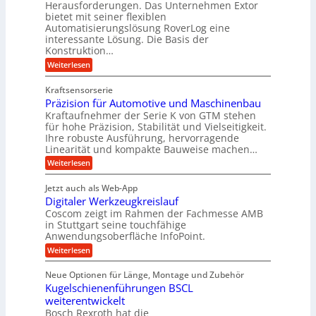
Herausforderungen. Das Unternehmen Extor
m
U
n
u
bietet mit seiner flexiblen
V
a
m
g
Automatisierungslösung RoverLog eine
u
e
s
e
interessante Lösung. Die Basis der
c
r
a
h
Konstruktion…
l
i
g
t
:
g
Weiterlesen
n
l
Z
z
e
Z
a
e
u
e
Kraftsensorserie
w
h
i
i
n
Präzision für Automotive und Maschinenbau
n
i
t
c
s
Kraftaufnehmer der Serie K von GTM stehen
d
e
n
t
für hohe Präzision, Stabilität und Vielseitigkeit.
h
n
A
d
a
Ihre robuste Ausführung, hervorragende
v
u
n
e
o
Linearität und kompakte Bauweise machen…
g
f
n
t
:
e
Weiterlesen
K
t
r
P
n
I
r
r
g
i
w
Jetzt auch als Web-App
ä
e
a
i
e
Digitaler Werkzeugkreislauf
z
t
c
g
i
b
r
Coscom zeigt im Rahmen der Fachmesse AMB
h
s
i
s
in Stuttgart seine touchfähige
e
t
i
e
Anwendungsoberfläche InfoPoint.
e
i
f
o
b
g
i
:
Weiterlesen
n
e
ü
e
D
f
f
n
r
r
i
ü
ü
Neue Optionen für Länge, Montage und Zubehör
g
a
g
r
r
r
l
Kugelschienenführungen BSCL
i
a
A
p
a
s
t
weiterentwickelt
u
r
n
M
u
a
t
ä
Bosch Rexroth hat die
a
g