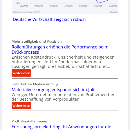
Deutsche Wirtschaft zeigt sich robust
Mehr Steifigkeit und Präzision
Rollenführungen erhöhen die Performance beim
Drückprozess
Zwischen Kostendruck, Unsicherheit und steigenden
Anforderungen sind im Sondermaschinenbau
Lösungen gefragt, die flexibel, wirtschaftlich und…
:
Weiterlesen
R
Lieferketten bleiben anfällig
o
Materialversorgung entspannt sich im Juli
l
Weniger Unternehmen berichten von Problemen bei
l
der Beschaffung von Vorprodukten.
e
:
Weiterlesen
n
M
f
a
ü
ProKI-Next-Hannover
t
h
Forschungsprojekt bringt KI-Anwendungen für die
e
r