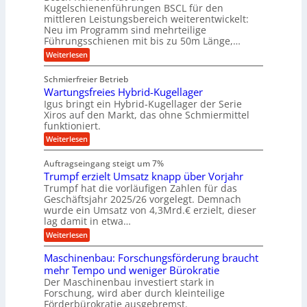
l
e
o
z
Kugelschienenführungen BSCL für den
s
e
m
i
U
mittleren Leistungsbereich weiterentwickelt:
c
r
o
s
h
Neu im Programm sind mehrteilige
m
W
t
e
i
Führungsschienen mit bis zu 50m Länge,…
e
g
i
H
n
r
v
u
:
Weiterlesen
e
e
k
e
b
K
n
b
z
u
b
u
Schmierfreier Betrieb
e
n
u
e
g
u
d
Wartungsfreies Hybrid-Kugellager
w
e
n
g
M
e
l
Igus bringt ein Hybrid-Kugellager der Serie
g
k
a
g
s
Xiros auf den Markt, das ohne Schmiermittel
r
s
u
e
c
funktioniert.
e
c
n
h
n
i
h
:
g
Weiterlesen
i
s
i
W
e
e
l
n
a
n
n
Auftragseingang steigt um 7%
a
e
r
e
u
Trumpf erzielt Umsatz knapp über Vorjahr
n
t
n
f
b
u
Trumpf hat die vorläufigen Zahlen für das
f
a
n
ü
Geschäftsjahr 2025/26 vorgelegt. Demnach
u
g
h
wurde ein Umsatz von 4,3Mrd.€ erzielt, dieser
s
r
lag damit in etwa…
f
u
:
r
Weiterlesen
n
T
e
g
r
i
e
Maschinenbau: Forschungsförderung braucht
u
e
n
mehr Tempo und weniger Bürokratie
m
s
B
Der Maschinenbau investiert stark in
p
H
S
Forschung, wird aber durch kleinteilige
f
y
C
e
b
Förderbürokratie ausgebremst.
L