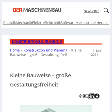
Linked
Newsletter
Robotik
Mechanik
Elektrik
Elektronik
Software
Mechatronik
Herausf
KONSTRUKTION & PLANUNG
Home
»
Konstruktion und Planung
»
Kleine
11. Juni
2021
Bauweise – große Gestaltungsfreiheit
Kleine Bauweise – große
Gestaltungsfreiheit