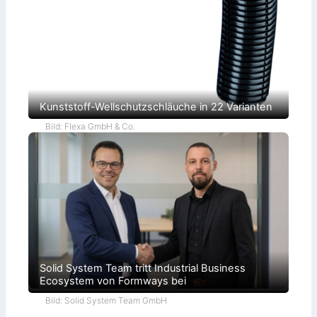
r
a
t
i
e
Kunststoff-Wellschutzschläuche in 22 Varianten
Bild: Flexa GmbH & Co.
Solid System Team tritt Industrial Business
Ecosystem von Formways bei
Bild: Solid System Team GmbH