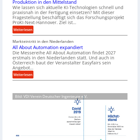
Produktion in den Mittelstand
r
u
Wie lassen sich aktuelle KI-Technologien schnell und
i
n
praxisnah in der Fertigung einsetzen? Mit dieser
a
g
Fragestellung beschäftigt sich das Forschungsprojekt
l
e
ProKI-Next-Hannover. Ziel ist…
v
n
:
Weiterlesen
e
e
F
r
r
Markteintritt in den Niederlanden
o
s
h
All About Automation expandiert
r
o
ö
Die Messereihe All About Automation findet 2027
s
r
erstmals in den Niederlanden statt. Und auch in
h
c
Österreich baut der Veranstalter Easyfairs sein
g
e
h
Angebot…
u
n
u
:
n
Weiterlesen
d
n
A
g
i
g
l
e
e
s
l
n
P
p
Bild: VDI Verein Deutscher Ingenieure e.V.
A
t
e
r
b
s
r
o
o
p
f
j
u
a
o
e
t
n
r
k
A
n
m
t
u
t
a
b
t
s