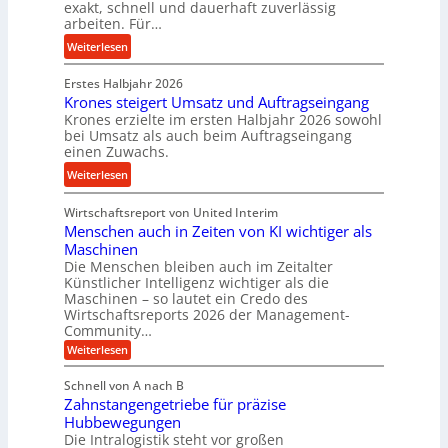
t
h
exakt, schnell und dauerhaft zuverlässig
w
arbeiten. Für…
a
a
i
n
l
:
Weiterlesen
n
d
l
P
d
s
Erstes Halbjahr 2026
r
e
e
Krones steigert Umsatz und Auftragseingang
ä
t
Krones erzielte im ersten Halbjahr 2026 sowohl
n
z
r
bei Umsatz als auch beim Auftragseingang
s
i
einen Zuwachs.
i
o
s
e
:
Weiterlesen
r
e
b
K
e
u
u
Wirtschaftsreport von United Interim
r
n
n
n
Menschen auch in Zeiten von KI wichtiger als
o
d
d
Maschinen
n
l
Die Menschen bleiben auch im Zeitalter
H
e
a
Künstlicher Intelligenz wichtiger als die
y
s
n
Maschinen – so lautet ein Credo des
d
s
g
Wirtschaftsreports 2026 der Management-
r
t
Community…
l
a
e
:
e
Weiterlesen
u
M
i
b
e
l
g
Schnell von A nach B
i
n
i
e
Zahnstangengetriebe für präzise
s
g
k
c
r
Hubbewegungen
e
h
i
Die Intralogistik steht vor großen
t
K
e