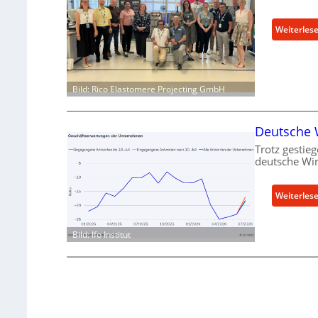
Weiterles
Bild: Rico Elastomere Projecting GmbH
Deutsche W
Trotz gestieg
deutsche Wir
Weiterles
Bild: Ifo Institut