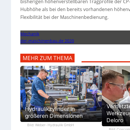
bisherigen höhenverstellbaren Tragprofile der C
Hubhöhe als bei den bereits vorhandenen höhenv
Flexibilität bei der Maschinenbedienung.
Mechanik
der-maschinenbau.de 2020
MEHR ZUM THEMA
Vernetzt
Hydraulikzylinder in
Werkzeug
größeren Dimensionen
Deloro
Bild: Weber- Hydraulik GmbH
Bild: Cosco