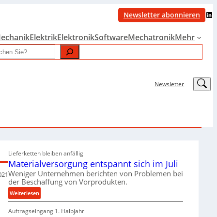
LinkedIn
Newsletter abonnieren
echanik
Elektrik
Elektronik
Software
Mechatronik
Mehr
LinkedIn
Newsletter
Lieferketten bleiben anfällig
Materialversorgung entspannt sich im Juli
Weniger Unternehmen berichten von Problemen bei
021
der Beschaffung von Vorprodukten.
:
Weiterlesen
M
Auftragseingang 1. Halbjahr
a