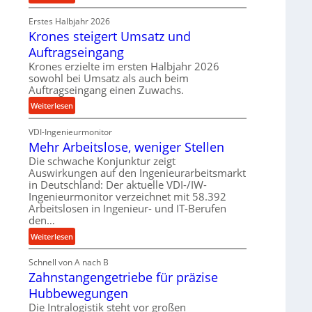
e
P
r
t
Erstes Halbjahr 2026
r
o
r
Krones steigert Umsatz und
ä
z
i
z
e
Auftragseingang
e
i
s
Krones erzielte im ersten Halbjahr 2026
b
s
s
sowohl bei Umsatz als auch beim
u
e
Auftragseingang einen Zuwachs.
n
u
:
Weiterlesen
d
n
K
H
d
VDI-Ingenieurmonitor
r
y
l
Mehr Arbeitslose, weniger Stellen
o
d
a
n
Die schwache Konjunktur zeigt
r
n
Auswirkungen auf den Ingenieurarbeitsmarkt
e
a
g
in Deutschland: Der aktuelle VDI-/IW-
s
u
l
Ingenieurmonitor verzeichnet mit 58.392
s
l
e
Arbeitslosen in Ingenieur- und IT-Berufen
t
i
den…
b
e
k
i
:
Weiterlesen
i
i
g
M
g
m
e
Schnell von A nach B
e
e
V
K
Zahnstangengetriebe für präzise
h
r
e
u
r
t
Hubbewegungen
r
g
A
U
Die Intralogistik steht vor großen
g
e