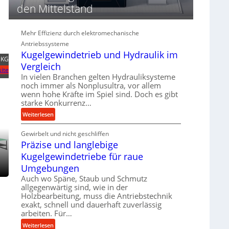
d
den Mittelstand
i
e
P
Mehr Effizienz durch elektromechanische
e
Antriebssysteme
r
Kugelgewindetrieb und Hydraulik im
 KG
f
Vergleich
ite
o
In vielen Branchen gelten Hydrauliksysteme
r
noch immer als Nonplusultra, vor allem
m
wenn hohe Kräfte im Spiel sind. Doch es gibt
a
starke Konkurrenz…
n
:
Weiterlesen
c
K
e
Gewirbelt und nicht geschliffen
u
b
Präzise und langlebige
g
e
e
Kugelgewindetriebe für raue
i
l
Umgebungen
m
g
D
Auch wo Späne, Staub und Schmutz
e
allgegenwärtig sind, wie in der
r
w
Holzbearbeitung, muss die Antriebstechnik
ü
i
exakt, schnell und dauerhaft zuverlässig
c
n
arbeiten. Für…
k
d
:
Weiterlesen
p