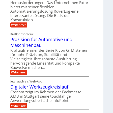
r
m
Herausforderungen. Das Unternehmen Extor
l
l
b
bietet mit seiner flexiblen
s
e
g
Automatisierungslösung RoverLog eine
e
a
i
e
interessante Lösung. Die Basis der
i
t
c
w
Konstruktion…
t
z
h
i
:
Weiterlesen
s
u
Z
n
l
n
a
d
Kraftsensorserie
o
h
d
Präzision für Automotive und
e
n
s
A
s
t
Maschinenbau
e
u
t
r
,
a
Kraftaufnehmer der Serie K von GTM stehen
f
i
n
w
für hohe Präzision, Stabilität und
t
g
e
Vielseitigkeit. Ihre robuste Ausführung,
e
r
e
b
hervorragende Linearität und kompakte
n
n
a
Bauweise machen…
e
g
i
g
e
f
:
Weiterlesen
g
s
t
P
ü
r
e
e
r
i
Jetzt auch als Web-App
r
r
ä
i
e
Digitaler Werkzeugkreislauf
r
z
S
n
b
i
a
Coscom zeigt im Rahmen der Fachmesse
e
t
g
s
f
AMB in Stuttgart seine touchfähige
u
i
e
a
ü
Anwendungsoberfläche InfoPoint.
o
e
l
r
n
n
:
U
Weiterlesen
p
l
g
f
D
r
m
ü
e
i
ä