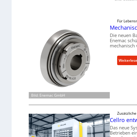
Für Lebensm
Mechanisch
Die neuen B
Enemac schüt
mechanisch 
Weiterles
Bild: Enemac GmbH
Zusätzlich
Cellro ent
Das neue Sy
Betrieben ei