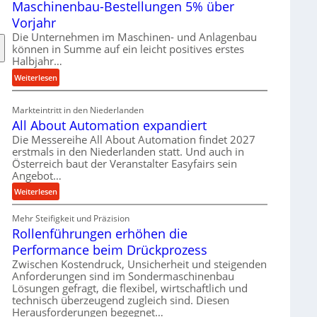
Maschinenbau-Bestellungen 5% über
t
e
Vorjahr
r
Die Unternehmen im Maschinen- und Anlagenbau
i
können in Summe auf ein leicht positives erstes
a
Halbjahr…
l
:
Weiterlesen
v
M
e
a
Markteintritt in den Niederlanden
r
s
All About Automation expandiert
s
c
Die Messereihe All About Automation findet 2027
o
h
erstmals in den Niederlanden statt. Und auch in
r
i
Österreich baut der Veranstalter Easyfairs sein
g
n
Angebot…
u
e
:
Weiterlesen
n
n
A
g
b
Mehr Steifigkeit und Präzision
l
e
a
Rollenführungen erhöhen die
l
n
u
A
t
Performance beim Drückprozess
-
b
s
Zwischen Kostendruck, Unsicherheit und steigenden
B
o
p
Anforderungen sind im Sondermaschinenbau
e
u
Lösungen gefragt, die flexibel, wirtschaftlich und
a
s
technisch überzeugend zugleich sind. Diesen
t
n
t
Herausforderungen begegnet…
A
n