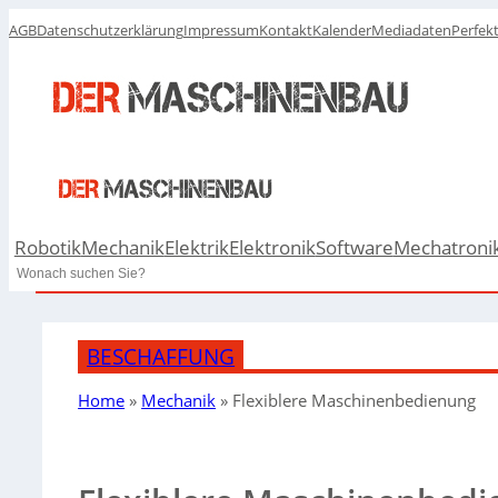
AGB
Datenschutzerklärung
Impressum
Kontakt
Kalender
Mediadaten
Perfek
Robotik
Mechanik
Elektrik
Elektronik
Software
Mechatroni
Search
BESCHAFFUNG
Home
»
Mechanik
»
Flexiblere Maschinenbedienung