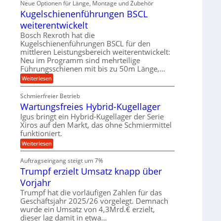
Neue Optionen für Länge, Montage und Zubehör
r
g
g
n
z
A
Kugelschienenführungen BSCL
i
e
i
u
t
s
b
weiterentwickelt
t
a
e
o
u
l
Bosch Rexroth hat die
H
m
e
n
u
Kugelschienenführungen BSCL für den
o
r
b
mittleren Leistungsbereich weiterentwickelt:
g
t
W
b
i
Neu im Programm sind mehrteilige
e
e
e
v
Führungsschienen mit bis zu 50m Länge,…
r
w
n
e
k
e
:
Weiterlesen
u
z
g
K
n
e
u
u
d
u
Schmierfreier Betrieb
n
g
M
g
g
Wartungsfreies Hybrid-Kugellager
e
a
k
e
l
s
Igus bringt ein Hybrid-Kugellager der Serie
r
n
s
c
e
Xiros auf den Markt, das ohne Schmiermittel
c
h
i
funktioniert.
h
i
s
i
n
:
Weiterlesen
l
e
e
W
a
n
n
a
u
Auftragseingang steigt um 7%
e
b
r
f
n
a
Trumpf erzielt Umsatz knapp über
t
f
u
u
Vorjahr
ü
n
h
g
Trumpf hat die vorläufigen Zahlen für das
r
s
Geschäftsjahr 2025/26 vorgelegt. Demnach
u
f
wurde ein Umsatz von 4,3Mrd.€ erzielt,
n
r
g
dieser lag damit in etwa…
e