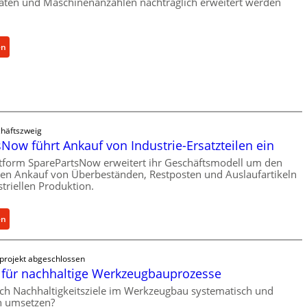
r
äten und Maschinenanzahlen nachträglich erweitert werden
Ü
b
e
:
en
r
C
l
e
a
l
s
l
t
r
s
häftszweig
o
Now führt Ankauf von Industrie-Ersatzteilen ein
c
e
h
tform SparePartsNow erweitert ihr Geschäftsmodell um den
n
len Ankauf von Überbeständen, Restposten und Auslaufartikeln
u
t
triellen Produktion.
t
w
z
i
f
:
en
c
ü
S
k
r
p
e
projekt abgeschlossen
i
a
l
für nachhaltige Werkzeugbauprozesse
n
r
t
d
ich Nachhaltigkeitsziele im Werkzeugbau systematisch und
e
X
ch umsetzen?
i
P
6