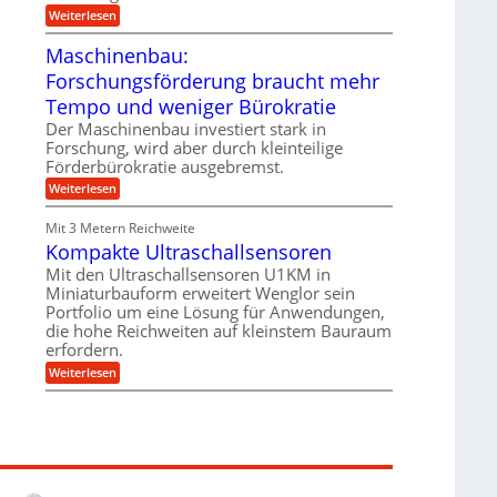
e
i
:
Weiterlesen
n
e
T
B
s
r
Maschinenbau:
S
H
u
C
y
Forschungsförderung braucht mehr
m
L
b
p
w
Tempo und weniger Bürokratie
r
f
e
i
e
Der Maschinenbau investiert stark in
i
d
r
t
Forschung, wird aber durch kleinteilige
-
z
e
Förderbürokratie ausgebremst.
K
i
r
u
e
:
Weiterlesen
e
g
l
M
n
e
t
a
t
Mit 3 Metern Reichweite
l
U
s
w
l
m
Kompakte Ultraschallsensoren
c
i
a
s
h
c
Mit den Ultraschallsensoren U1KM in
g
a
i
k
e
Miniaturbauform erweitert Wenglor sein
t
n
e
r
z
Portfolio um eine Lösung für Anwendungen,
e
l
k
n
die hohe Reichweiten auf kleinstem Bauraum
t
n
b
erfordern.
a
a
:
p
Weiterlesen
u
K
p
:
o
ü
F
m
b
o
p
e
r
a
r
s
k
V
c
t
o
h
e
r