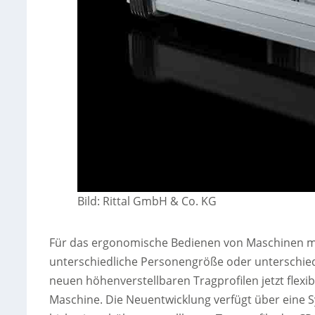
Bild: Rittal GmbH & Co. KG
Für das ergonomische Bedienen von Maschinen mü
unterschiedliche Personengröße oder unterschiedl
neuen höhenverstellbaren Tragprofilen jetzt flexi
Maschine. Die Neuentwicklung verfügt über eine 