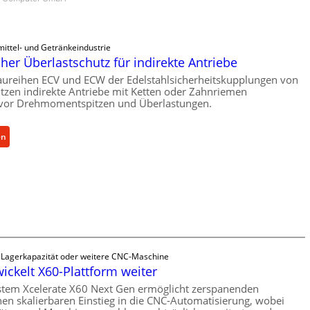
ittel- und Getränkeindustrie
er Überlastschutz für indirekte Antriebe
aureihen ECV und ECW der Edelstahlsicherheitskupplungen von
zen indirekte Antriebe mit Ketten oder Zahnriemen
vor Drehmomentspitzen und Überlastungen.
:
en
M
e
c
h
a
n
i
s
e Lagerkapazität oder weitere CNC-Maschine
c
wickelt X60-Plattform weiter
h
stem Xcelerate X60 Next Gen ermöglicht zerspanenden
e
nen skalierbaren Einstieg in die CNC-Automatisierung, wobei