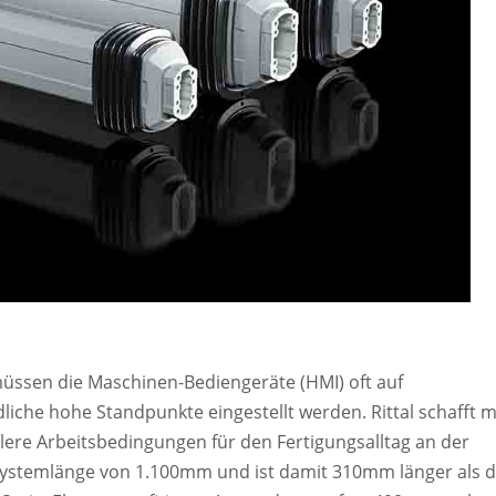
ssen die Maschinen-Bediengeräte (HMI) oft auf
iche hohe Standpunkte eingestellt werden. Rittal schafft m
blere Arbeitsbedingungen für den Fertigungsalltag an der
Systemlänge von 1.100mm und ist damit 310mm länger als d