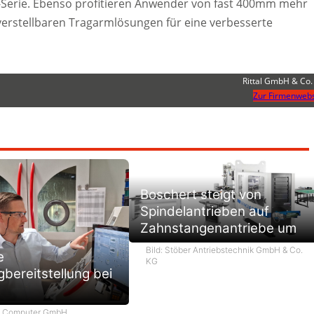
P-Serie. Ebenso profitieren Anwender von fast 400mm mehr
erstellbaren Tragarmlösungen für eine verbesserte
Rittal GmbH & Co.
Zur Firmenwebs
Boschert steigt von
Spindelantrieben auf
Zahnstangenantriebe um
Bild: Stöber Antriebstechnik GmbH & Co.
e
KG
bereitstellung bei
m Computer GmbH