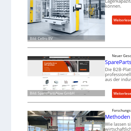
Lagerkapazit
können.
Weiterles
Bild: Cellro BV
Neuer Gesc
SpareParts
Die B2B-Plat
professionel
aus der indus
Bild: SparePartsNow GmbH
Weiterles
Forschungs
Methoden 
Wie lassen s
wirtschaftli