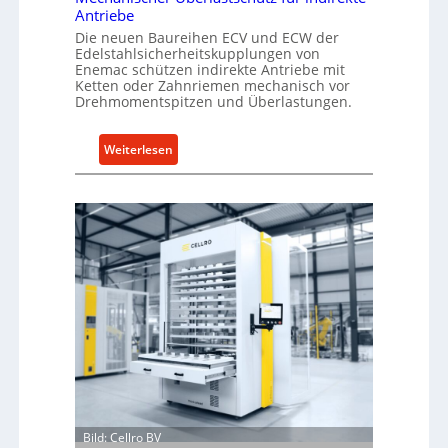
Antriebe
Die neuen Baureihen ECV und ECW der
Edelstahlsicherheitskupplungen von
Enemac schützen indirekte Antriebe mit
Ketten oder Zahnriemen mechanisch vor
Drehmomentspitzen und Überlastungen.
:
Weiterlesen
M
e
c
h
a
n
i
s
c
h
e
r
Ü
Bild: Cellro BV
b