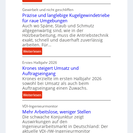
c
K
e
Gewirbelt und nicht geschliffen
u
b
Präzise und langlebige Kugelgewindetriebe
g
e
für raue Umgebungen
e
Auch wo Späne, Staub und Schmutz
i
l
allgegenwärtig sind, wie in der
m
g
Holzbearbeitung, muss die Antriebstechnik
D
e
exakt, schnell und dauerhaft zuverlässig
r
w
arbeiten. Für…
ü
i
:
Weiterlesen
c
n
P
k
d
Erstes Halbjahr 2026
r
p
e
Krones steigert Umsatz und
ä
r
t
Auftragseingang
z
o
r
Krones erzielte im ersten Halbjahr 2026
i
z
i
sowohl bei Umsatz als auch beim
s
e
Auftragseingang einen Zuwachs.
e
e
s
b
:
Weiterlesen
u
s
u
K
n
n
VDI-Ingenieurmonitor
r
d
d
Mehr Arbeitslose, weniger Stellen
o
l
Die schwache Konjunktur zeigt
H
n
a
Auswirkungen auf den
y
e
n
Ingenieurarbeitsmarkt in Deutschland: Der
d
s
g
aktuelle VDI-/IW-Ingenieurmonitor