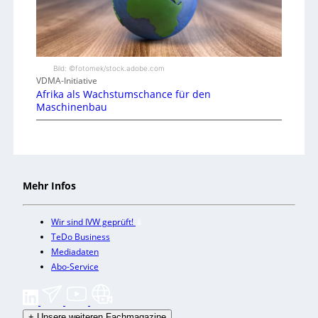
Bild: ©fotomek/stock.adobe.com
VDMA-Initiative
Afrika als Wachstumschance für den
Maschinenbau
Mehr Infos
Wir sind IVW geprüft!
TeDo Business
Mediadaten
Abo-Service
+
Unsere weiteren Fachmagazine