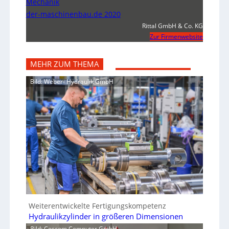
Mechanik
der-maschinenbau.de 2020
Rittal GmbH & Co. KG
Zur Firmenwebsite
MEHR ZUM THEMA
Bild: Weber- Hydraulik GmbH
Weiterentwickelte Fertigungskompetenz
Hydraulikzylinder in größeren Dimensionen
Bild: Coscom Computer GmbH