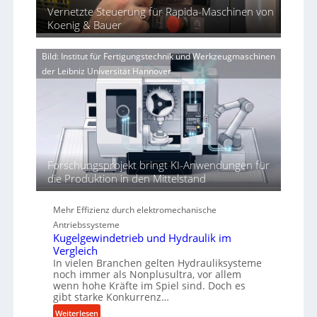
u
e
i
Vernetzte Steuerung für Rapida-Maschinen von
a
n
r
Koenig & Bauer
n
g
V
d
e
o
i
n
Bild: Institut für Fertigungstechnik und Werkzeugmaschinen
r
e
e
der Leibniz Universität Hannover
j
r
r
a
t
h
h
ö
r
h
e
n
d
Forschungsprojekt bringt KI-Anwendungen für
i
die Produktion in den Mittelstand
e
P
Mehr Effizienz durch elektromechanische
e
Antriebssysteme
r
Kugelgewindetrieb und Hydraulik im
f
Vergleich
o
In vielen Branchen gelten Hydrauliksysteme
r
noch immer als Nonplusultra, vor allem
m
wenn hohe Kräfte im Spiel sind. Doch es
gibt starke Konkurrenz…
a
n
:
Weiterlesen