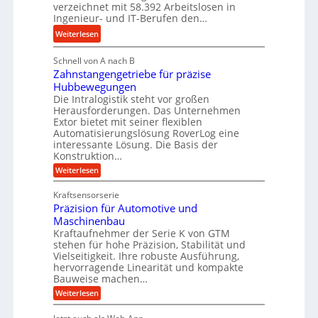
r
s
verzeichnet mit 58.392 Arbeitslosen in
l
a
t
Ingenieur- und IT-Berufen den…
e
u
e
:
b
Weiterlesen
l
i
M
i
i
g
Schnell von A nach B
e
g
k
e
Zahnstangengetriebe für präzise
h
e
i
r
Hubbewegungen
r
K
m
t
Die Intralogistik steht vor großen
A
u
Herausforderungen. Das Unternehmen
V
U
r
g
Extor bietet mit seiner flexiblen
e
m
b
e
Automatisierungslösung RoverLog eine
r
s
e
l
interessante Lösung. Die Basis der
g
a
Konstruktion…
i
g
l
t
t
e
:
Weiterlesen
e
z
Z
s
w
a
i
u
Kraftsensorserie
l
i
h
c
n
Präzision für Automotive und
o
n
n
h
d
s
Maschinenbau
s
d
t
A
Kraftaufnehmer der Serie K von GTM
e
e
a
stehen für hohe Präzision, Stabilität und
u
n
,
t
Vielseitigkeit. Ihre robuste Ausführung,
g
f
w
r
hervorragende Linearität und kompakte
e
t
e
i
Bauweise machen…
n
r
g
n
e
:
Weiterlesen
e
a
P
i
b
t
r
g
g
e