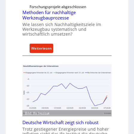
t
f
Forschungsprojekt abgeschlossen
e
ü
Methoden für nachhaltige
r
h
Werkzeugbauprozesse
r
Wie lassen sich Nachhaltigkeitsziele im
t
Werkzeugbau systematisch und
wirtschaftlich umsetzen?
A
n
k
:
Weiterlesen
a
M
u
e
f
t
v
h
o
o
n
d
I
e
n
n
d
f
u
ü
Bild: Ifo Institut
s
r
Deutsche Wirtschaft zeigt sich robust
t
n
r
Trotz gestiegener Energiepreise und hoher
a
Inflation sieht das Ifo Institut die deutsche