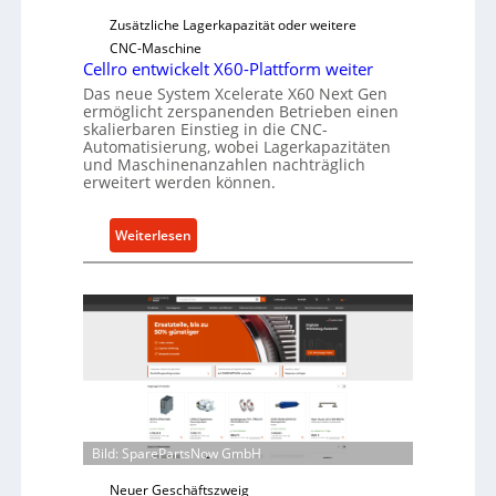
e
Zusätzliche Lagerkapazität oder weitere
r
CNC-Maschine
l
Cellro entwickelt X60-Plattform weiter
a
Das neue System Xcelerate X60 Next Gen
ermöglicht zerspanenden Betrieben einen
s
skalierbaren Einstieg in die CNC-
t
Automatisierung, wobei Lagerkapazitäten
s
und Maschinenanzahlen nachträglich
c
erweitert werden können.
h
u
:
Weiterlesen
t
C
z
e
f
l
ü
l
r
r
i
o
n
e
d
n
i
t
Bild: SparePartsNow GmbH
r
w
e
Neuer Geschäftszweig
i