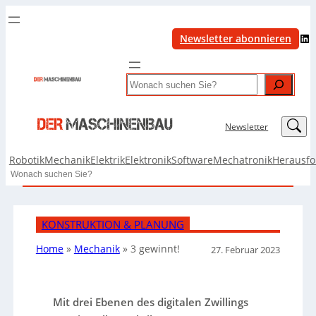
LinkedIn
Newsletter abonnieren
Search
LinkedIn
Newsletter
Robotik
Mechanik
Elektrik
Elektronik
Software
Mechatronik
Herausf
Search
KONSTRUKTION & PLANUNG
Home
»
Mechanik
»
3 gewinnt!
27. Februar 2023
Mit drei Ebenen des digitalen Zwillings