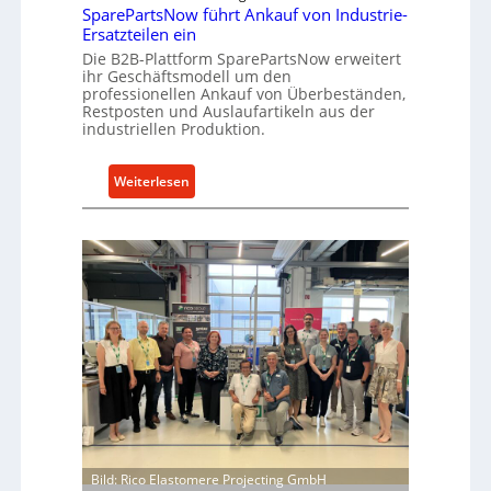
k
SparePartsNow führt Ankauf von Industrie-
c
t
Ersatzteilen ein
k
e
Die B2B-Plattform SparePartsNow erweitert
e
ihr Geschäftsmodell um den
A
l
professionellen Ankauf von Überbeständen,
n
t
Restposten und Auslaufartikeln aus der
t
industriellen Produktion.
X
r
6
i
0
:
Weiterlesen
e
-
S
b
P
p
e
l
a
a
r
t
e
t
P
f
a
o
r
r
t
m
s
w
N
e
o
i
w
Bild: Rico Elastomere Projecting GmbH