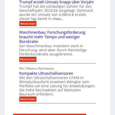
f
Trumpf erzielt Umsatz knapp über Vorjahr
b
t
n
a
u
Trumpf hat die vorläufigen Zahlen für das
f
u
n
ü
Geschäftsjahr 2025/26 vorgelegt. Demnach
g
h
wurde ein Umsatz von 4,3Mrd.€ erzielt,
s
r
dieser lag damit in etwa…
f
u
:
r
Weiterlesen
n
T
e
g
r
i
e
Maschinenbau: Forschungsförderung
u
e
n
braucht mehr Tempo und weniger
m
s
B
Bürokratie
p
H
S
f
y
Der Maschinenbau investiert stark in
C
e
b
L
Forschung, wird aber durch kleinteilige
r
r
w
Förderbürokratie ausgebremst.
z
i
e
:
Weiterlesen
i
d
i
M
e
-
t
a
l
K
e
Mit 3 Metern Reichweite
s
t
u
r
Kompakte Ultraschallsensoren
c
U
g
e
h
Mit den Ultraschallsensoren U1KM in
m
e
n
i
s
l
Miniaturbauform erweitert Wenglor sein
t
n
a
l
Portfolio um eine Lösung für Anwendungen,
w
e
t
a
i
die hohe Reichweiten auf kleinstem
n
z
g
c
Bauraum erfordern.
b
k
e
k
a
:
n
r
Weiterlesen
e
u
K
a
l
:
o
p
t
F
m
p
o
p
ü