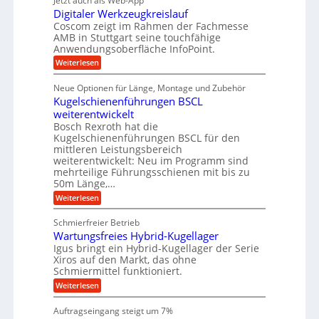
Jetzt auch als Web-App
r
ä
s
i
e
f
Digitaler Werkzeugkreislauf
z
e
e
i
Coscom zeigt im Rahmen der Fachmesse
r
ü
b
s
i
AMB in Stuttgart seine touchfähige
S
r
e
i
Anwendungsoberfläche InfoPoint.
n
f
t
r
o
ü
:
g
Weiterlesen
n
e
a
r
D
f
a
l
u
p
i
ü
Neue Optionen für Länge, Montage und Zubehör
n
r
g
l
e
r
ä
Kugelschienenführungen BSCL
i
g
A
e
U
z
t
weiterentwickelt
u
i
n
m
a
t
Bosch Rexroth hat die
s
l
o
g
Kugelschienenführungen BSCL für den
e
e
m
e
mittleren Leistungsbereich
H
r
o
weiterentwickelt: Neu im Programm sind
u
b
W
t
b
mehrteilige Führungsschienen mit bis zu
e
i
u
b
r
50m Länge,…
v
n
e
k
e
:
Weiterlesen
w
z
g
u
K
e
e
n
e
u
g
u
Schmierfreier Betrieb
d
g
n
u
g
M
Wartungsfreies Hybrid-Kugellager
e
n
k
a
l
Igus bringt ein Hybrid-Kugellager der Serie
g
r
s
s
Xiros auf den Markt, das ohne
e
e
c
c
n
Schmiermittel funktioniert.
i
h
h
s
i
:
Weiterlesen
i
l
n
W
e
a
e
a
n
Auftragseingang steigt um 7%
u
n
r
e