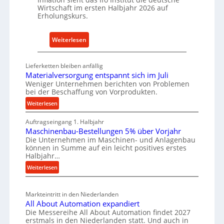
i
c
Wirtschaft im ersten Halbjahr 2026 auf
e
h
Erholungskurs.
-
h
E
a
:
Weiterlesen
r
l
D
s
t
e
a
Lieferketten bleiben anfällig
i
u
Materialversorgung entspannt sich im Juli
t
g
t
Weniger Unternehmen berichten von Problemen
z
e
bei der Beschaffung von Vorprodukten.
s
t
W
c
:
Weiterlesen
e
e
M
h
i
r
Auftragseingang 1. Halbjahr
a
e
l
k
Maschinenbau-Bestellungen 5% über Vorjahr
t
W
e
Die Unternehmen im Maschinen- und Anlagenbau
z
e
i
können in Summe auf ein leicht positives erstes
n
e
r
r
Halbjahr…
e
i
u
t
:
Weiterlesen
i
a
g
s
M
l
n
b
a
c
v
a
Markteintritt in den Niederlanden
s
h
e
u
All About Automation expandiert
c
a
r
Die Messereihe All About Automation findet 2027
p
h
s
f
erstmals in den Niederlanden statt. Und auch in
r
i