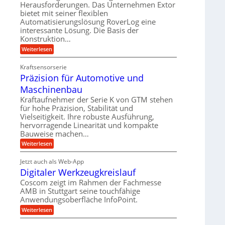
r
m
Herausforderungen. Das Unternehmen Extor
l
l
b
bietet mit seiner flexiblen
s
e
g
Automatisierungslösung RoverLog eine
e
a
i
e
interessante Lösung. Die Basis der
i
t
c
w
Konstruktion…
t
z
h
i
:
Weiterlesen
s
u
Z
n
l
n
a
d
Kraftsensorserie
o
h
d
Präzision für Automotive und
e
n
s
A
s
t
Maschinenbau
e
u
t
r
,
a
Kraftaufnehmer der Serie K von GTM stehen
f
i
n
w
für hohe Präzision, Stabilität und
t
g
e
Vielseitigkeit. Ihre robuste Ausführung,
e
r
e
b
hervorragende Linearität und kompakte
n
n
a
Bauweise machen…
e
g
i
g
e
f
:
Weiterlesen
g
s
t
P
ü
r
e
e
r
i
Jetzt auch als Web-App
r
r
ä
i
e
Digitaler Werkzeugkreislauf
r
z
S
n
b
i
a
Coscom zeigt im Rahmen der Fachmesse
e
t
g
s
f
AMB in Stuttgart seine touchfähige
u
i
e
a
ü
Anwendungsoberfläche InfoPoint.
o
e
l
r
n
n
:
U
Weiterlesen
p
l
g
f
D
r
m
ü
e
i
ä