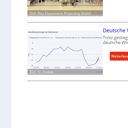
Bild: Rico Elastomere Projecting GmbH
Deutsche W
Trotz gestieg
deutsche Wir
Weiterles
Bild: Ifo Institut