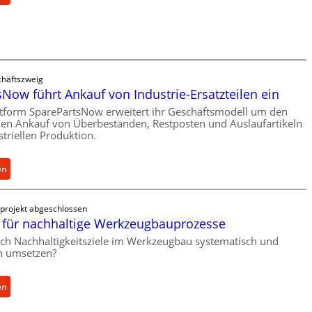
r
C
l
e
a
l
s
l
t
r
häftszweig
s
o
Now führt Ankauf von Industrie-Ersatzteilen ein
c
e
h
ttform SparePartsNow erweitert ihr Geschäftsmodell um den
n
len Ankauf von Überbeständen, Restposten und Auslaufartikeln
u
t
striellen Produktion.
t
w
z
i
f
:
en
c
ü
S
k
r
p
e
projekt abgeschlossen
i
a
l
für nachhaltige Werkzeugbauprozesse
n
r
t
ich Nachhaltigkeitsziele im Werkzeugbau systematisch und
d
e
X
ch umsetzen?
i
P
6
r
a
0
e
r
:
-
en
k
t
M
P