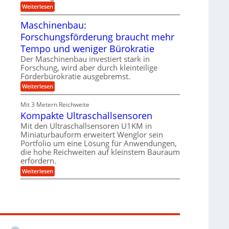
e
i
:
Weiterlesen
n
e
T
B
s
r
Maschinenbau:
S
H
u
C
y
Forschungsförderung braucht mehr
m
L
b
p
w
Tempo und weniger Bürokratie
r
f
e
i
e
Der Maschinenbau investiert stark in
i
d
r
t
Forschung, wird aber durch kleinteilige
-
z
e
Förderbürokratie ausgebremst.
K
i
r
u
e
:
Weiterlesen
e
g
l
M
n
e
t
a
t
Mit 3 Metern Reichweite
l
U
s
w
l
m
Kompakte Ultraschallsensoren
c
i
a
s
h
c
Mit den Ultraschallsensoren U1KM in
g
a
i
k
e
Miniaturbauform erweitert Wenglor sein
t
n
e
r
z
Portfolio um eine Lösung für Anwendungen,
e
l
k
n
die hohe Reichweiten auf kleinstem Bauraum
t
n
b
erfordern.
a
a
:
p
Weiterlesen
u
K
p
:
o
ü
F
m
b
o
p
e
r
a
r
s
k
V
c
t
o
h
e
r
u