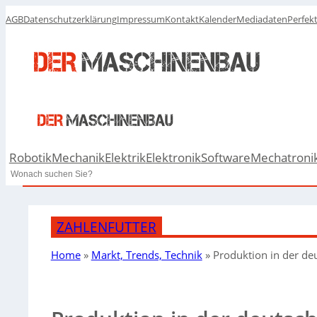
AGB
Datenschutzerklärung
Impressum
Kontakt
Kalender
Mediadaten
Perfek
Robotik
Mechanik
Elektrik
Elektronik
Software
Mechatroni
Search
ZAHLENFUTTER
Home
»
Markt, Trends, Technik
»
Produktion in der deu