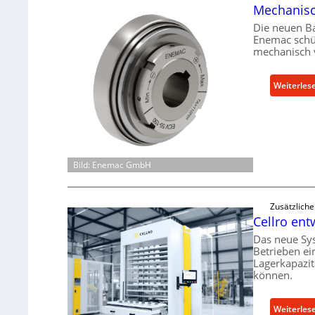
Mechanisch
Die neuen B
Enemac schüt
mechanisch 
Weiterles
Bild: Enemac GmbH
Zusätzlich
Cellro ent
Das neue Sy
Betrieben ei
Lagerkapazit
können.
Weiterles