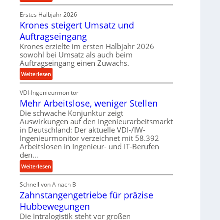
e
P
r
t
Erstes Halbjahr 2026
r
o
r
Krones steigert Umsatz und
ä
z
i
z
Auftragseingang
e
e
i
s
Krones erzielte im ersten Halbjahr 2026
b
s
s
sowohl bei Umsatz als auch beim
u
e
Auftragseingang einen Zuwachs.
n
u
:
Weiterlesen
d
n
K
H
d
VDI-Ingenieurmonitor
r
y
l
Mehr Arbeitslose, weniger Stellen
o
d
a
n
Die schwache Konjunktur zeigt
r
n
Auswirkungen auf den Ingenieurarbeitsmarkt
e
a
g
in Deutschland: Der aktuelle VDI-/IW-
s
u
l
Ingenieurmonitor verzeichnet mit 58.392
s
l
e
Arbeitslosen in Ingenieur- und IT-Berufen
t
i
den…
b
e
k
i
:
Weiterlesen
i
i
g
M
g
m
e
Schnell von A nach B
e
e
V
K
Zahnstangengetriebe für präzise
h
r
e
u
r
t
Hubbewegungen
r
g
A
U
Die Intralogistik steht vor großen
g
e