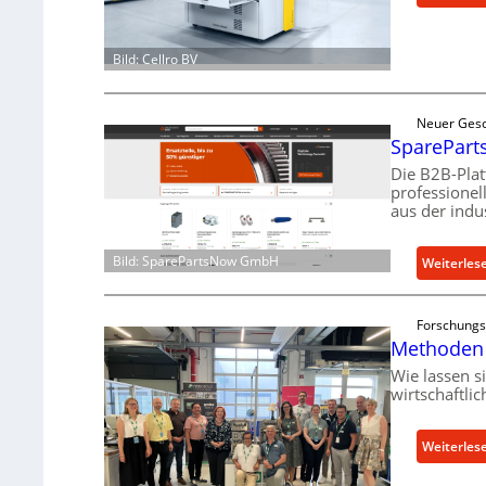
Bild: Cellro BV
Neuer Gesc
SpareParts
Die B2B-Pla
professionel
aus der indu
Bild: SparePartsNow GmbH
Weiterles
Forschungs
Methoden 
Wie lassen s
wirtschaftli
Weiterles