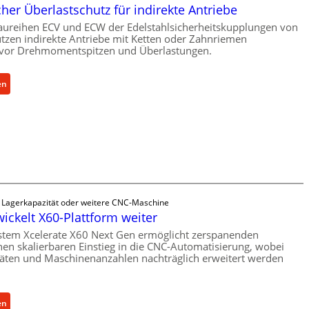
er Überlastschutz für indirekte Antriebe
aureihen ECV und ECW der Edelstahlsicherheitskupplungen von
zen indirekte Antriebe mit Ketten oder Zahnriemen
vor Drehmomentspitzen und Überlastungen.
:
en
M
e
c
h
a
n
i
s
e Lagerkapazität oder weitere CNC-Maschine
c
wickelt X60-Plattform weiter
h
stem Xcelerate X60 Next Gen ermöglicht zerspanenden
e
nen skalierbaren Einstieg in die CNC-Automatisierung, wobei
r
äten und Maschinenanzahlen nachträglich erweitert werden
Ü
b
e
:
en