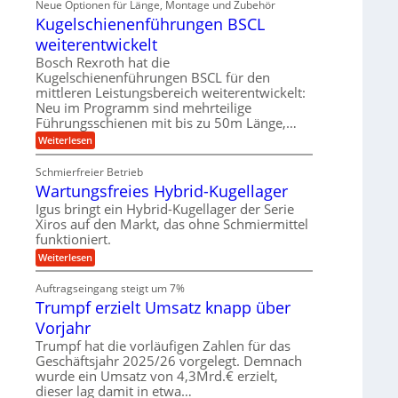
Neue Optionen für Länge, Montage und Zubehör
r
g
g
n
z
A
Kugelschienenführungen BSCL
i
e
i
u
t
s
b
weiterentwickelt
t
a
e
o
u
l
Bosch Rexroth hat die
H
m
e
n
u
Kugelschienenführungen BSCL für den
o
r
b
mittleren Leistungsbereich weiterentwickelt:
g
t
W
b
i
Neu im Programm sind mehrteilige
e
e
e
v
Führungsschienen mit bis zu 50m Länge,…
r
w
n
e
k
e
:
Weiterlesen
u
z
g
K
n
e
u
u
d
u
Schmierfreier Betrieb
n
g
M
g
g
Wartungsfreies Hybrid-Kugellager
e
a
k
e
l
s
Igus bringt ein Hybrid-Kugellager der Serie
r
n
s
c
e
Xiros auf den Markt, das ohne Schmiermittel
c
h
i
funktioniert.
h
i
s
i
n
:
Weiterlesen
l
e
e
W
a
n
n
a
u
Auftragseingang steigt um 7%
e
b
r
f
n
a
Trumpf erzielt Umsatz knapp über
t
f
u
u
Vorjahr
ü
n
h
g
Trumpf hat die vorläufigen Zahlen für das
r
s
Geschäftsjahr 2025/26 vorgelegt. Demnach
u
f
wurde ein Umsatz von 4,3Mrd.€ erzielt,
n
r
g
dieser lag damit in etwa…
e