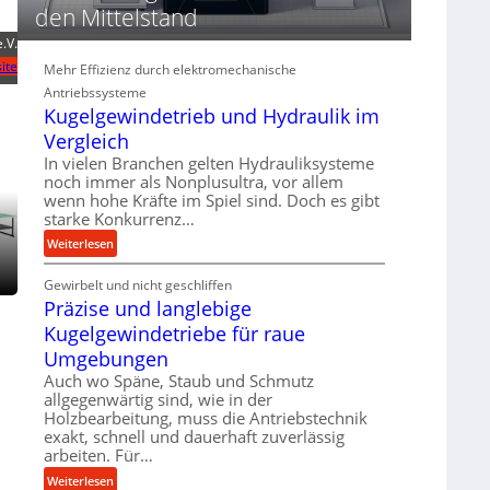
d
den Mittelstand
i
e.V.
e
ite
P
Mehr Effizienz durch elektromechanische
e
Antriebssysteme
r
Kugelgewindetrieb und Hydraulik im
f
Vergleich
o
In vielen Branchen gelten Hydrauliksysteme
r
noch immer als Nonplusultra, vor allem
m
wenn hohe Kräfte im Spiel sind. Doch es gibt
a
starke Konkurrenz…
n
:
Weiterlesen
c
K
e
Gewirbelt und nicht geschliffen
u
b
Präzise und langlebige
g
e
e
Kugelgewindetriebe für raue
i
l
Umgebungen
m
g
Auch wo Späne, Staub und Schmutz
D
e
allgegenwärtig sind, wie in der
r
w
Holzbearbeitung, muss die Antriebstechnik
ü
i
exakt, schnell und dauerhaft zuverlässig
c
n
arbeiten. Für…
k
d
:
Weiterlesen
p