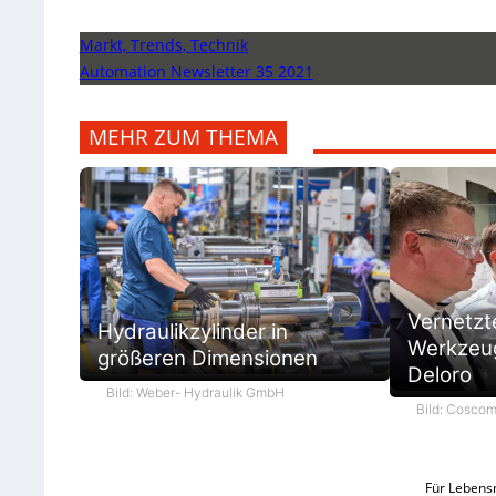
Markt, Trends, Technik
Automation Newsletter 35 2021
MEHR ZUM THEMA
Vernetzt
Hydraulikzylinder in
Werkzeug
größeren Dimensionen
Deloro
Bild: Weber- Hydraulik GmbH
Bild: Cosco
Für Lebensm