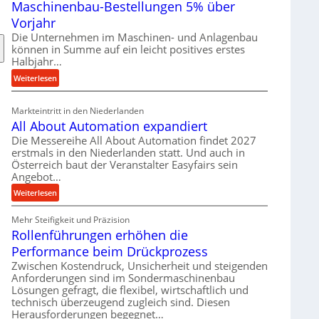
Maschinenbau-Bestellungen 5% über
t
e
Vorjahr
r
Die Unternehmen im Maschinen- und Anlagenbau
i
können in Summe auf ein leicht positives erstes
a
Halbjahr…
l
:
Weiterlesen
v
M
e
a
Markteintritt in den Niederlanden
r
s
All About Automation expandiert
s
c
Die Messereihe All About Automation findet 2027
o
h
erstmals in den Niederlanden statt. Und auch in
r
i
Österreich baut der Veranstalter Easyfairs sein
g
n
Angebot…
u
e
:
Weiterlesen
n
n
A
g
b
Mehr Steifigkeit und Präzision
l
e
a
Rollenführungen erhöhen die
l
n
u
A
t
Performance beim Drückprozess
-
b
s
Zwischen Kostendruck, Unsicherheit und steigenden
B
o
p
Anforderungen sind im Sondermaschinenbau
e
u
Lösungen gefragt, die flexibel, wirtschaftlich und
a
s
technisch überzeugend zugleich sind. Diesen
t
n
t
Herausforderungen begegnet…
A
n