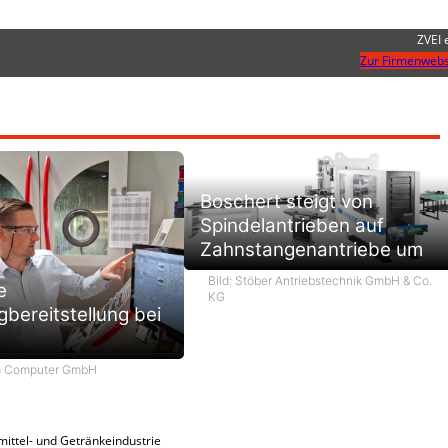
ZVEI 
Zur Firmenwebs
Boschert steigt von
Spindelantrieben auf
Zahnstangenantriebe um
Bild: Stöber Antriebstechnik GmbH & Co.
e
KG
bereitstellung bei
m Computer GmbH
ittel- und Getränkeindustrie