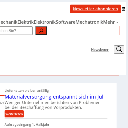
LinkedIn
Newsletter abonnieren
echanik
Elektrik
Elektronik
Software
Mechatronik
Mehr
LinkedIn
Newsletter
Lieferketten bleiben anfällig
Materialversorgung entspannt sich im Juli
Weniger Unternehmen berichten von Problemen
021
bei der Beschaffung von Vorprodukten.
:
Weiterlesen
M
Auftragseingang 1. Halbjahr
a