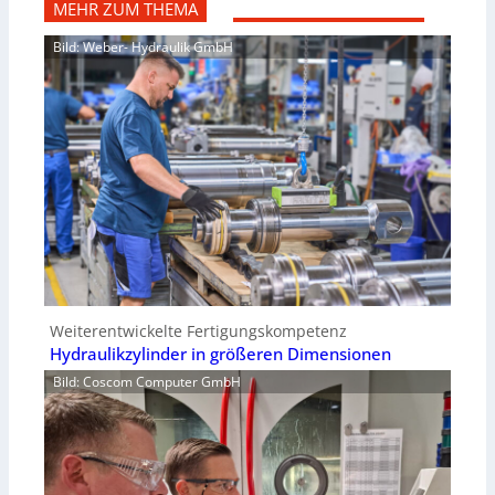
MEHR ZUM THEMA
Bild: Weber- Hydraulik GmbH
Weiterentwickelte Fertigungskompetenz
Hydraulikzylinder in größeren Dimensionen
Bild: Coscom Computer GmbH