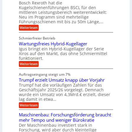
a
t
ä
n
Bosch Rexroth hat die
u
e
l
o
z
Kugelschienenführungen BSCL für den
g
e
e
m
i
n
mittleren Leistungsbereich weiterentwickelt:
r
o
s
U
Neu im Programm sind mehrteilige
W
t
e
m
Führungsschienen mit bis zu 50m Länge,…
e
i
H
r
g
v
u
:
Weiterlesen
k
e
b
K
e
z
u
b
u
b
Schmierfreier Betrieb
e
n
e
g
u
u
d
Wartungsfreies Hybrid-Kugellager
w
e
g
M
e
l
Igus bringt ein Hybrid-Kugellager der Serie
n
k
a
g
s
Xiros auf den Markt, das ohne Schmiermittel
g
r
s
u
c
funktioniert.
e
c
e
n
h
i
h
:
g
Weiterlesen
i
n
s
i
W
e
e
l
n
a
n
n
Auftragseingang steigt um 7%
a
e
r
e
u
Trumpf erzielt Umsatz knapp über Vorjahr
n
t
n
f
b
u
Trumpf hat die vorläufigen Zahlen für das
f
a
n
ü
Geschäftsjahr 2025/26 vorgelegt. Demnach
u
g
h
wurde ein Umsatz von 4,3Mrd.€ erzielt, dieser
s
r
lag damit in etwa…
f
u
:
r
Weiterlesen
n
T
e
g
r
i
e
Maschinenbau: Forschungsförderung braucht
u
e
n
mehr Tempo und weniger Bürokratie
m
s
B
Der Maschinenbau investiert stark in
p
H
S
Forschung, wird aber durch kleinteilige
f
y
C