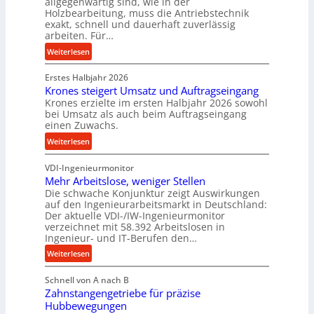
allgegenwärtig sind, wie in der
g
Holzbearbeitung, muss die Antriebstechnik
D
e
exakt, schnell und dauerhaft zuverlässig
r
w
arbeiten. Für…
ü
i
:
Weiterlesen
c
n
P
k
d
Erstes Halbjahr 2026
r
p
e
Krones steigert Umsatz und Auftragseingang
ä
r
t
Krones erzielte im ersten Halbjahr 2026 sowohl
z
o
r
bei Umsatz als auch beim Auftragseingang
i
z
einen Zuwachs.
i
s
e
e
:
Weiterlesen
e
s
b
K
u
s
u
VDI-Ingenieurmonitor
r
n
n
Mehr Arbeitslose, weniger Stellen
o
d
Die schwache Konjunktur zeigt Auswirkungen
d
n
l
auf den Ingenieurarbeitsmarkt in Deutschland:
H
e
a
Der aktuelle VDI-/IW-Ingenieurmonitor
y
s
n
verzeichnet mit 58.392 Arbeitslosen in
d
s
Ingenieur- und IT-Berufen den…
g
r
t
l
:
Weiterlesen
a
e
e
M
u
i
b
Schnell von A nach B
e
l
g
i
Zahnstangengetriebe für präzise
h
i
e
g
Hubbewegungen
r
k
r