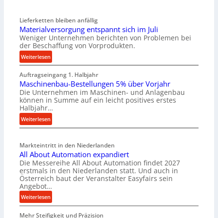
Lieferketten bleiben anfällig
Materialversorgung entspannt sich im Juli
Weniger Unternehmen berichten von Problemen bei
der Beschaffung von Vorprodukten.
:
Weiterlesen
M
Auftragseingang 1. Halbjahr
a
Maschinenbau-Bestellungen 5% über Vorjahr
t
Die Unternehmen im Maschinen- und Anlagenbau
e
können in Summe auf ein leicht positives erstes
r
Halbjahr…
i
:
Weiterlesen
a
M
l
a
v
Markteintritt in den Niederlanden
s
e
All About Automation expandiert
c
r
Die Messereihe All About Automation findet 2027
h
s
erstmals in den Niederlanden statt. Und auch in
i
o
Österreich baut der Veranstalter Easyfairs sein
n
Angebot…
r
e
g
:
Weiterlesen
n
u
A
b
n
Mehr Steifigkeit und Präzision
l