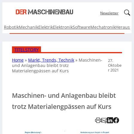
Linked
Newsletter
Robotik
Mechanik
Elektrik
Elektronik
Software
Mechatronik
Herausf
TITELSTORY
Home
»
Markt, Trends, Technik
»
Maschinen-
27.
Oktobe
und Anlagenbau bleibt trotz
r 2021
Materialengpässen auf Kurs
Maschinen- und Anlagenbau bleibt
trotz Materialengpässen auf Kurs