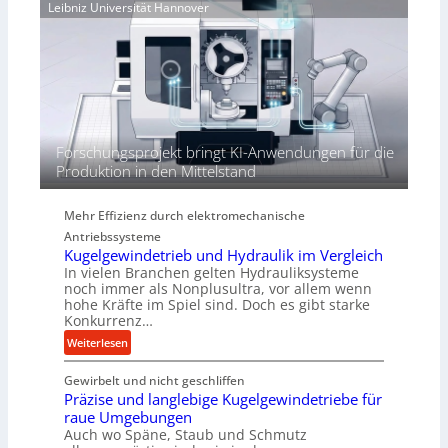
e
Leibniz Universität Hannover
r
j
r
h
a
t
ö
h
h
r
e
n
d
i
Forschungsprojekt bringt KI-Anwendungen für die
e
Produktion in den Mittelstand
P
e
Mehr Effizienz durch elektromechanische
r
Antriebssysteme
f
Kugelgewindetrieb und Hydraulik im Vergleich
o
In vielen Branchen gelten Hydrauliksysteme
r
noch immer als Nonplusultra, vor allem wenn
m
hohe Kräfte im Spiel sind. Doch es gibt starke
a
Konkurrenz…
n
:
Weiterlesen
c
K
e
Gewirbelt und nicht geschliffen
u
b
Präzise und langlebige Kugelgewindetriebe für
g
e
raue Umgebungen
e
i
Auch wo Späne, Staub und Schmutz
l
m