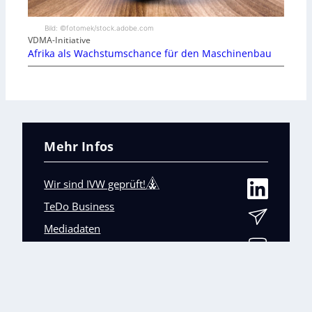
Bild: ©fotomek/stock.adobe.com
VDMA-Initiative
Afrika als Wachstumschance für den Maschinenbau
Mehr Infos
Wir sind IVW geprüft!
TeDo Business
Mediadaten
Abo-Service