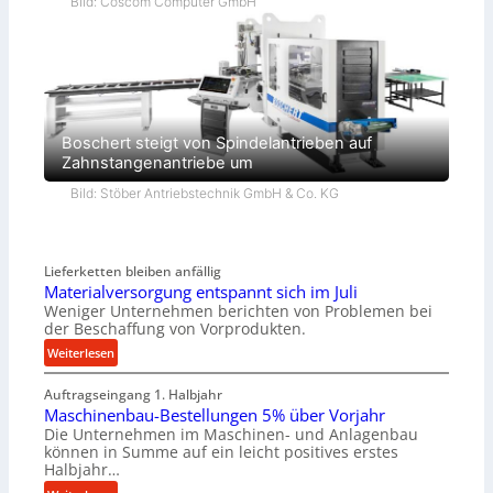
Bild: Coscom Computer GmbH
Boschert steigt von Spindelantrieben auf
Zahnstangenantriebe um
Bild: Stöber Antriebstechnik GmbH & Co. KG
Lieferketten bleiben anfällig
Materialversorgung entspannt sich im Juli
Weniger Unternehmen berichten von Problemen bei
der Beschaffung von Vorprodukten.
:
Weiterlesen
M
Auftragseingang 1. Halbjahr
a
Maschinenbau-Bestellungen 5% über Vorjahr
t
Die Unternehmen im Maschinen- und Anlagenbau
e
können in Summe auf ein leicht positives erstes
r
Halbjahr…
i