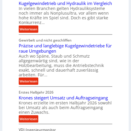
Kugelgewindetrieb und Hydraulik im Vergleich
o
In vielen Branchen gelten Hydrauliksysteme
r
noch immer als Nonplusultra, vor allem wenn
m
hohe Kräfte im Spiel sind. Doch es gibt starke
a
Konkurrenz…
n
:
Weiterlesen
c
K
e
Gewirbelt und nicht geschliffen
u
b
Präzise und langlebige Kugelgewindetriebe für
g
e
raue Umgebungen
e
i
Auch wo Späne, Staub und Schmutz
l
m
allgegenwärtig sind, wie in der
g
Holzbearbeitung, muss die Antriebstechnik
D
e
exakt, schnell und dauerhaft zuverlässig
r
w
arbeiten. Für…
ü
i
:
Weiterlesen
c
n
P
k
d
Erstes Halbjahr 2026
r
p
e
Krones steigert Umsatz und Auftragseingang
ä
r
t
Krones erzielte im ersten Halbjahr 2026 sowohl
z
o
r
bei Umsatz als auch beim Auftragseingang
i
z
einen Zuwachs.
i
s
e
e
:
Weiterlesen
e
s
b
K
u
s
u
VDI-Ingenieurmonitor
r
n