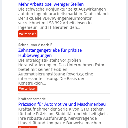
n
Mehr Arbeitslose, weniger Stellen
o
d
Die schwache Konjunktur zeigt Auswirkungen
d
n
l
auf den Ingenieurarbeitsmarkt in Deutschland:
H
e
a
Der aktuelle VDI-/IW-Ingenieurmonitor
y
s
n
verzeichnet mit 58.392 Arbeitslosen in
d
s
Ingenieur- und IT-Berufen den…
g
r
t
l
:
Weiterlesen
a
e
e
M
u
i
b
Schnell von A nach B
e
l
g
i
Zahnstangengetriebe für präzise
h
i
e
g
Hubbewegungen
r
k
r
Die Intralogistik steht vor großen
e
A
i
t
Herausforderungen. Das Unternehmen Extor
K
r
m
bietet mit seiner flexiblen
U
u
b
Automatisierungslösung RoverLog eine
V
m
g
e
interessante Lösung. Die Basis der
e
s
e
Konstruktion…
i
r
a
l
t
:
Weiterlesen
g
t
g
Z
s
l
a
z
e
Kraftsensorserie
l
h
e
u
w
Präzision für Automotive und Maschinenbau
o
n
i
n
s
Kraftaufnehmer der Serie K von GTM stehen
i
s
c
t
d
für hohe Präzision, Stabilität und Vielseitigkeit.
n
e
a
h
Ihre robuste Ausführung, hervorragende
A
d
n
,
Linearität und kompakte Bauweise machen…
u
g
e
w