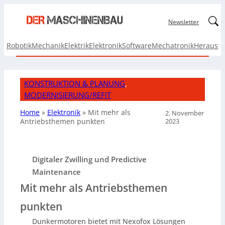
Linked
Newsletter
Robotik
Mechanik
Elektrik
Elektronik
Software
Mechatronik
Herausf
KONSTRUKTION & PLANUNG
, 
MODERNISIERUNG/REFIT
Home
»
Elektronik
»
Mit mehr als
2. November
2023
Antriebsthemen punkten
Digitaler Zwilling und Predictive
Maintenance
Mit mehr als Antriebsthemen
punkten
Dunkermotoren bietet mit Nexofox Lösungen