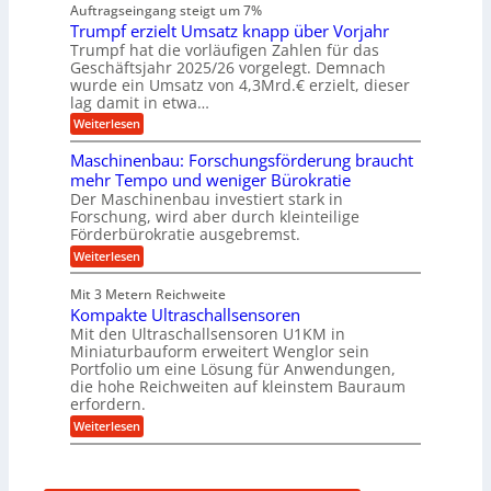
n
a
n
n
Auftragseingang steigt um 7%
a
e
r
e
u
Trumpf erzielt Umsatz knapp über Vorjahr
n
t
n
f
b
u
Trumpf hat die vorläufigen Zahlen für das
f
a
n
ü
Geschäftsjahr 2025/26 vorgelegt. Demnach
u
g
h
wurde ein Umsatz von 4,3Mrd.€ erzielt, dieser
s
r
lag damit in etwa…
f
u
:
r
Weiterlesen
n
T
e
g
r
i
e
Maschinenbau: Forschungsförderung braucht
u
e
n
mehr Tempo und weniger Bürokratie
m
s
B
Der Maschinenbau investiert stark in
p
H
S
Forschung, wird aber durch kleinteilige
f
y
C
e
b
Förderbürokratie ausgebremst.
L
r
r
w
:
Weiterlesen
z
i
e
M
i
d
i
a
e
-
Mit 3 Metern Reichweite
t
s
l
K
e
Kompakte Ultraschallsensoren
c
t
u
r
h
Mit den Ultraschallsensoren U1KM in
U
g
e
i
Miniaturbauform erweitert Wenglor sein
m
e
n
n
Portfolio um eine Lösung für Anwendungen,
s
l
t
e
a
l
die hohe Reichweiten auf kleinstem Bauraum
w
n
t
a
erfordern.
i
b
z
g
c
a
:
Weiterlesen
k
e
k
u
K
n
r
e
:
o
a
l
F
m
p
t
o
p
p