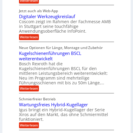
:
e
Weiterlesen
f
t
e
P
n
t
r
r
g
n
Jetzt auch als Web-App
r
ä
e
i
i
Digitaler Werkzeugkreislauf
z
t
a
e
g
i
r
Coscom zeigt im Rahmen der Fachmesse AMB
g
b
s
i
in Stuttgart seine touchfähige
e
s
i
e
e
Anwendungsoberfläche InfoPoint.
r
o
b
e
f
:
Weiterlesen
S
n
e
i
D
f
ü
f
t
i
ü
ü
n
Neue Optionen für Länge, Montage und Zubehör
r
e
g
r
r
g
Kugelschienenführungen BSCL
r
i
A
l
p
a
t
weiterentwickelt
u
r
a
l
a
t
ä
n
Bosch Rexroth hat die
u
e
l
o
z
Kugelschienenführungen BSCL für den
g
e
e
m
i
n
mittleren Leistungsbereich weiterentwickelt:
r
o
s
U
Neu im Programm sind mehrteilige
W
t
e
m
Führungsschienen mit bis zu 50m Länge,…
e
i
H
r
g
v
u
:
Weiterlesen
k
e
b
K
e
z
u
b
u
b
Schmierfreier Betrieb
e
n
e
g
u
u
d
Wartungsfreies Hybrid-Kugellager
w
e
g
M
e
l
Igus bringt ein Hybrid-Kugellager der Serie
n
k
a
g
s
Xiros auf den Markt, das ohne Schmiermittel
g
r
s
u
c
funktioniert.
e
c
e
n
h
i
h
:
g
Weiterlesen
i
n
s
i
W
e
e
l