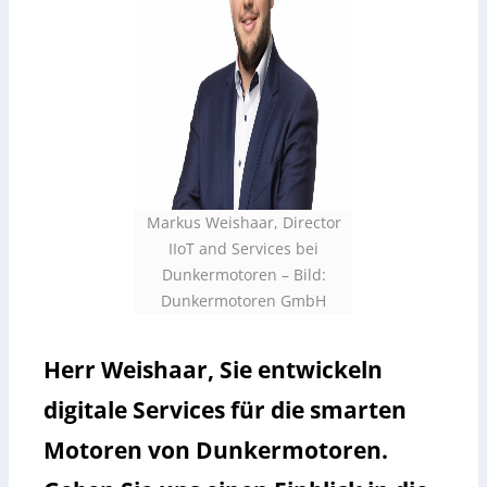
Markus Weishaar, Director
IIoT and Services bei
Dunkermotoren
–
Bild:
Dunkermotoren GmbH
Herr Weishaar, Sie entwickeln
digitale Services für die smarten
Motoren von Dunkermotoren.