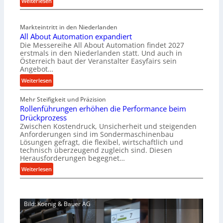
:
Weiterlesen
a
M
l
a
v
Markteintritt in den Niederlanden
s
e
All About Automation expandiert
c
r
Die Messereihe All About Automation findet 2027
h
s
erstmals in den Niederlanden statt. Und auch in
i
o
Österreich baut der Veranstalter Easyfairs sein
n
Angebot…
r
e
g
:
Weiterlesen
n
u
A
b
n
Mehr Steifigkeit und Präzision
l
a
g
Rollenführungen erhöhen die Performance beim
l
u
e
Drückprozess
A
-
Zwischen Kostendruck, Unsicherheit und steigenden
n
b
B
Anforderungen sind im Sondermaschinenbau
t
o
Lösungen gefragt, die flexibel, wirtschaftlich und
e
s
u
technisch überzeugend zugleich sind. Diesen
s
p
t
Herausforderungen begegnet…
t
a
A
:
Weiterlesen
e
n
u
R
l
n
t
o
l
t
o
l
u
s
m
Bild: Koenig & Bauer AG
l
n
i
a
e
g
c
t