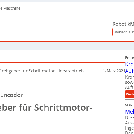
te Maschine
Robotik
M
Search
Erst
Kro
Auf
Drehgeber für Schrittmotor-Linearantrieb
1. März 2024
Kron
sowo
Auft
 Encoder
Weit
ber für Schrittmotor-
VDI-
Meh
Die 
Aus
Inge
Der 