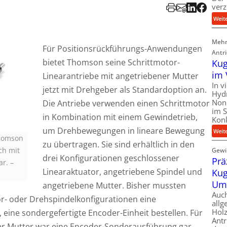
verz
Weit
Mehr
Für Positionsrückführungs-Anwendungen
Antr
bietet Thomson seine Schrittmotor-
Kug
im 
Linearantriebe mit angetriebener Mutter
In v
jetzt mit Drehgeber als Standardoption an.
Hyd
Nonp
Die Antriebe verwenden einen Schrittmotor
im S
in Kombination mit einem Gewindetrieb,
Kon
um Drehbewegungen in lineare Bewegung
Weit
Thomson
zu übertragen. Sie sind erhältlich in den
ch mit
Gewir
drei Konfigurationen geschlossener
Prä
ar.
–
Linearaktuator, angetriebene Spindel und
Kug
Um
angetriebene Mutter. Bisher mussten
Auc
tor- oder Drehspindelkonfigurationen eine
allg
Holz
eine sondergefertigte Encoder-Einheit bestellen. Für
Antr
ner Mutter war eine Encoder-Sonderausführung gar