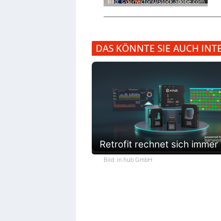
Bild: ©donvictori0/stock.adobe.com
DAS KÖNNTE SIE AUCH INT
Retrofit rechnet sich immer
Bild: in.hub GmbH