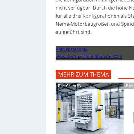
nicht verfügbar. Durch die hohe N
für alle drei Konfigurationen als S
Nema-Motorbaugrößen und Spindel
aufgeführt sind.
Antriebstechnik
www.der-maschinenbau.de 2024
MEHR ZUM THEMA
Bild: Cellro BV
Bild