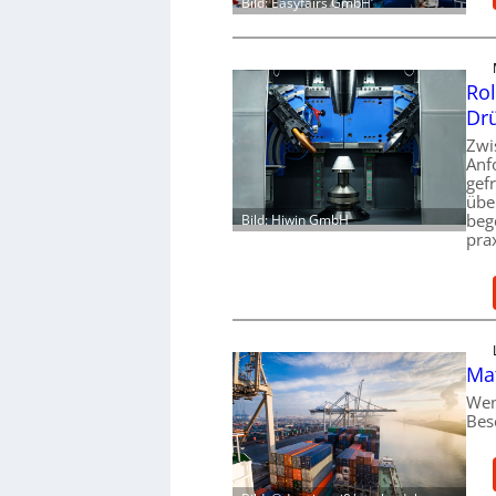
Bild: Easyfairs GmbH
Ro
Dr
Zwi
Anf
gefr
übe
beg
Bild: Hiwin GmbH
pra
Mat
Wen
Bes