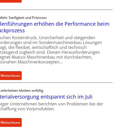
g
A
r
s
l
R
p
l
a
Mehr Steifigkeit und Präzision
r
A
p
llenführungen erhöhen die Performance beim
o
b
i
ückprozess
j
o
d
e
schen Kostendruck, Unsicherheit und steigenden
u
a
orderungen sind im Sondermaschinenbau Lösungen
k
t
-
agt, die flexibel, wirtschaftlich und technisch
t
rzeugend zugleich sind. Diesen Herausforderungen
A
M
b
egnet Abacus Maschinenbau mit durchdachten,
u
a
r
xisnahen Maschinenkonzepten…
t
s
i
o
c
n
:
Weiterlesen
m
h
g
R
a
i
t
o
t
n
K
Lieferketten bleiben anfällig
l
i
e
erialversorgung entspannt sich im Juli
I
l
o
n
-
iger Unternehmen berichten von Problemen bei der
e
n
v
chaffung von Vorprodukten.
A
n
e
o
n
f
x
n
w
:
Weiterlesen
ü
p
K
e