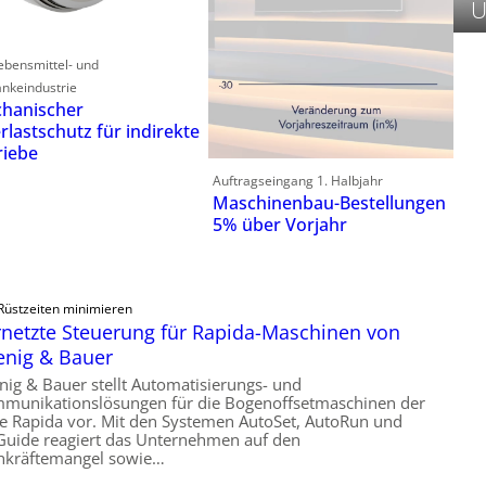
U
ebensmittel- und
nkeindustrie
hanischer
rlastschutz für indirekte
riebe
Auftragseingang 1. Halbjahr
Maschinenbau-Bestellungen
5% über Vorjahr
Rüstzeiten minimieren
netzte Steuerung für Rapida-Maschinen von
enig & Bauer
nig & Bauer stellt Automatisierungs- und
munikationslösungen für die Bogenoffsetmaschinen der
ie Rapida vor. Mit den Systemen AutoSet, AutoRun und
Guide reagiert das Unternehmen auf den
hkräftemangel sowie…