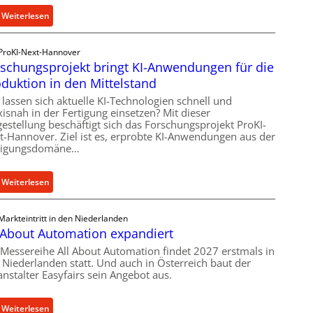
:
Weiterlesen
V
e
ProKI-Next-Hannover
r
schungsprojekt bringt KI-Anwendungen für die
n
duktion in den Mittelstand
e
 lassen sich aktuelle KI-Technologien schnell und
t
xisnah in der Fertigung einsetzen? Mit dieser
z
gestellung beschäftigt sich das Forschungsprojekt ProKI-
t
t-Hannover. Ziel ist es, erprobte KI-Anwendungen aus der
tigungsdomäne…
e
S
t
:
Weiterlesen
e
F
u
o
Markteintritt in den Niederlanden
e
r
 About Automation expandiert
r
s
 Messereihe All About Automation findet 2027 erstmals in
u
c
 Niederlanden statt. Und auch in Österreich baut der
n
h
anstalter Easyfairs sein Angebot aus.
g
u
f
n
:
Weiterlesen
ü