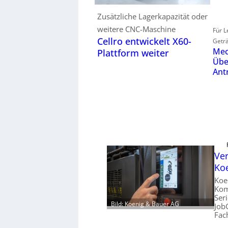
Zusätzliche Lagerkapazität oder
weitere CNC-Maschine
Für L
Cellro entwickelt X60-
Geträ
Mec
Plattform weiter
Übe
Ant
Ver
Ko
Koe
Kom
Ser
Bild: Koenig & Bauer AG
Job
Fac