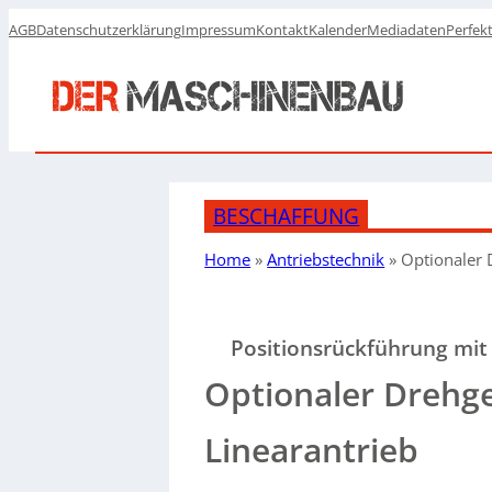
AGB
Datenschutzerklärung
Impressum
Kontakt
Kalender
Mediadaten
Perfek
BESCHAFFUNG
Home
»
Antriebstechnik
»
Optionaler 
Positionsrückführung mit
Optionaler Drehge
Linearantrieb