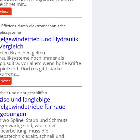
eichnet mit…
t
:
e
erlesen
M
i
e
g
 Effizienz durch elektromechanische
h
e
iebssysteme
r
r
elgewindetrieb und Hydraulik
A
t
Vergleich
r
U
ielen Branchen gelten
b
m
rauliksysteme noch immer als
e
s
lusultra, vor allem wenn hohe Kräfte
i
a
piel sind. Doch es gibt starke
t
t
kurrenz…
s
z
:
erlesen
l
u
K
o
n
belt und nicht geschliffen
u
s
d
zise und langlebige
g
e
A
e
elgewindetriebe für raue
,
u
l
w
f
gebungen
g
e
t
h wo Späne, Staub und Schmutz
e
n
r
egenwärtig sind, wie in der
w
i
bearbeitung, muss die
a
i
iebstechnik exakt, schnell und
g
g
n