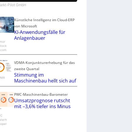
Markt-Pilot GmbH
Künstliche Intelligenz im Cloud-ERP
von Microsoft
KI-Anwendungsfälle für
Anlagenbauer
mor
stock
.com
VDMA-Konjunkturerhebung für das
zweite Quartal
Stimmung im
VDMA
Maschinenbau hellt sich auf
PWC-Maschinenbau-Barometer
Umsatzprognose rutscht
mit –3,6% tiefer ins Minus
wC
aterh
oper