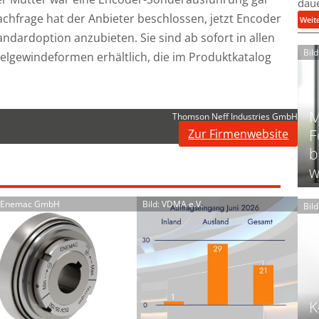
daue
achfrage hat der Anbieter beschlossen, jetzt Encoder
Weit
tandardoption anzubieten. Sie sind ab sofort in allen
Bil
gewindeformen erhältlich, die im Produktkatalog
M
Thomson Neff Industries GmbH
F
Zur Firmenwebsite
b
w
: Enemac GmbH
Bild: VDMA e.V.
Bil
K