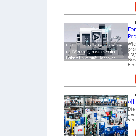
For
Pro
Wie
Bild: Institut für Fertigungstechnik
pra
und Werkzeugmaschinen der
Fra
Leibniz Universität Hannover
Nex
Fer
All
Die
den
Ver