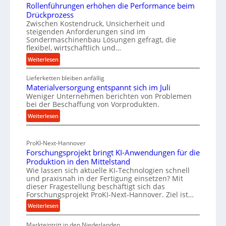
f
t
Rollenführungen erhöhen die Performance beim
v
h
Drückprozess
o
o
Zwischen Kostendruck, Unsicherheit und
steigenden Anforderungen sind im
n
d
Sondermaschinenbau Lösungen gefragt, die
I
e
flexibel, wirtschaftlich und…
n
n
:
Weiterlesen
d
f
R
u
ü
Lieferketten bleiben anfällig
o
s
r
Materialversorgung entspannt sich im Juli
l
t
Weniger Unternehmen berichten von Problemen
n
l
bei der Beschaffung von Vorprodukten.
r
e
a
:
Weiterlesen
n
i
c
M
f
e
h
a
ü
-
h
ProKI-Next-Hannover
t
h
E
a
Forschungsprojekt bringt KI-Anwendungen für die
e
r
r
l
Produktion in den Mittelstand
r
u
Wie lassen sich aktuelle KI-Technologien schnell
s
t
i
n
und praxisnah in der Fertigung einsetzen? Mit
a
i
a
g
dieser Fragestellung beschäftigt sich das
t
g
l
e
Forschungsprojekt ProKI-Next-Hannover. Ziel ist…
z
v
e
n
:
Weiterlesen
e
t
e
W
F
r
r
e
e
Markteintritt in den Niederlanden
o