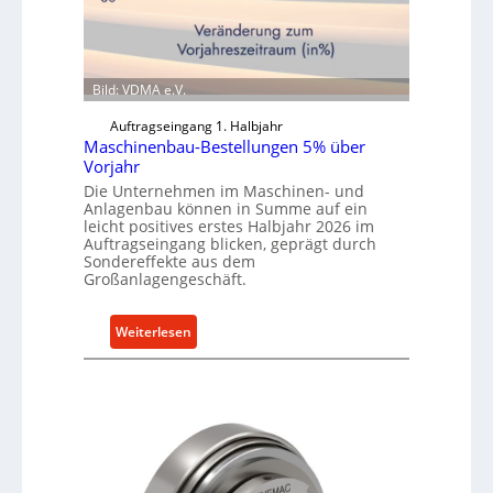
Bild: VDMA e.V.
Auftragseingang 1. Halbjahr
Maschinenbau-Bestellungen 5% über
Vorjahr
Die Unternehmen im Maschinen- und
Anlagenbau können in Summe auf ein
leicht positives erstes Halbjahr 2026 im
Auftragseingang blicken, geprägt durch
Sondereffekte aus dem
Großanlagengeschäft.
:
Weiterlesen
M
a
s
c
h
i
n