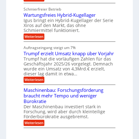
u
g
K
e
e
n
u
e
g
u
Schmierfreier Betrieb
d
g
u
n
g
M
Wartungsfreies Hybrid-Kugellager
e
n
k
a
l
Igus bringt ein Hybrid-Kugellager der Serie
g
r
s
s
Xiros auf den Markt, das ohne
e
e
c
c
n
Schmiermittel funktioniert.
i
h
h
s
i
:
Weiterlesen
i
l
n
W
e
a
e
a
n
Auftragseingang steigt um 7%
u
n
r
e
f
Trumpf erzielt Umsatz knapp über Vorjahr
b
t
n
a
u
Trumpf hat die vorläufigen Zahlen für das
f
u
n
ü
Geschäftsjahr 2025/26 vorgelegt. Demnach
g
h
wurde ein Umsatz von 4,3Mrd.€ erzielt,
s
r
dieser lag damit in etwa…
f
u
:
r
Weiterlesen
n
T
e
g
r
i
e
Maschinenbau: Forschungsförderung
u
e
n
braucht mehr Tempo und weniger
m
s
B
Bürokratie
p
H
S
f
y
Der Maschinenbau investiert stark in
C
e
b
L
Forschung, wird aber durch kleinteilige
r
r
w
Förderbürokratie ausgebremst.
z
i
e
:
Weiterlesen
i
d
i
M
e
-
t
a
l
K
e
s
t
u
r