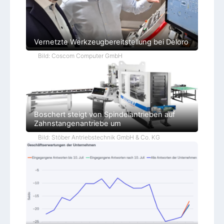
Vernetzte Werkzeugbereitstellung bei Deloro
Bild: Coscom Computer GmbH
Boschert steigt von Spindelantrieben auf
Zahnstangenantriebe um
Bild: Stöber Antriebstechnik GmbH & Co. KG