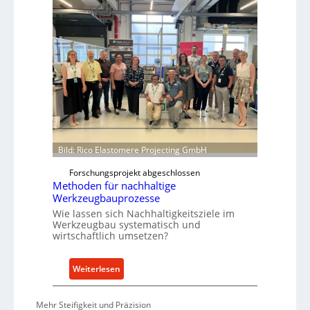
e
l
a
a
r
t
e
t
P
f
a
o
r
r
t
m
s
w
N
e
o
Bild: Rico Elastomere Projecting GmbH
i
w
t
f
Forschungsprojekt abgeschlossen
e
ü
Methoden für nachhaltige
r
h
Werkzeugbauprozesse
r
Wie lassen sich Nachhaltigkeitsziele im
t
Werkzeugbau systematisch und
wirtschaftlich umsetzen?
A
n
k
:
Weiterlesen
a
M
u
e
Mehr Steifigkeit und Präzision