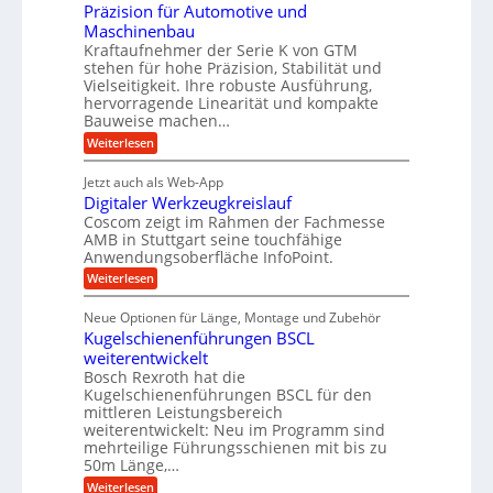
i
c
n
Präzision für Automotive und
n
n
t
s
h
Maschinenbau
d
e
d
t
Kraftaufnehmer der Serie K von GTM
n
A
e
a
v
stehen für hohe Präzision, Stabilität und
u
n
t
o
Vielseitigkeit. Ihre robuste Ausführung,
g
f
n
r
hervorragende Linearität und kompakte
e
K
t
Bauweise machen…
i
n
I
r
g
e
:
Weiterlesen
w
e
a
P
i
b
t
r
c
g
Jetzt auch als Web-App
r
e
ä
h
i
s
Digitaler Werkzeugkreislauf
z
f
t
e
e
i
Coscom zeigt im Rahmen der Fachmesse
i
ü
b
s
g
AMB in Stuttgart seine touchfähige
i
e
r
i
e
Anwendungsoberfläche InfoPoint.
f
n
o
r
r
ü
:
Weiterlesen
n
g
a
a
r
D
f
l
a
p
i
u
ü
s
Neue Optionen für Länge, Montage und Zubehör
r
n
g
r
M
e
ä
Kugelschienenführungen BSCL
i
A
a
g
U
z
t
weiterentwickelt
u
s
i
a
m
t
c
Bosch Rexroth hat die
s
l
o
h
g
Kugelschienenführungen BSCL für den
e
e
m
i
mittleren Leistungsbereich
e
H
r
o
n
weiterentwickelt: Neu im Programm sind
u
W
b
t
e
b
mehrteilige Führungsschienen mit bis zu
e
i
n
u
b
r
50m Länge,…
v
e
n
k
e
:
Weiterlesen
w
z