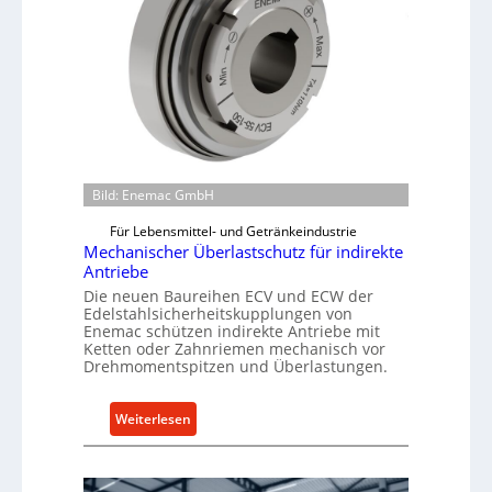
e
n
b
a
u
-
B
e
Bild: Enemac GmbH
s
t
Für Lebensmittel- und Getränkeindustrie
Mechanischer Überlastschutz für indirekte
e
Antriebe
l
Die neuen Baureihen ECV und ECW der
l
Edelstahlsicherheitskupplungen von
u
Enemac schützen indirekte Antriebe mit
n
Ketten oder Zahnriemen mechanisch vor
Drehmomentspitzen und Überlastungen.
g
e
n
:
Weiterlesen
5
M
%
e
ü
c