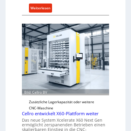
:
Weiterlesen
M
e
c
h
a
n
i
s
c
h
e
r
Ü
Bild: Cellro BV
b
e
Zusätzliche Lagerkapazität oder weitere
r
CNC-Maschine
l
Cellro entwickelt X60-Plattform weiter
a
Das neue System Xcelerate X60 Next Gen
ermöglicht zerspanenden Betrieben einen
s
skalierbaren Einstieg in die CNC-
t