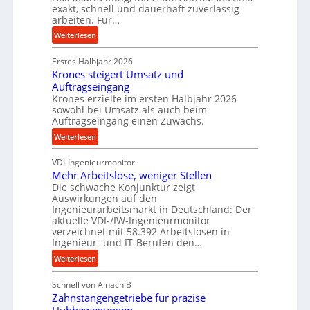
D
e
exakt, schnell und dauerhaft zuverlässig
r
w
arbeiten. Für…
ü
i
:
Weiterlesen
c
n
P
k
d
Erstes Halbjahr 2026
r
p
e
Krones steigert Umsatz und
ä
r
t
Auftragseingang
z
o
r
Krones erzielte im ersten Halbjahr 2026
i
z
i
sowohl bei Umsatz als auch beim
s
e
Auftragseingang einen Zuwachs.
e
e
s
b
:
Weiterlesen
u
s
u
K
n
n
VDI-Ingenieurmonitor
r
d
d
Mehr Arbeitslose, weniger Stellen
o
l
Die schwache Konjunktur zeigt
H
n
a
Auswirkungen auf den
y
e
n
Ingenieurarbeitsmarkt in Deutschland: Der
d
s
g
aktuelle VDI-/IW-Ingenieurmonitor
r
s
verzeichnet mit 58.392 Arbeitslosen in
l
a
t
Ingenieur- und IT-Berufen den…
e
u
e
:
b
Weiterlesen
l
i
M
i
i
g
Schnell von A nach B
e
g
k
e
Zahnstangengetriebe für präzise
h
e
i
r