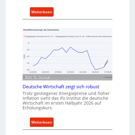
n
k
:
Weiterlesen
a
M
u
e
f
t
v
h
o
o
n
d
I
e
n
n
d
f
u
ü
Bild: Ifo Institut
s
r
Deutsche Wirtschaft zeigt sich robust
t
n
r
Trotz gestiegener Energiepreise und hoher
a
Inflation sieht das Ifo Institut die deutsche
i
c
Wirtschaft im ersten Halbjahr 2026 auf
e
h
Erholungskurs.
-
h
E
a
:
Weiterlesen
r
l
D
s
t
e