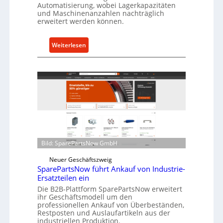
Automatisierung, wobei Lagerkapazitäten
s
und Maschinenanzahlen nachträglich
c
erweitert werden können.
h
u
:
Weiterlesen
t
C
z
e
f
l
ü
l
r
r
i
o
n
e
d
n
i
t
Bild: SparePartsNow GmbH
r
w
e
Neuer Geschäftszweig
i
k
SparePartsNow führt Ankauf von Industrie-
c
t
Ersatzteilen ein
k
e
Die B2B-Plattform SparePartsNow erweitert
e
ihr Geschäftsmodell um den
A
l
professionellen Ankauf von Überbeständen,
n
t
Restposten und Auslaufartikeln aus der
t
industriellen Produktion.
X