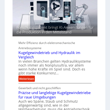
t
h
h
ö
r
h
e
n
d
Forschungsprojekt bringt KI-Anwendungen für
i
die Produktion in den Mittelstand
e
P
Mehr Effizienz durch elektromechanische
e
Antriebssysteme
r
Kugelgewindetrieb und Hydraulik im
f
Vergleich
o
In vielen Branchen gelten Hydrauliksysteme
r
noch immer als Nonplusultra, vor allem
m
wenn hohe Kräfte im Spiel sind. Doch es
gibt starke Konkurrenz…
a
n
:
Weiterlesen
c
K
e
Gewirbelt und nicht geschliffen
u
b
Präzise und langlebige Kugelgewindetriebe
g
e
für raue Umgebungen
e
Auch wo Späne, Staub und Schmutz
i
l
allgegenwärtig sind, wie in der
m
g
Holzbearbeitung, muss die Antriebstechnik