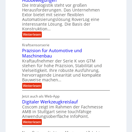
Hubbewegungen
r
K
m
t
Die Intralogistik steht vor großen
A
u
Herausforderungen. Das Unternehmen
V
U
r
g
Extor bietet mit seiner flexiblen
e
m
b
e
Automatisierungslösung RoverLog eine
r
s
e
l
interessante Lösung. Die Basis der
g
a
Konstruktion…
i
g
l
t
t
e
:
Weiterlesen
e
z
Z
s
w
a
i
u
Kraftsensorserie
l
i
h
c
n
Präzision für Automotive und
o
n
n
h
d
s
Maschinenbau
s
d
t
A
Kraftaufnehmer der Serie K von GTM
e
e
a
stehen für hohe Präzision, Stabilität und
u
n
,
t
Vielseitigkeit. Ihre robuste Ausführung,
g
f
w
r
hervorragende Linearität und kompakte
e
t
e
i
Bauweise machen…
n
r
g
n
e
:
Weiterlesen
e
a
P
i
b
t
r
g
g
e
Jetzt auch als Web-App
r
ä
s
i
e
f
Digitaler Werkzeugkreislauf
z
e
e
i
Coscom zeigt im Rahmen der Fachmesse
r
ü
b
s
i
AMB in Stuttgart seine touchfähige
S
r
e
i
Anwendungsoberfläche InfoPoint.
n
f
t
r
o
ü
:
g
Weiterlesen
n
e
a
r
D
f
a
l
u
p
i
ü