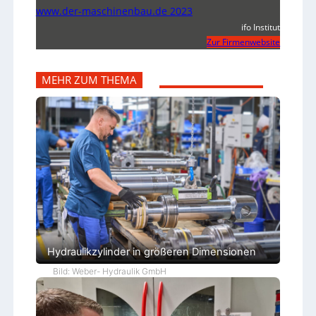
www.der-maschinenbau.de 2023
ifo Institut
Zur Firmenwebsite
MEHR ZUM THEMA
Hydraulikzylinder in größeren Dimensionen
Bild: Weber- Hydraulik GmbH