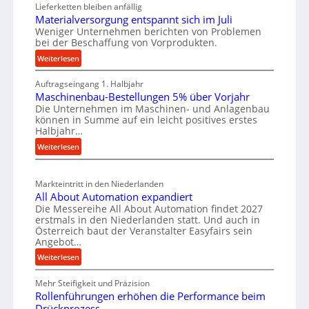
a
Lieferketten bleiben anfällig
i
u
Materialversorgung entspannt sich im Juli
t
g
t
Weniger Unternehmen berichten von Problemen
z
e
bei der Beschaffung von Vorprodukten.
s
t
W
c
:
Weiterlesen
e
e
M
h
i
r
Auftragseingang 1. Halbjahr
a
e
l
k
Maschinenbau-Bestellungen 5% über Vorjahr
t
W
e
Die Unternehmen im Maschinen- und Anlagenbau
z
e
i
können in Summe auf ein leicht positives erstes
n
e
r
r
Halbjahr…
e
i
u
t
:
Weiterlesen
i
a
g
s
M
l
n
b
a
c
v
a
Markteintritt in den Niederlanden
s
h
e
u
All About Automation expandiert
c
a
r
Die Messereihe All About Automation findet 2027
p
h
s
f
erstmals in den Niederlanden statt. Und auch in
r
i
o
Österreich baut der Veranstalter Easyfairs sein
t
n
o
Angebot…
r
z
e
z
g
:
Weiterlesen
e
n
u
e
A
i
b
n
s
Mehr Steifigkeit und Präzision
l
g
a
g
Rollenführungen erhöhen die Performance beim
l
s
t
u
e
Drückprozess
A