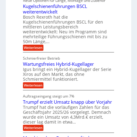
Neue Optionen für Länge, Montage und Zubehör
n
r
g
l
e
r
ä
Kugelschienenführungen BSCL
i
g
A
e
U
z
t
weiterentwickelt
u
i
n
m
a
t
Bosch Rexroth hat die
s
l
o
g
Kugelschienenführungen BSCL für den
e
e
m
e
mittleren Leistungsbereich
H
r
o
weiterentwickelt: Neu im Programm sind
u
b
W
t
b
mehrteilige Führungsschienen mit bis zu
e
i
u
b
r
50m Länge,…
v
n
e
k
e
:
Weiterlesen
w
z
g
u
K
e
e
n
e
u
g
u
Schmierfreier Betrieb
d
g
n
u
g
M
Wartungsfreies Hybrid-Kugellager
e
n
k
a
l
Igus bringt ein Hybrid-Kugellager der Serie
g
r
s
s
Xiros auf den Markt, das ohne
e
e
c
c
n
Schmiermittel funktioniert.
i
h
h
s
i
:
Weiterlesen
i
l
n
W
e
a
e
a
n
Auftragseingang steigt um 7%
u
n
r
e
f
Trumpf erzielt Umsatz knapp über Vorjahr
b
t
n
a
u
Trumpf hat die vorläufigen Zahlen für das
f
u
n
ü
Geschäftsjahr 2025/26 vorgelegt. Demnach
g
h
wurde ein Umsatz von 4,3Mrd.€ erzielt,
s
r
dieser lag damit in etwa…
f
u
:
r
Weiterlesen
n
T
e
g
r
i