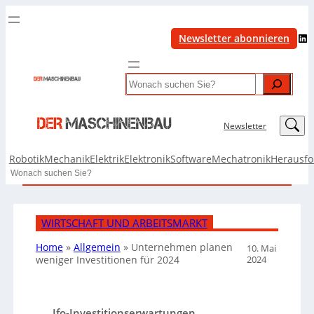
LinkedIn
Newsletter abonnieren
Search
LinkedIn
Newsletter
Robotik
Mechanik
Elektrik
Elektronik
Software
Mechatronik
Herausf
Search
WIRTSCHAFT UND ARBEITSMARKT
Home
»
Allgemein
»
Unternehmen planen
10. Mai
2024
weniger Investitionen für 2024
Ifo-Investitionserwartungen