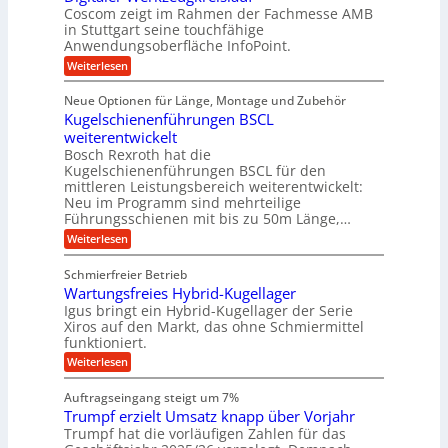
e
c
a
i
r
Coscom zeigt im Rahmen der Fachmesse AMB
R
h
f
s
i
ü
in Stuttgart seine touchfähige
t
t
i
ü
e
s
Anwendungsoberfläche InfoPoint.
i
i
o
b
s
r
g
:
Weiterlesen
n
e
e
e
e
r
D
f
f
l
r
i
ü
ü
a
s
Neue Optionen für Länge, Montage und Zubehör
a
g
r
r
h
u
l
Kugelschienenführungen BSCL
i
A
p
e
s
t
e
weiterentwickelt
u
r
i
M
a
t
ä
m
Bosch Rexroth hat die
U
a
l
o
z
Kugelschienenführungen BSCL für den
s
m
e
m
i
mittleren Leistungsbereich weiterentwickelt:
c
r
g
o
s
h
Neu im Programm sind mehrteilige
W
t
e
e
i
Führungsschienen mit bis zu 50m Länge,…
e
i
H
n
b
r
v
u
:
Weiterlesen
e
k
u
e
b
K
n
z
u
b
u
n
Schmierfreier Betrieb
e
n
e
g
g
u
d
Wartungsfreies Hybrid-Kugellager
w
e
g
M
e
e
l
Igus bringt ein Hybrid-Kugellager der Serie
k
a
g
s
n
Xiros auf den Markt, das ohne Schmiermittel
r
s
u
c
funktioniert.
e
c
n
h
i
h
:
g
Weiterlesen
i
s
i
W
e
e
l
n
a
n
n
Auftragseingang steigt um 7%
a
e
r
e
u
Trumpf erzielt Umsatz knapp über Vorjahr
n
t
n
f
b
u
Trumpf hat die vorläufigen Zahlen für das
f
a
n
ü