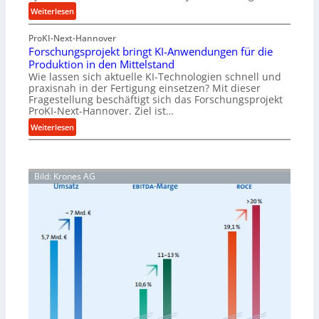
h
o
:
Weiterlesen
r
n
V
u
e
ProKI-Next-Hannover
e
n
x
Forschungsprojekt bringt KI-Anwendungen für die
r
g
Produktion in den Mittelstand
p
n
e
Wie lassen sich aktuelle KI-Technologien schnell und
a
e
n
praxisnah in der Fertigung einsetzen? Mit dieser
n
t
Fragestellung beschäftigt sich das Forschungsprojekt
e
d
z
ProKI-Next-Hannover. Ziel ist…
r
i
t
:
Weiterlesen
h
e
e
F
ö
r
S
o
h
t
t
r
e
e
Bild: Krones AG
s
n
u
c
d
e
h
i
r
u
e
u
n
P
n
g
e
g
s
r
f
p
f
ü
r
o
r
o
r
R
j
m