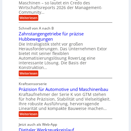
e
r
Maschinen – so lautet ein Credo des
l
c
h
Wirtschaftsreports 2026 der Management-
a
h
e
Community…
r
n
u
b
o
T
:
Weiterlesen
l
l
i
M
e
i
o
e
g
Schnell von A nach B
g
m
k
n
e
i
Zahnstangengetriebe für präzise
s
p
i
e
K
c
Hubbewegungen
o
m
s
h
u
Die Intralogistik steht vor großen
b
u
V
e
g
Herausforderungen. Das Unternehmen Extor
e
n
n
e
z
bietet mit seiner flexiblen
e
a
d
i
r
Automatisierungslösung RoverLog eine
u
l
e
w
interessante Lösung. Die Basis der
g
c
g
h
h
Konstruktion…
e
l
t
e
i
n
:
Weiterlesen
n
e
n
w
Z
e
i
Z
i
a
i
u
e
Kraftsensorserie
g
c
h
e
n
i
Präzision für Automotive und Maschinenbau
n
e
n
h
t
d
s
Kraftaufnehmer der Serie K von GTM stehen
S
r
e
t
t
e
für hohe Präzision, Stabilität und Vielseitigkeit.
n
B
a
a
Ihre robuste Ausführung, hervorragende
v
t
n
n
ü
o
Linearität und kompakte Bauweise machen…
r
g
d
n
r
:
e
Weiterlesen
o
i
K
o
P
n
r
I
e
r
g
t
k
w
Jetzt auch als Web-App
b
ä
e
i
i
r
Digitaler Werkzeugkreislauf
z
t
n