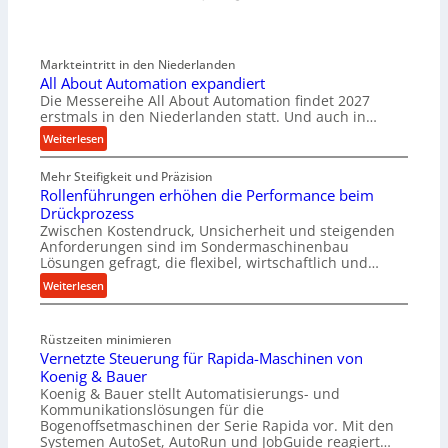
Markteintritt in den Niederlanden
All About Automation expandiert
Die Messereihe All About Automation findet 2027
erstmals in den Niederlanden statt. Und auch in…
:
Weiterlesen
A
Mehr Steifigkeit und Präzision
l
Rollenführungen erhöhen die Performance beim
l
Drückprozess
A
Zwischen Kostendruck, Unsicherheit und steigenden
b
Anforderungen sind im Sondermaschinenbau
o
Lösungen gefragt, die flexibel, wirtschaftlich und…
u
:
Weiterlesen
t
R
A
o
u
Rüstzeiten minimieren
l
t
Vernetzte Steuerung für Rapida-Maschinen von
l
o
Koenig & Bauer
e
m
Koenig & Bauer stellt Automatisierungs- und
n
a
Kommunikationslösungen für die
f
t
Bogenoffsetmaschinen der Serie Rapida vor. Mit den
ü
Systemen AutoSet, AutoRun und JobGuide reagiert…
i