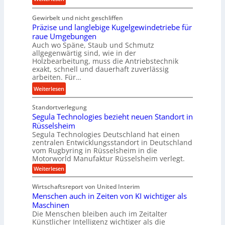
U
t
c
K
l
e
h
Gewirbelt und nicht geschliffen
u
t
l
u
Präzise und langlebige Kugelgewindetriebe für
g
r
s
n
raue Umgebungen
e
a
t
Auch wo Späne, Staub und Schmutz
g
l
s
allgegenwärtig sind, wie in der
a
s
g
c
Holzbearbeitung, muss die Antriebstechnik
n
f
e
h
exakt, schnell und dauerhaft zuverlässig
d
ö
w
arbeiten. Für…
a
r
i
l
:
Weiterlesen
d
n
l
P
e
d
s
Standortverlegung
r
r
e
e
Segula Technologies bezieht neuen Standort in
ä
u
t
Rüsselsheim
n
z
n
r
Segula Technologies Deutschland hat einen
s
i
g
i
zentralen Entwicklungsstandort in Deutschland
o
s
vom Rugbyring in Rüsselsheim in die
b
e
r
e
Motorworld Manufaktur Rüsselsheim verlegt.
r
b
e
u
:
Weiterlesen
a
u
n
n
S
u
n
e
d
Wirtschaftsreport von United Interim
c
g
d
l
Menschen auch in Zeiten von KI wichtiger als
u
h
H
a
l
Maschinen
t
y
a
n
Die Menschen bleiben auch im Zeitalter
m
T
d
Künstlicher Intelligenz wichtiger als die
g
e