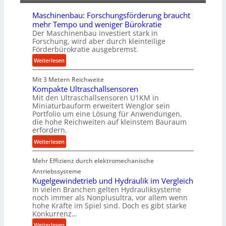
f
&
ü
Maschinenbau: Forschungsförderung braucht
B
r
mehr Tempo und weniger Bürokratie
a
d
Der Maschinenbau investiert stark in
u
i
Forschung, wird aber durch kleinteilige
e
Förderbürokratie ausgebremst.
e
r
P
:
Weiterlesen
r
M
o
Mit 3 Metern Reichweite
a
d
Kompakte Ultraschallsensoren
s
Mit den Ultraschallsensoren U1KM in
u
c
Miniaturbauform erweitert Wenglor sein
k
h
Portfolio um eine Lösung für Anwendungen,
t
i
die hohe Reichweiten auf kleinstem Bauraum
i
n
erfordern.
o
e
:
Weiterlesen
n
n
K
i
b
Mehr Effizienz durch elektromechanische
o
n
a
m
Antriebssysteme
d
u
p
Kugelgewindetrieb und Hydraulik im Vergleich
e
:
In vielen Branchen gelten Hydrauliksysteme
a
n
F
noch immer als Nonplusultra, vor allem wenn
k
M
o
hohe Kräfte im Spiel sind. Doch es gibt starke
t
i
Konkurrenz…
r
e
t
s
:
Weiterlesen