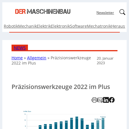
Linked
Newsletter
Robotik
Mechanik
Elektrik
Elektronik
Software
Mechatronik
Herausf
NEWS
Home
»
Allgemein
»
Präzisionswerkzeuge
20. Januar
2023
2022 im Plus
Präzisionswerkzeuge 2022 im Plus