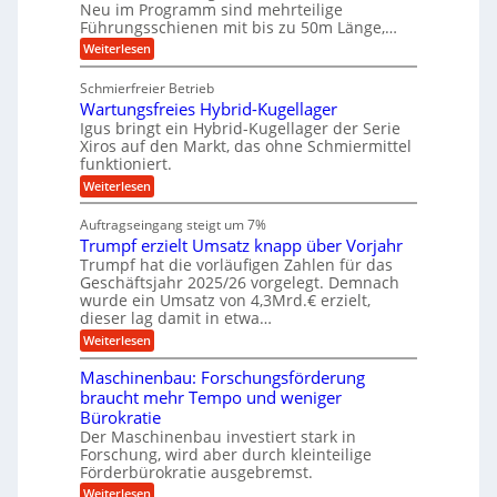
Neu im Programm sind mehrteilige
u
b
W
t
b
Führungsschienen mit bis zu 50m Länge,…
e
i
u
b
r
v
:
Weiterlesen
n
e
k
e
K
w
z
g
u
u
e
Schmierfreier Betrieb
e
n
e
g
g
u
d
Wartungsfreies Hybrid-Kugellager
e
n
u
g
M
l
Igus bringt ein Hybrid-Kugellager der Serie
n
k
a
s
Xiros auf den Markt, das ohne Schmiermittel
g
r
s
c
funktioniert.
e
e
c
h
n
i
h
:
Weiterlesen
i
s
i
W
e
l
n
a
n
Auftragseingang steigt um 7%
a
e
r
e
u
Trumpf erzielt Umsatz knapp über Vorjahr
n
t
n
f
b
u
Trumpf hat die vorläufigen Zahlen für das
f
a
n
ü
Geschäftsjahr 2025/26 vorgelegt. Demnach
u
g
h
wurde ein Umsatz von 4,3Mrd.€ erzielt,
s
r
dieser lag damit in etwa…
f
u
:
r
Weiterlesen
n
T
e
g
r
i
e
Maschinenbau: Forschungsförderung
u
e
n
braucht mehr Tempo und weniger
m
s
B
Bürokratie
p
H
S
f
y
Der Maschinenbau investiert stark in
C
e
b
L
Forschung, wird aber durch kleinteilige
r
r
w
Förderbürokratie ausgebremst.
z
i
e
:
Weiterlesen
i
d