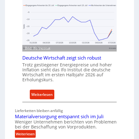
v
h
o
o
n
d
I
e
n
n
d
f
u
ü
Bild: Ifo Institut
s
r
t
Deutsche Wirtschaft zeigt sich robust
n
r
Trotz gestiegener Energiepreise und hoher
a
i
Inflation sieht das Ifo Institut die deutsche
c
Wirtschaft im ersten Halbjahr 2026 auf
e
h
Erholungskurs.
-
h
E
a
:
Weiterlesen
r
l
D
s
t
e
a
i
Lieferketten bleiben anfällig
u
t
Materialversorgung entspannt sich im Juli
g
t
z
Weniger Unternehmen berichten von Problemen
e
bei der Beschaffung von Vorprodukten.
s
t
W
c
:
e
Weiterlesen
e