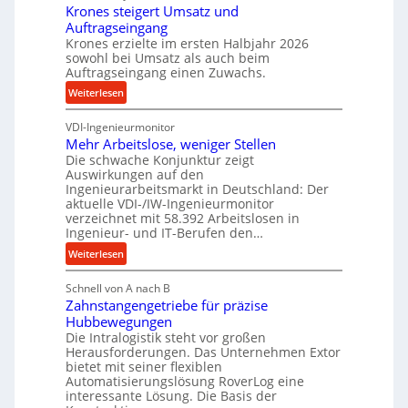
e
Krones steigert Umsatz und
ä
r
t
Auftragseingang
z
o
r
Krones erzielte im ersten Halbjahr 2026
i
z
i
sowohl bei Umsatz als auch beim
s
e
Auftragseingang einen Zuwachs.
e
e
s
b
:
Weiterlesen
u
s
u
K
n
n
VDI-Ingenieurmonitor
r
d
d
Mehr Arbeitslose, weniger Stellen
o
l
Die schwache Konjunktur zeigt
H
n
a
Auswirkungen auf den
y
e
n
Ingenieurarbeitsmarkt in Deutschland: Der
d
s
g
aktuelle VDI-/IW-Ingenieurmonitor
r
s
verzeichnet mit 58.392 Arbeitslosen in
l
a
t
Ingenieur- und IT-Berufen den…
e
u
e
:
b
Weiterlesen
l
i
M
i
i
g
Schnell von A nach B
e
g
k
e
Zahnstangengetriebe für präzise
h
e
i
r
Hubbewegungen
r
K
m
t
Die Intralogistik steht vor großen
A
u
Herausforderungen. Das Unternehmen Extor
V
U
r
g
bietet mit seiner flexiblen
e
m
b
e
Automatisierungslösung RoverLog eine
r
s
e
l
interessante Lösung. Die Basis der
g
a