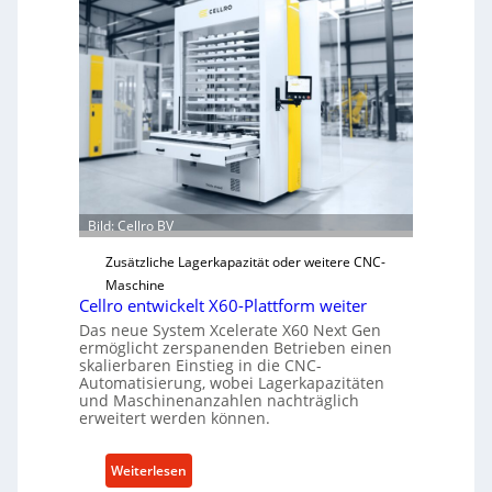
a
n
i
s
c
h
e
r
Ü
Bild: Cellro BV
b
e
Zusätzliche Lagerkapazität oder weitere CNC-
r
Maschine
l
Cellro entwickelt X60-Plattform weiter
a
Das neue System Xcelerate X60 Next Gen
s
ermöglicht zerspanenden Betrieben einen
skalierbaren Einstieg in die CNC-
t
Automatisierung, wobei Lagerkapazitäten
s
und Maschinenanzahlen nachträglich
c
erweitert werden können.
h
u
:
Weiterlesen
t