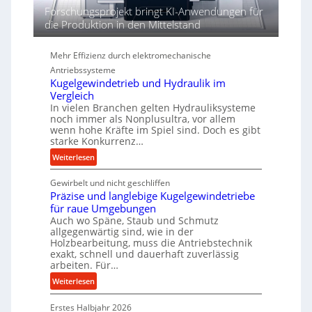
d
Forschungsprojekt bringt KI-Anwendungen für
i
die Produktion in den Mittelstand
e
P
Mehr Effizienz durch elektromechanische
e
Antriebssysteme
r
Kugelgewindetrieb und Hydraulik im
f
Vergleich
o
In vielen Branchen gelten Hydrauliksysteme
r
noch immer als Nonplusultra, vor allem
m
wenn hohe Kräfte im Spiel sind. Doch es gibt
a
starke Konkurrenz…
n
:
Weiterlesen
c
K
e
Gewirbelt und nicht geschliffen
u
b
Präzise und langlebige Kugelgewindetriebe
g
e
für raue Umgebungen
e
i
Auch wo Späne, Staub und Schmutz
l
m
allgegenwärtig sind, wie in der
g
Holzbearbeitung, muss die Antriebstechnik
D
e
exakt, schnell und dauerhaft zuverlässig
r
w
arbeiten. Für…
ü
i
:
Weiterlesen
c
n
P
k
d
Erstes Halbjahr 2026
r
p