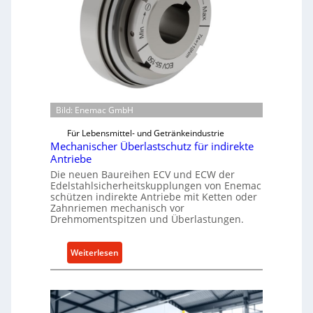
Bild: Enemac GmbH
Für Lebensmittel- und Getränkeindustrie
Mechanischer Überlastschutz für indirekte
Antriebe
Die neuen Baureihen ECV und ECW der
Edelstahlsicherheitskupplungen von Enemac
schützen indirekte Antriebe mit Ketten oder
Zahnriemen mechanisch vor
Drehmomentspitzen und Überlastungen.
:
Weiterlesen
M
e
c
h