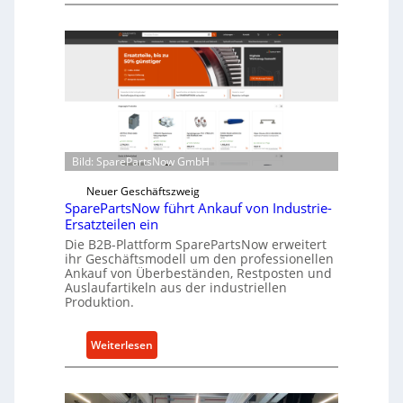
C
z
e
f
l
ü
l
r
r
i
o
n
e
d
n
i
t
r
Bild: SparePartsNow GmbH
w
e
i
Neuer Geschäftszweig
k
SparePartsNow führt Ankauf von Industrie-
c
t
Ersatzteilen ein
k
e
Die B2B-Plattform SparePartsNow erweitert
e
A
ihr Geschäftsmodell um den professionellen
l
Ankauf von Überbeständen, Restposten und
n
t
Auslaufartikeln aus der industriellen
t
Produktion.
X
r
6
i
0
:
Weiterlesen
e
-
S
b
P
p
e
l
a