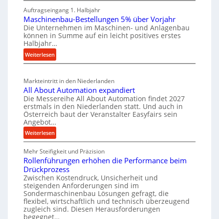
M
h
i
r
Auftragseingang 1. Halbjahr
a
e
l
k
Maschinenbau-Bestellungen 5% über Vorjahr
t
W
e
z
Die Unternehmen im Maschinen- und Anlagenbau
e
i
n
können in Summe auf ein leicht positives erstes
e
r
r
Halbjahr…
e
u
i
t
i
:
Weiterlesen
a
g
s
n
M
l
b
a
c
v
a
Markteintritt in den Niederlanden
s
h
e
u
All About Automation expandiert
c
a
r
Die Messereihe All About Automation findet 2027
p
h
s
f
erstmals in den Niederlanden statt. Und auch in
r
i
o
Österreich baut der Veranstalter Easyfairs sein
t
o
n
Angebot…
r
z
e
z
g
:
Weiterlesen
e
n
e
u
A
i
b
s
n
Mehr Steifigkeit und Präzision
l
g
a
g
s
Rollenführungen erhöhen die Performance beim
l
t
u
e
Drückprozess
e
A
-
s
Zwischen Kostendruck, Unsicherheit und
n
b
B
steigenden Anforderungen sind im
i
t
o
Sondermaschinenbau Lösungen gefragt, die
e
s
c
u
flexibel, wirtschaftlich und technisch überzeugend
s
p
h
t
zugleich sind. Diesen Herausforderungen
t
a
begegnet…
A
r