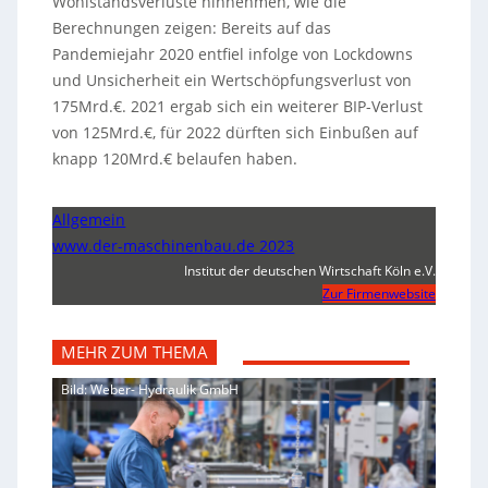
Wohlstandsverluste hinnehmen, wie die
Berechnungen zeigen: Bereits auf das
Pandemiejahr 2020 entfiel infolge von Lockdowns
und Unsicherheit ein Wertschöpfungsverlust von
175Mrd.€. 2021 ergab sich ein weiterer BIP-Verlust
von 125Mrd.€, für 2022 dürften sich Einbußen auf
knapp 120Mrd.€ belaufen haben.
Allgemein
www.der-maschinenbau.de 2023
Institut der deutschen Wirtschaft Köln e.V.
Zur Firmenwebsite
MEHR ZUM THEMA
Bild: Weber- Hydraulik GmbH