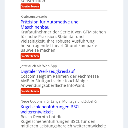
Konstruktion…
i
g
l
t
t
e
:
Weiterlesen
e
z
Z
s
w
a
i
u
Kraftsensorserie
l
i
h
c
n
Präzision für Automotive und
o
n
n
h
d
s
Maschinenbau
s
d
t
A
Kraftaufnehmer der Serie K von GTM stehen
e
e
a
für hohe Präzision, Stabilität und
u
n
,
t
Vielseitigkeit. Ihre robuste Ausführung,
g
f
w
r
hervorragende Linearität und kompakte
e
t
e
i
Bauweise machen…
n
r
g
n
e
:
Weiterlesen
e
a
P
i
b
t
r
g
g
e
Jetzt auch als Web-App
r
ä
s
i
e
f
Digitaler Werkzeugkreislauf
z
e
e
i
Coscom zeigt im Rahmen der Fachmesse
r
ü
b
s
i
AMB in Stuttgart seine touchfähige
S
r
e
i
Anwendungsoberfläche InfoPoint.
n
f
t
r
o
ü
:
g
Weiterlesen
n
e
a
r
D
f
a
l
u
p
i
ü
Neue Optionen für Länge, Montage und Zubehör
n
r
g
l
e
r
ä
Kugelschienenführungen BSCL
i
g
A
e
U
z
t
weiterentwickelt
u
i
n
m
a
t
Bosch Rexroth hat die
s
l
o
g
Kugelschienenführungen BSCL für den
e
e
m
e
mittleren Leistungsbereich weiterentwickelt:
H
r
o