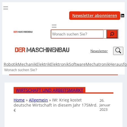
LinkedIn
Newsletter abonnieren
Search
LinkedIn
Newsletter
Robotik
Mechanik
Elektrik
Elektronik
Software
Mechatronik
Herausf
Search
WIRTSCHAFT UND ARBEITSMARKT
Home
»
Allgemein
»
IW: Krieg kostet
26.
Januar
deutsche Wirtschaft in diesem Jahr 175Mrd.
2023
€