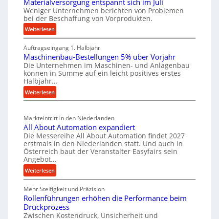
Materialversorgung entspannt sich im Juli
g
t
z
Weniger Unternehmen berichten von Problemen
e
bei der Beschaffung von Vorprodukten.
s
t
W
c
e
:
Weiterlesen
e
M
h
i
r
Auftragseingang 1. Halbjahr
a
e
l
k
Maschinenbau-Bestellungen 5% über Vorjahr
t
W
e
z
Die Unternehmen im Maschinen- und Anlagenbau
e
i
n
können in Summe auf ein leicht positives erstes
e
r
r
e
Halbjahr…
u
i
t
i
:
Weiterlesen
a
g
s
n
M
l
b
a
c
v
a
Markteintritt in den Niederlanden
s
h
e
u
All About Automation expandiert
c
a
r
p
Die Messereihe All About Automation findet 2027
h
s
f
erstmals in den Niederlanden statt. Und auch in
r
i
o
Österreich baut der Veranstalter Easyfairs sein
t
o
n
Angebot…
r
z
z
e
g
:
Weiterlesen
e
n
e
u
A
i
b
s
n
Mehr Steifigkeit und Präzision
l
g
a
g
s
Rollenführungen erhöhen die Performance beim
l
t
u
e
Drückprozess
e
A
-
s
Zwischen Kostendruck, Unsicherheit und
n
b