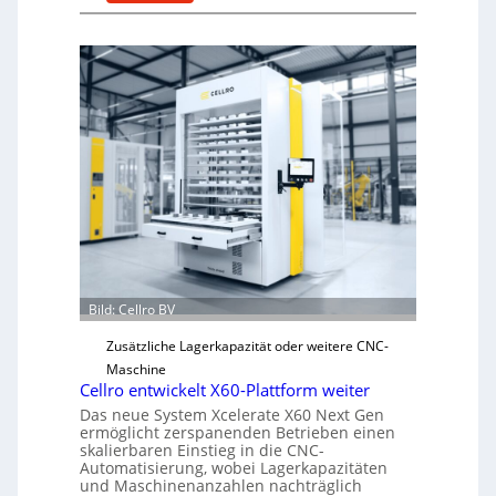
M
e
c
h
a
n
i
s
c
h
e
r
Ü
Bild: Cellro BV
b
e
Zusätzliche Lagerkapazität oder weitere CNC-
r
Maschine
l
Cellro entwickelt X60-Plattform weiter
a
Das neue System Xcelerate X60 Next Gen
s
ermöglicht zerspanenden Betrieben einen
skalierbaren Einstieg in die CNC-
t
Automatisierung, wobei Lagerkapazitäten
s
und Maschinenanzahlen nachträglich