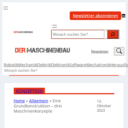
LinkedIn
Newsletter abonnieren
Search
LinkedIn
Newsletter
Robotik
Mechanik
Elektrik
Elektronik
Software
Mechatronik
Herausf
Search
KONZEPTION
Home
»
Allgemein
»
Eine
13.
Oktober
Grundkonstruktion – drei
2023
Maschinenkonzepte