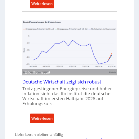
k
:
Weiterlesen
a
M
u
e
f
t
v
h
o
o
n
d
I
e
n
n
d
f
u
ü
Bild: Ifo Institut
s
r
t
Deutsche Wirtschaft zeigt sich robust
n
r
a
Trotz gestiegener Energiepreise und hoher
i
Inflation sieht das Ifo Institut die deutsche
c
Wirtschaft im ersten Halbjahr 2026 auf
e
h
Erholungskurs.
-
h
E
a
:
r
Weiterlesen
l
D
s
t
e
a
i
Lieferketten bleiben anfällig
u
t