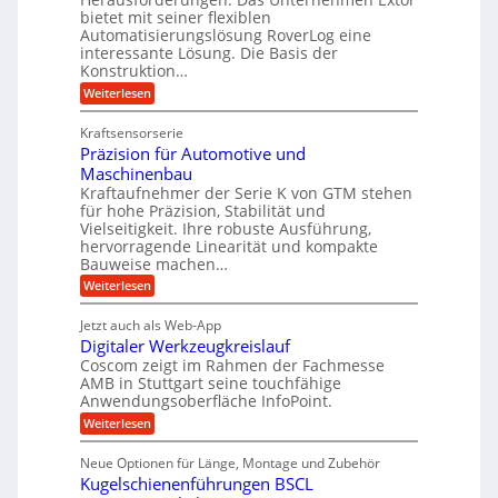
r
g
bietet mit seiner flexiblen
e
m
b
e
Automatisierungslösung RoverLog eine
r
s
e
l
interessante Lösung. Die Basis der
g
a
Konstruktion…
i
g
l
t
t
e
:
Weiterlesen
e
z
Z
s
w
a
i
u
Kraftsensorserie
l
i
h
c
n
Präzision für Automotive und
o
n
n
h
d
s
Maschinenbau
s
d
t
A
Kraftaufnehmer der Serie K von GTM stehen
e
e
a
für hohe Präzision, Stabilität und
u
n
,
t
Vielseitigkeit. Ihre robuste Ausführung,
g
f
w
r
hervorragende Linearität und kompakte
e
t
e
i
Bauweise machen…
n
r
g
n
e
:
Weiterlesen
e
a
P
i
b
t
r
g
g
e
Jetzt auch als Web-App
r
ä
s
i
e
f
Digitaler Werkzeugkreislauf
z
e
e
i
Coscom zeigt im Rahmen der Fachmesse
r
ü
b
s
i
AMB in Stuttgart seine touchfähige
S
r
e
i
Anwendungsoberfläche InfoPoint.
n
f
t
r
o
ü
:
g
Weiterlesen
n
e
a
r
D
f
a
l
u
p
i
ü
Neue Optionen für Länge, Montage und Zubehör
n
r
g
l
e
r
ä
Kugelschienenführungen BSCL
i
g
A
e
U
z