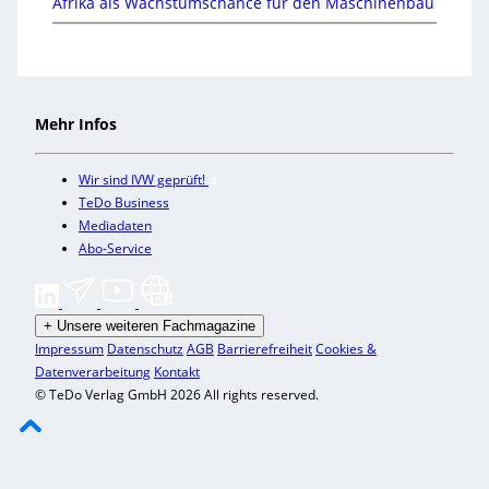
Afrika als Wachstumschance für den Maschinenbau
Mehr Infos
Wir sind IVW geprüft!
TeDo Business
Mediadaten
Abo-Service
+
Unsere weiteren Fachmagazine
Impressum
Datenschutz
AGB
Barrierefreiheit
Cookies &
Datenverarbeitung
Kontakt
© TeDo Verlag GmbH 2026 All rights reserved.