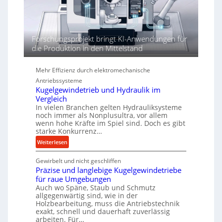
h
r
e
n
d
Forschungsprojekt bringt KI-Anwendungen für
i
die Produktion in den Mittelstand
e
P
Mehr Effizienz durch elektromechanische
e
Antriebssysteme
r
Kugelgewindetrieb und Hydraulik im
f
Vergleich
o
In vielen Branchen gelten Hydrauliksysteme
r
noch immer als Nonplusultra, vor allem
m
wenn hohe Kräfte im Spiel sind. Doch es gibt
a
starke Konkurrenz…
n
:
Weiterlesen
c
K
e
Gewirbelt und nicht geschliffen
u
b
Präzise und langlebige Kugelgewindetriebe
g
e
für raue Umgebungen
e
i
Auch wo Späne, Staub und Schmutz
l
m
allgegenwärtig sind, wie in der
g
Holzbearbeitung, muss die Antriebstechnik
D
e
exakt, schnell und dauerhaft zuverlässig
r
w
arbeiten. Für…
ü