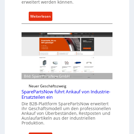
c
erweitert werden können.
h
u
:
Weiterlesen
t
C
z
e
f
l
ü
l
r
r
i
o
n
e
d
n
i
t
r
Bild: SparePartsNow GmbH
w
e
i
Neuer Geschäftszweig
k
SparePartsNow führt Ankauf von Industrie-
c
t
Ersatzteilen ein
k
e
Die B2B-Plattform SparePartsNow erweitert
e
A
ihr Geschäftsmodell um den professionellen
l
Ankauf von Überbeständen, Restposten und
n
t
Auslaufartikeln aus der industriellen
t
Produktion.
X
r
6
i