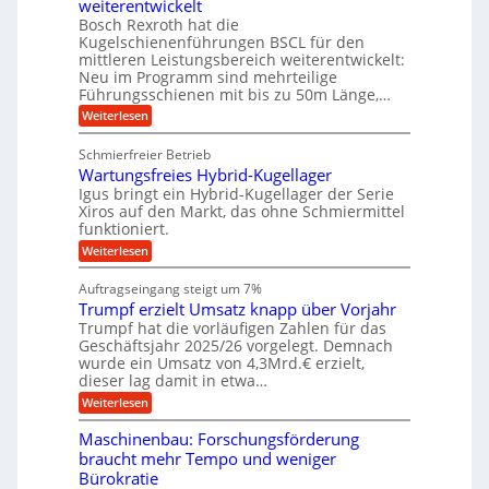
t
weiterentwickelt
u
i
n
m
a
t
Bosch Rexroth hat die
s
l
o
g
Kugelschienenführungen BSCL für den
e
e
m
e
mittleren Leistungsbereich weiterentwickelt:
H
r
o
Neu im Programm sind mehrteilige
u
b
W
t
b
Führungsschienen mit bis zu 50m Länge,…
e
i
u
b
r
v
:
Weiterlesen
n
e
k
e
K
w
z
g
u
u
e
Schmierfreier Betrieb
e
n
e
g
g
u
d
Wartungsfreies Hybrid-Kugellager
e
n
u
g
M
l
Igus bringt ein Hybrid-Kugellager der Serie
n
k
a
s
Xiros auf den Markt, das ohne Schmiermittel
g
r
s
c
funktioniert.
e
e
c
h
n
i
h
:
Weiterlesen
i
s
i
W
e
l
n
a
n
Auftragseingang steigt um 7%
a
e
r
e
u
Trumpf erzielt Umsatz knapp über Vorjahr
n
t
n
f
b
u
Trumpf hat die vorläufigen Zahlen für das
f
a
n
ü
Geschäftsjahr 2025/26 vorgelegt. Demnach
u
g
h
wurde ein Umsatz von 4,3Mrd.€ erzielt,
s
r
dieser lag damit in etwa…
f
u
:
r
Weiterlesen
n
T
e
g
r
i
e
Maschinenbau: Forschungsförderung
u
e
n
braucht mehr Tempo und weniger
m
s
B
Bürokratie
p
H
S