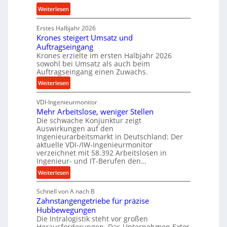
i
:
Weiterlesen
c
n
P
k
d
Erstes Halbjahr 2026
r
p
e
Krones steigert Umsatz und
ä
r
t
Auftragseingang
z
o
r
Krones erzielte im ersten Halbjahr 2026
i
z
i
sowohl bei Umsatz als auch beim
s
e
Auftragseingang einen Zuwachs.
e
e
s
b
:
Weiterlesen
u
s
u
K
n
n
VDI-Ingenieurmonitor
r
d
d
Mehr Arbeitslose, weniger Stellen
o
l
Die schwache Konjunktur zeigt
H
n
a
Auswirkungen auf den
y
e
n
Ingenieurarbeitsmarkt in Deutschland: Der
d
s
g
aktuelle VDI-/IW-Ingenieurmonitor
r
s
verzeichnet mit 58.392 Arbeitslosen in
l
a
t
Ingenieur- und IT-Berufen den…
e
u
e
:
b
Weiterlesen
l
i
M
i
i
g
Schnell von A nach B
e
g
k
e
Zahnstangengetriebe für präzise
h
e
i
r
Hubbewegungen
r
K
m
t
Die Intralogistik steht vor großen
A
u
Herausforderungen. Das Unternehmen Extor
V
U