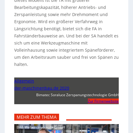
dieses Modells ist die TA mit größerer
Bearbeitungskapazität, höherer Antriebs- und
Zerspanleistung sowie mehr Drehmoment und
Ergonomie. Wird ein größerer Verfahrweg in
Längsrichtung benötigt, bietet sich die FA in
Fahrständerbauweise an. Und bei der SA handelt es
sich um eine Werkzeugmaschine mit
Volleinhausung sowie integriertem Späneförderer,
um den Arbeitsraum sauber und frei von Spänen zu
halten.
Allgemein
der-maschinenbau.de 2020
Bimatec Soraluce Zerspanungstechnologie GmbH
Zur Firmenwebsite
MEHR ZUM THEMA
Bild: Weber- Hydraulik GmbH