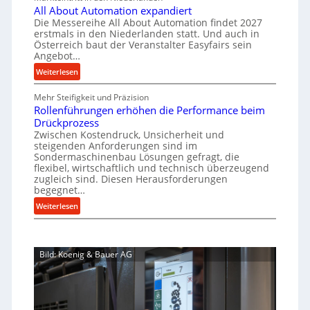
h
e
u
All About Automation expandiert
c
a
r
Die Messereihe All About Automation findet 2027
p
h
s
f
erstmals in den Niederlanden statt. Und auch in
r
i
o
Österreich baut der Veranstalter Easyfairs sein
t
o
n
Angebot…
r
z
e
z
g
:
Weiterlesen
e
n
e
u
A
i
b
n
s
Mehr Steifigkeit und Präzision
l
g
a
g
s
Rollenführungen erhöhen die Performance beim
l
t
u
e
Drückprozess
A
e
-
s
Zwischen Kostendruck, Unsicherheit und
n
b
B
steigenden Anforderungen sind im
i
t
o
Sondermaschinenbau Lösungen gefragt, die
e
s
c
u
flexibel, wirtschaftlich und technisch überzeugend
s
p
h
t
zugleich sind. Diesen Herausforderungen
t
a
begegnet…
A
r
e
n
u
o
:
Weiterlesen
l
n
t
R
b
l
t
o
o
u
u
s
m
l
s
n
i
Bild: Koenig & Bauer AG
a
l
g
t
c
t
e
e
h
i
n
n
i
o
f
5
m
n