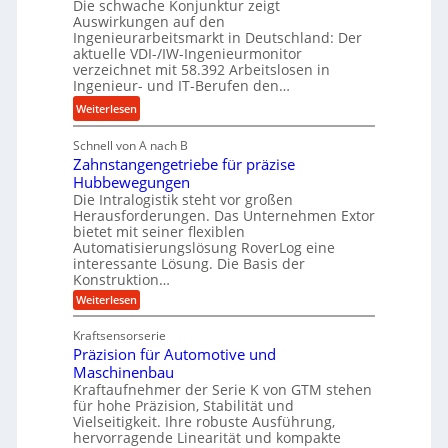
Die schwache Konjunktur zeigt
H
n
a
Auswirkungen auf den
y
e
n
Ingenieurarbeitsmarkt in Deutschland: Der
d
s
g
aktuelle VDI-/IW-Ingenieurmonitor
r
s
verzeichnet mit 58.392 Arbeitslosen in
l
a
t
Ingenieur- und IT-Berufen den…
e
u
e
:
b
Weiterlesen
l
i
M
i
i
g
Schnell von A nach B
e
g
k
e
Zahnstangengetriebe für präzise
h
e
i
r
Hubbewegungen
r
K
m
t
Die Intralogistik steht vor großen
A
u
Herausforderungen. Das Unternehmen Extor
V
U
r
g
bietet mit seiner flexiblen
e
m
b
e
Automatisierungslösung RoverLog eine
r
s
e
l
interessante Lösung. Die Basis der
g
a
Konstruktion…
i
g
l
t
t
e
:
Weiterlesen
e
z
Z
s
w
a
i
u
Kraftsensorserie
l
i
h
c
n
Präzision für Automotive und
o
n
n
h
d
s
Maschinenbau
s
d
t
A
Kraftaufnehmer der Serie K von GTM stehen
e
e
a
für hohe Präzision, Stabilität und
u
n
,
t
Vielseitigkeit. Ihre robuste Ausführung,
g
f
w
r
hervorragende Linearität und kompakte
e
t