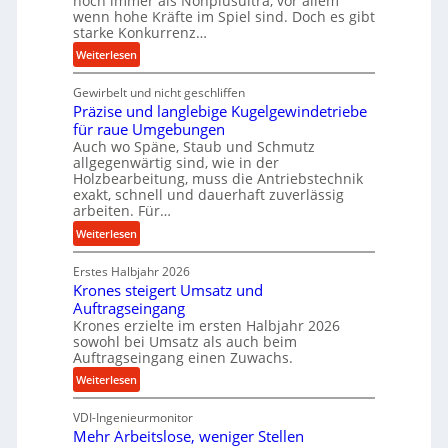
noch immer als Nonplusultra, vor allem
m
wenn hohe Kräfte im Spiel sind. Doch es gibt
a
starke Konkurrenz…
n
:
Weiterlesen
c
K
e
Gewirbelt und nicht geschliffen
u
b
Präzise und langlebige Kugelgewindetriebe
g
e
für raue Umgebungen
e
i
Auch wo Späne, Staub und Schmutz
l
m
allgegenwärtig sind, wie in der
g
Holzbearbeitung, muss die Antriebstechnik
D
e
exakt, schnell und dauerhaft zuverlässig
r
w
arbeiten. Für…
ü
i
:
Weiterlesen
c
n
P
k
d
Erstes Halbjahr 2026
r
p
e
Krones steigert Umsatz und
ä
r
t
Auftragseingang
z
o
r
Krones erzielte im ersten Halbjahr 2026
i
z
i
sowohl bei Umsatz als auch beim
s
e
Auftragseingang einen Zuwachs.
e
e
s
b
:
Weiterlesen
u
s
u
K
n
n
VDI-Ingenieurmonitor
r
d
d
Mehr Arbeitslose, weniger Stellen
o
l