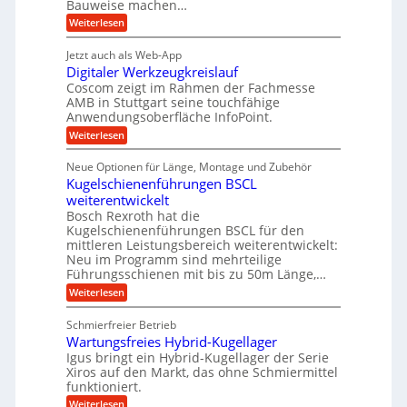
e
i
Bauweise machen…
n
r
g
n
e
:
Weiterlesen
e
a
P
i
b
t
r
g
g
e
Jetzt auch als Web-App
r
ä
s
i
e
f
Digitaler Werkzeugkreislauf
z
e
e
i
Coscom zeigt im Rahmen der Fachmesse
r
ü
b
s
i
AMB in Stuttgart seine touchfähige
S
r
e
i
Anwendungsoberfläche InfoPoint.
n
f
t
r
o
ü
:
g
Weiterlesen
n
e
a
r
D
f
a
l
u
p
i
ü
Neue Optionen für Länge, Montage und Zubehör
n
r
g
l
e
r
ä
Kugelschienenführungen BSCL
i
g
A
e
U
z
t
weiterentwickelt
u
i
n
m
a
t
Bosch Rexroth hat die
s
l
o
g
Kugelschienenführungen BSCL für den
e
e
m
e
mittleren Leistungsbereich weiterentwickelt:
H
r
o
Neu im Programm sind mehrteilige
u
b
W
t
b
Führungsschienen mit bis zu 50m Länge,…
e
i
u
b
r
v
:
Weiterlesen
n
e
k
e
K
w
z
g
u
u
e
Schmierfreier Betrieb
e
n
e
g
g
u
d
Wartungsfreies Hybrid-Kugellager
e
n
u
g
M
l
Igus bringt ein Hybrid-Kugellager der Serie
n
k
a
s
Xiros auf den Markt, das ohne Schmiermittel
g
r
s
c
funktioniert.
e
e
c
h
n
i
h
:
Weiterlesen
i