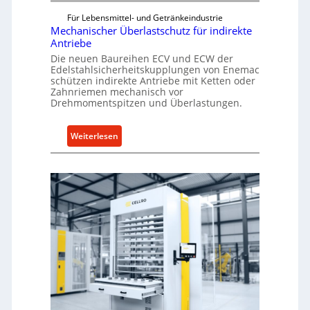
Für Lebensmittel- und Getränkeindustrie
Mechanischer Überlastschutz für indirekte
Antriebe
Die neuen Baureihen ECV und ECW der
Edelstahlsicherheitskupplungen von Enemac
schützen indirekte Antriebe mit Ketten oder
Zahnriemen mechanisch vor
Drehmomentspitzen und Überlastungen.
:
Weiterlesen
M
e
c
h
a
n
i
s
c
h
e
r