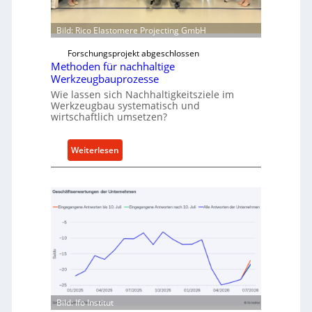
e
o
i
w
Bild: Rico Elastomere Projecting GmbH
t
f
Forschungsprojekt abgeschlossen
e
ü
Methoden für nachhaltige
r
h
Werkzeugbauprozesse
r
Wie lassen sich Nachhaltigkeitsziele im
t
Werkzeugbau systematisch und
A
wirtschaftlich umsetzen?
n
k
:
Weiterlesen
a
M
u
e
f
t
v
h
o
o
n
d
I
e
n
n
d
f
u
ü
Bild: Ifo Institut
s
r