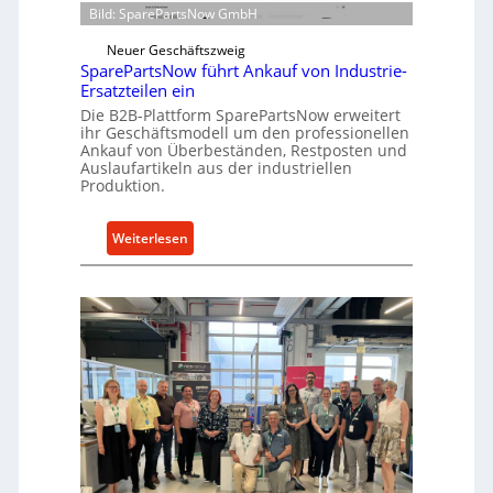
t
Bild: SparePartsNow GmbH
r
w
e
i
Neuer Geschäftszweig
k
SparePartsNow führt Ankauf von Industrie-
c
t
Ersatzteilen ein
k
e
Die B2B-Plattform SparePartsNow erweitert
e
A
ihr Geschäftsmodell um den professionellen
l
Ankauf von Überbeständen, Restposten und
n
t
Auslaufartikeln aus der industriellen
t
Produktion.
X
r
6
i
0
:
Weiterlesen
e
-
S
b
P
p
e
l
a
a
r
t
e
t
P
f
a
o
r
r
t
m
s
w
N