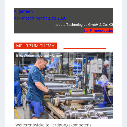
Allgemein
der-maschinenbau.de 2020
steute Technologies GmbH & Co. KG
Zur Firmenwebsite
MEHR ZUM THEMA
Bild: Weber- Hydraulik GmbH
Weiterentwickelte Fertigungskompetenz