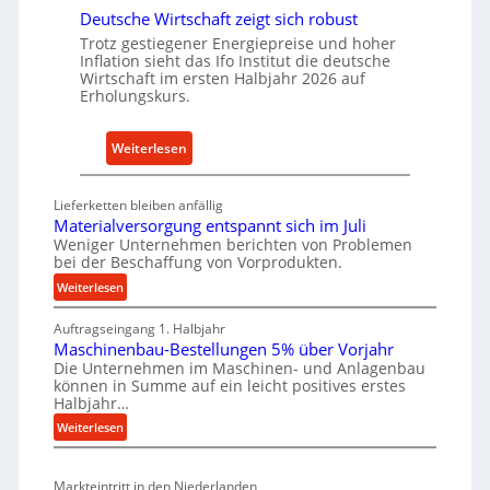
t
Deutsche Wirtschaft zeigt sich robust
n
r
Trotz gestiegener Energiepreise und hoher
a
i
Inflation sieht das Ifo Institut die deutsche
c
Wirtschaft im ersten Halbjahr 2026 auf
e
h
Erholungskurs.
-
h
E
a
:
Weiterlesen
r
l
D
s
t
e
a
i
Lieferketten bleiben anfällig
u
t
Materialversorgung entspannt sich im Juli
g
t
z
Weniger Unternehmen berichten von Problemen
e
bei der Beschaffung von Vorprodukten.
s
t
W
c
:
Weiterlesen
e
e
M
h
i
r
Auftragseingang 1. Halbjahr
a
e
l
k
Maschinenbau-Bestellungen 5% über Vorjahr
t
W
e
z
Die Unternehmen im Maschinen- und Anlagenbau
e
i
n
können in Summe auf ein leicht positives erstes
e
r
r
Halbjahr…
e
u
i
t
i
:
Weiterlesen
a
g
s
M
n
l
b
a
c
v
a
Markteintritt in den Niederlanden
s