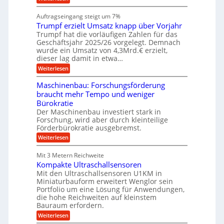
s
i
W
e
l
n
a
n
Auftragseingang steigt um 7%
a
e
r
e
u
Trumpf erzielt Umsatz knapp über Vorjahr
n
t
n
f
b
u
Trumpf hat die vorläufigen Zahlen für das
f
a
n
ü
Geschäftsjahr 2025/26 vorgelegt. Demnach
u
g
h
wurde ein Umsatz von 4,3Mrd.€ erzielt,
s
r
dieser lag damit in etwa…
f
u
:
r
Weiterlesen
n
T
e
g
r
i
e
Maschinenbau: Forschungsförderung
u
e
n
braucht mehr Tempo und weniger
m
s
B
Bürokratie
p
H
S
f
y
Der Maschinenbau investiert stark in
C
e
b
L
Forschung, wird aber durch kleinteilige
r
r
w
Förderbürokratie ausgebremst.
z
i
e
:
Weiterlesen
i
d
i
M
e
-
t
a
l
K
e
Mit 3 Metern Reichweite
s
t
u
r
Kompakte Ultraschallsensoren
c
U
g
e
h
Mit den Ultraschallsensoren U1KM in
m
e
n
i
s
l
Miniaturbauform erweitert Wenglor sein
t
n
a
l
Portfolio um eine Lösung für Anwendungen,
w
e
t
a
i
die hohe Reichweiten auf kleinstem
n
z
g
c
Bauraum erfordern.
b
k
e
k
a
:
n
r
Weiterlesen
e
u
K
a
l