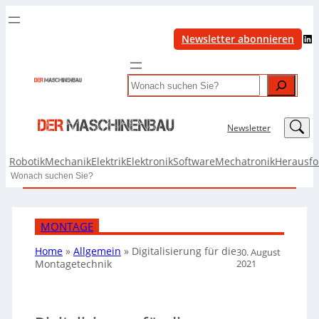
LinkedIn
Newsletter abonnieren
Search
LinkedIn
Newsletter
Robotik
Mechanik
Elektrik
Elektronik
Software
Mechatronik
Herausf
Search
MONTAGE
Home
»
Allgemein
»
Digitalisierung für die
30. August
2021
Montagetechnik