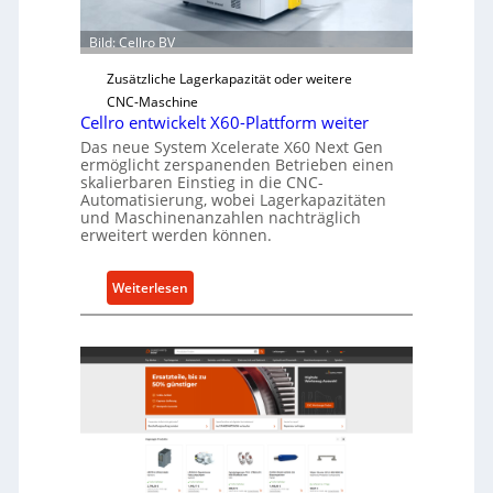
Ü
Bild: Cellro BV
b
e
Zusätzliche Lagerkapazität oder weitere
r
CNC-Maschine
l
Cellro entwickelt X60-Plattform weiter
a
Das neue System Xcelerate X60 Next Gen
s
ermöglicht zerspanenden Betrieben einen
skalierbaren Einstieg in die CNC-
t
Automatisierung, wobei Lagerkapazitäten
s
und Maschinenanzahlen nachträglich
c
erweitert werden können.
h
u
:
Weiterlesen
t
C
z
e
f
l
ü
l
r
r
i
o
n
e
d
n
i