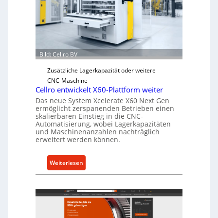
c
h
e
r
Ü
Bild: Cellro BV
b
e
Zusätzliche Lagerkapazität oder weitere
r
CNC-Maschine
l
Cellro entwickelt X60-Plattform weiter
a
Das neue System Xcelerate X60 Next Gen
s
ermöglicht zerspanenden Betrieben einen
skalierbaren Einstieg in die CNC-
t
Automatisierung, wobei Lagerkapazitäten
s
und Maschinenanzahlen nachträglich
c
erweitert werden können.
h
u
:
Weiterlesen
t
C
z
e
f
l
ü
l
r
r