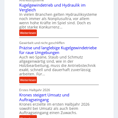
Antriebssysteme
r
Kugelgewindetrieb und Hydraulik im
f
Vergleich
o
In vielen Branchen gelten Hydrauliksysteme
r
noch immer als Nonplusultra, vor allem
m
wenn hohe Kräfte im Spiel sind. Doch es
a
gibt starke Konkurrenz…
n
:
Weiterlesen
c
K
e
Gewirbelt und nicht geschliffen
u
b
Präzise und langlebige Kugelgewindetriebe
g
e
für raue Umgebungen
e
i
Auch wo Späne, Staub und Schmutz
l
allgegenwärtig sind, wie in der
m
g
Holzbearbeitung, muss die Antriebstechnik
D
e
exakt, schnell und dauerhaft zuverlässig
r
w
arbeiten. Für…
ü
i
:
Weiterlesen
c
n
P
k
d
Erstes Halbjahr 2026
r
p
e
Krones steigert Umsatz und
ä
r
t
Auftragseingang
z
o
r
Krones erzielte im ersten Halbjahr 2026
i
z
i
sowohl bei Umsatz als auch beim
s
e
Auftragseingang einen Zuwachs.
e
e
s
b