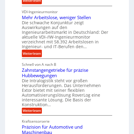
:
Weiterlesen
u
s
u
K
n
n
VDI-Ingenieurmonitor
r
d
d
Mehr Arbeitslose, weniger Stellen
o
l
Die schwache Konjunktur zeigt
H
n
a
Auswirkungen auf den
y
e
n
Ingenieurarbeitsmarkt in Deutschland: Der
d
s
g
aktuelle VDI-/IW-Ingenieurmonitor
r
s
verzeichnet mit 58.392 Arbeitslosen in
l
a
t
Ingenieur- und IT-Berufen den…
e
u
e
:
b
Weiterlesen
l
i
M
i
i
g
Schnell von A nach B
e
g
k
e
Zahnstangengetriebe für präzise
h
e
i
r
Hubbewegungen
r
K
m
t
Die Intralogistik steht vor großen
A
u
Herausforderungen. Das Unternehmen
V
U
r
g
Extor bietet mit seiner flexiblen
e
m
b
e
Automatisierungslösung RoverLog eine
r
s
e
l
interessante Lösung. Die Basis der
g
a
Konstruktion…
i
g
l
t
t
e
:
Weiterlesen
e
z
Z
s
w
a
i
u
Kraftsensorserie
l
i
h
c
n
Präzision für Automotive und
o
n
n
h
d
s
Maschinenbau
s
d