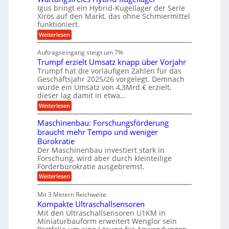
n
u
g
M
l
Igus bringt ein Hybrid-Kugellager der Serie
n
k
a
s
Xiros auf den Markt, das ohne Schmiermittel
g
r
s
c
funktioniert.
e
e
c
h
n
i
h
:
Weiterlesen
i
s
i
W
e
l
n
a
n
Auftragseingang steigt um 7%
a
e
r
e
u
Trumpf erzielt Umsatz knapp über Vorjahr
n
t
n
f
b
u
Trumpf hat die vorläufigen Zahlen für das
f
a
n
ü
Geschäftsjahr 2025/26 vorgelegt. Demnach
u
g
h
wurde ein Umsatz von 4,3Mrd.€ erzielt,
s
r
dieser lag damit in etwa…
f
u
:
r
Weiterlesen
n
T
e
g
r
i
e
Maschinenbau: Forschungsförderung
u
e
n
braucht mehr Tempo und weniger
m
s
B
Bürokratie
p
H
S
f
y
Der Maschinenbau investiert stark in
C
e
b
L
Forschung, wird aber durch kleinteilige
r
r
w
Förderbürokratie ausgebremst.
z
i
e
:
Weiterlesen
i
d
i
M
e
-
t
a
l
K
e
Mit 3 Metern Reichweite
s
t
u
r
Kompakte Ultraschallsensoren
c
U
g
e
h
Mit den Ultraschallsensoren U1KM in
m
e
n
i
s
l
Miniaturbauform erweitert Wenglor sein
t
n
a
l
w