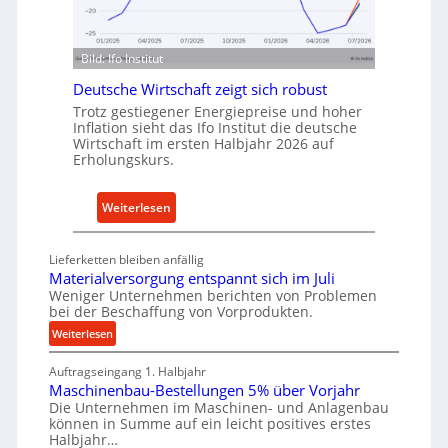
n
n
d
f
u
ü
Bild: Ifo Institut
s
r
t
Deutsche Wirtschaft zeigt sich robust
n
r
Trotz gestiegener Energiepreise und hoher
a
Inflation sieht das Ifo Institut die deutsche
i
c
Wirtschaft im ersten Halbjahr 2026 auf
e
h
Erholungskurs.
-
h
E
a
:
Weiterlesen
r
l
D
s
t
e
a
i
Lieferketten bleiben anfällig
u
t
Materialversorgung entspannt sich im Juli
g
t
Weniger Unternehmen berichten von Problemen
z
e
bei der Beschaffung von Vorprodukten.
s
t
W
c
:
Weiterlesen
e
e
M
h
i
r
Auftragseingang 1. Halbjahr
a
e
l
k
Maschinenbau-Bestellungen 5% über Vorjahr
t
W
e
z
Die Unternehmen im Maschinen- und Anlagenbau
e
i
n
können in Summe auf ein leicht positives erstes
e
r
r
Halbjahr…
e
i
u