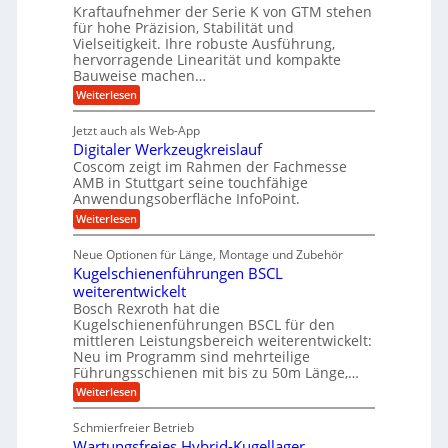
t
A
Kraftaufnehmer der Serie K von GTM stehen
e
e
a
für hohe Präzision, Stabilität und
u
n
,
t
Vielseitigkeit. Ihre robuste Ausführung,
g
f
w
r
hervorragende Linearität und kompakte
e
t
e
i
Bauweise machen…
n
r
g
n
e
:
Weiterlesen
e
a
P
i
b
t
r
g
g
e
Jetzt auch als Web-App
r
ä
s
i
e
f
Digitaler Werkzeugkreislauf
z
e
e
i
Coscom zeigt im Rahmen der Fachmesse
r
ü
b
s
i
AMB in Stuttgart seine touchfähige
S
r
e
i
Anwendungsoberfläche InfoPoint.
n
f
t
r
o
ü
:
g
Weiterlesen
n
e
a
r
D
f
a
l
u
p
i
ü
Neue Optionen für Länge, Montage und Zubehör
n
r
g
l
e
r
ä
Kugelschienenführungen BSCL
i
g
A
e
U
z
t
weiterentwickelt
u
i
n
m
a
t
Bosch Rexroth hat die
s
l
o
g
Kugelschienenführungen BSCL für den
e
e
m
e
mittleren Leistungsbereich weiterentwickelt:
H
r
o
Neu im Programm sind mehrteilige
u
b
W
t
b
Führungsschienen mit bis zu 50m Länge,…
e
i
u
b
r
v
:
Weiterlesen
n
e
k
e
K
w
z
g
u
u
e
Schmierfreier Betrieb
e
n
e
g
g
u
d
Wartungsfreies Hybrid-Kugellager
e