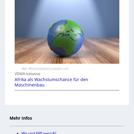
Bild: ©fotomek/stock.adobe.com
VDMA-Initiative
Afrika als Wachstumschance für den
Maschinenbau
Mehr Infos
Wir sind IVW geprüft!