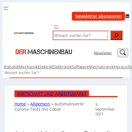
LinkedIn
Newsletter abonnieren
Search
LinkedIn
Newsletter
Robotik
Mechanik
Elektrik
Elektronik
Software
Mechatronik
Herausf
Search
WIRTSCHAFT UND ARBEITSMARKT
Home
»
Allgemein
»
Automatisierte
3.
September
Corona-Tests mit Cobot
2021