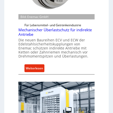
Bild: Enemac GmbH
Für Lebensmittel- und Getränkeindustrie
Mechanischer Überlastschutz für indirekte
Antriebe
Die neuen Baureihen ECV und ECW der
Edelstahlsicherheitskupplungen von
Enemac schützen indirekte Antriebe mit
Ketten oder Zahnriemen mechanisch vor
Drehmomentspitzen und Überlastungen.
:
Weiterlesen
M
e
c
h
a
n
i
s