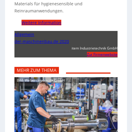
Materials für hygienesensible und
Reinraumanwendungen.
Weitere Information
Allgemein
der-maschinenbau.de 2020
item Industrietechnik GmbH
Zur Firmenwebsite
MEHR ZUM THEMA
Bild: Weber- Hydraulik GmbH