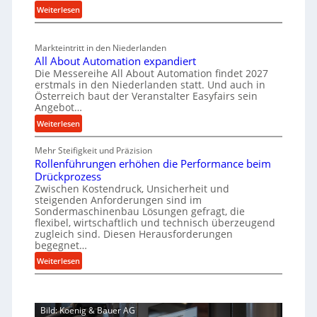
t
:
i
Weiterlesen
a
g
s
M
n
l
b
a
c
v
a
Markteintritt in den Niederlanden
s
h
e
u
All About Automation expandiert
c
a
r
Die Messereihe All About Automation findet 2027
p
h
s
f
erstmals in den Niederlanden statt. Und auch in
r
i
o
Österreich baut der Veranstalter Easyfairs sein
t
o
n
Angebot…
r
z
e
z
g
:
Weiterlesen
e
n
e
u
A
i
b
n
s
Mehr Steifigkeit und Präzision
l
g
a
g
Rollenführungen erhöhen die Performance beim
s
l
t
u
e
Drückprozess
A
e
-
s
Zwischen Kostendruck, Unsicherheit und
n
b
B
steigenden Anforderungen sind im
i
t
o
Sondermaschinenbau Lösungen gefragt, die
e
s
c
u
flexibel, wirtschaftlich und technisch überzeugend
s
p
h
t
zugleich sind. Diesen Herausforderungen
t
a
begegnet…
A
r
e
n
u
o
:
Weiterlesen
l
n
t
R
b
l
t
o
o
u
u
s
m
l
s
n
i
Bild: Koenig & Bauer AG
a
l