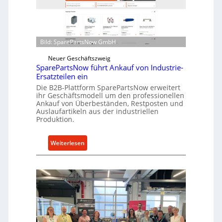
i
o
n
e
d
n
i
t
Bild: SparePartsNow GmbH
r
w
e
i
Neuer Geschäftszweig
k
SparePartsNow führt Ankauf von Industrie-
c
t
Ersatzteilen ein
k
e
Die B2B-Plattform SparePartsNow erweitert
e
ihr Geschäftsmodell um den professionellen
A
l
Ankauf von Überbeständen, Restposten und
n
t
Auslaufartikeln aus der industriellen
t
Produktion.
X
r
6
i
0
:
Weiterlesen
e
-
S
b
P
p
e
l
a
a
r
t
e
t
P
f
a