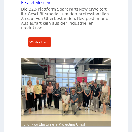
Ersatzteilen ein
k
e
Die B2B-Plattform SparePartsNow erweitert
e
A
ihr Geschäftsmodell um den professionellen
l
n
Ankauf von Überbeständen, Restposten und
t
Auslaufartikeln aus der industriellen
t
Produktion.
X
r
6
i
0
:
Weiterlesen
e
-
S
b
P
p
e
l
a
a
r
t
e
t
P
f
a
o
r
r
t
m
s
w
N
e
o
i
w
Bild: Rico Elastomere Projecting GmbH
t
f