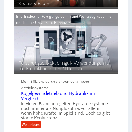
a
Koenig & Bauer
g
r
n
e
V
d
n
o
Bild: Institut für Fertigungstechnik und Werkzeugmaschinen
i
e
r
der Leibniz Universität Hannover
e
r
j
r
h
a
t
ö
h
h
r
e
n
d
Forschungsprojekt bringt KI-Anwendungen für
i
die Produktion in den Mittelstand
e
P
Mehr Effizienz durch elektromechanische
e
r
Antriebssysteme
Kugelgewindetrieb und Hydraulik im
f
Vergleich
o
In vielen Branchen gelten Hydrauliksysteme
r
noch immer als Nonplusultra, vor allem
m
wenn hohe Kräfte im Spiel sind. Doch es gibt
a
starke Konkurrenz…
n
:
Weiterlesen
c
K
e