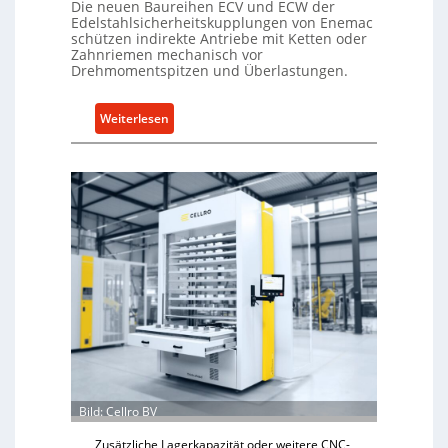
Die neuen Baureihen ECV und ECW der
Edelstahlsicherheitskupplungen von Enemac
schützen indirekte Antriebe mit Ketten oder
Zahnriemen mechanisch vor
Drehmomentspitzen und Überlastungen.
:
Weiterlesen
M
e
c
h
a
n
i
s
c
h
e
r
Ü
b
Bild: Cellro BV
e
Zusätzliche Lagerkapazität oder weitere CNC-