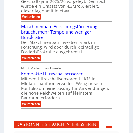
ü
Geschäftsjahr 2025/26 vorgelegt. Demnach
u
g
h
wurde ein Umsatz von 4,3Mrd.€ erzielt,
s
r
dieser lag damit in etwa…
f
u
:
r
Weiterlesen
n
T
e
g
r
i
e
Maschinenbau: Forschungsförderung
u
e
n
braucht mehr Tempo und weniger
m
s
B
Bürokratie
p
H
S
f
y
Der Maschinenbau investiert stark in
C
e
b
L
Forschung, wird aber durch kleinteilige
r
r
w
Förderbürokratie ausgebremst.
z
i
e
:
Weiterlesen
i
d
i
M
e
-
t
a
l
K
e
Mit 3 Metern Reichweite
s
t
u
r
Kompakte Ultraschallsensoren
c
U
g
e
h
Mit den Ultraschallsensoren U1KM in
m
e
n
i
s
l
Miniaturbauform erweitert Wenglor sein
t
n
a
l
Portfolio um eine Lösung für Anwendungen,
w
e
t
a
i
die hohe Reichweiten auf kleinstem
n
z
g
c
Bauraum erfordern.
b
k
e
k
a
:
n
r
Weiterlesen
e
u
K
a
l
:
o
p
t
F
m
p
o
p
ü
DAS KÖNNTE SIE AUCH INTERESSIEREN
r
a
b
s
k
e
c
t
r