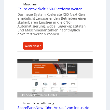
r
Maschine
l
Cellro entwickelt X60-Plattform weiter
a
Das neue System Xcelerate X60 Next Gen
s
ermöglicht zerspanenden Betrieben einen
t
skalierbaren Einstieg in die CNC-
Automatisierung, wobei Lagerkapazitäten
s
und Maschinenanzahlen nachträglich
c
erweitert werden können.
h
u
:
Weiterlesen
t
C
z
e
f
l
ü
l
r
r
i
o
n
e
d
n
i
t
r
Bild: SparePartsNow GmbH
w
e
i
Neuer Geschäftszweig
k
c
SparePartsNow führt Ankauf von Industrie-
t