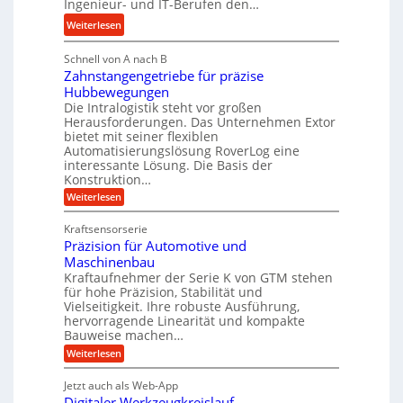
a
t
Ingenieur- und IT-Berufen den…
e
u
e
:
b
Weiterlesen
l
i
M
i
i
g
Schnell von A nach B
e
g
k
e
Zahnstangengetriebe für präzise
h
e
i
r
Hubbewegungen
r
K
m
t
Die Intralogistik steht vor großen
A
u
Herausforderungen. Das Unternehmen Extor
V
U
r
g
bietet mit seiner flexiblen
e
m
b
e
Automatisierungslösung RoverLog eine
r
s
e
l
interessante Lösung. Die Basis der
g
a
Konstruktion…
i
g
l
t
t
e
:
Weiterlesen
e
z
Z
s
w
a
i
u
Kraftsensorserie
l
i
h
c
n
Präzision für Automotive und
o
n
n
h
d
s
Maschinenbau
s
d
t
A
Kraftaufnehmer der Serie K von GTM stehen
e
e
a
für hohe Präzision, Stabilität und
u
n
,
t
Vielseitigkeit. Ihre robuste Ausführung,
g
f
w
r
hervorragende Linearität und kompakte
e
t
e
i
Bauweise machen…
n
r
g
n
e
:
Weiterlesen
e
a
P
i
b
t
r
g
g
e
Jetzt auch als Web-App
r
ä
s
i
e
f
Digitaler Werkzeugkreislauf
z