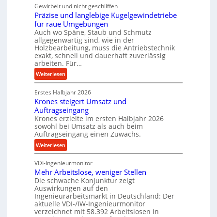
Gewirbelt und nicht geschliffen
u
b
Präzise und langlebige Kugelgewindetriebe
g
e
für raue Umgebungen
e
i
Auch wo Späne, Staub und Schmutz
l
m
allgegenwärtig sind, wie in der
g
D
Holzbearbeitung, muss die Antriebstechnik
e
exakt, schnell und dauerhaft zuverlässig
r
w
arbeiten. Für…
ü
i
:
c
Weiterlesen
n
P
k
d
Erstes Halbjahr 2026
r
p
e
Krones steigert Umsatz und
ä
r
t
Auftragseingang
z
o
r
Krones erzielte im ersten Halbjahr 2026
i
z
i
sowohl bei Umsatz als auch beim
s
e
Auftragseingang einen Zuwachs.
e
e
s
b
:
Weiterlesen
u
s
u
K
n
n
VDI-Ingenieurmonitor
r
d
d
Mehr Arbeitslose, weniger Stellen
o
l
Die schwache Konjunktur zeigt
H
n
a
Auswirkungen auf den
y
e
n
Ingenieurarbeitsmarkt in Deutschland: Der
d
s
g
aktuelle VDI-/IW-Ingenieurmonitor
r
s
verzeichnet mit 58.392 Arbeitslosen in
l