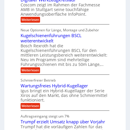
e
e
i
Coscom zeigt im Rahmen der Fachmesse
r
ü
b
s
i
AMB in Stuttgart seine touchfähige
S
r
e
i
Anwendungsoberfläche InfoPoint.
n
f
t
r
o
ü
:
g
Weiterlesen
n
e
a
r
D
f
a
l
u
p
i
ü
Neue Optionen für Länge, Montage und Zubehör
n
r
g
l
e
r
ä
Kugelschienenführungen BSCL
i
g
A
e
U
z
t
weiterentwickelt
u
i
n
m
a
t
Bosch Rexroth hat die
s
l
o
g
Kugelschienenführungen BSCL für den
e
e
m
e
mittleren Leistungsbereich weiterentwickelt:
H
r
o
Neu im Programm sind mehrteilige
u
b
W
t
b
Führungsschienen mit bis zu 50m Länge,…
e
i
u
b
r
v
:
Weiterlesen
n
e
k
e
K
w
z
g
u
u
e
Schmierfreier Betrieb
e
n
e
g
g
u
d
Wartungsfreies Hybrid-Kugellager
e
n
u
g
M
l
Igus bringt ein Hybrid-Kugellager der Serie
n
k
a
s
Xiros auf den Markt, das ohne Schmiermittel
g
r
s
c
funktioniert.
e
e
c
h
n
i
h
:
Weiterlesen
i
s
i
W
e
l
n
a
n
Auftragseingang steigt um 7%
a
e
r
e
u
Trumpf erzielt Umsatz knapp über Vorjahr
n
t
n
f
b
u
Trumpf hat die vorläufigen Zahlen für das
f
a
n