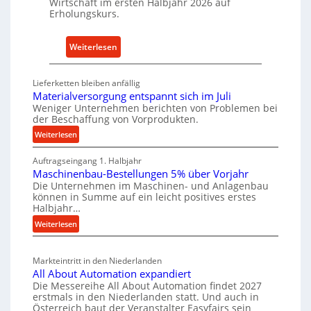
e
Wirtschaft im ersten Halbjahr 2026 auf
h
Erholungskurs.
-
h
E
a
r
:
Weiterlesen
l
s
D
t
a
e
i
Lieferketten bleiben anfällig
t
u
Materialversorgung entspannt sich im Juli
g
z
t
Weniger Unternehmen berichten von Problemen bei
e
t
der Beschaffung von Vorprodukten.
s
W
e
c
:
Weiterlesen
e
i
M
h
r
Auftragseingang 1. Halbjahr
a
l
e
k
Maschinenbau-Bestellungen 5% über Vorjahr
t
e
W
z
Die Unternehmen im Maschinen- und Anlagenbau
e
n
i
können in Summe auf ein leicht positives erstes
e
r
e
r
Halbjahr…
u
i
i
t
:
Weiterlesen
g
a
n
s
M
l
b
a
c
v
a
Markteintritt in den Niederlanden
s
h
e
u
All About Automation expandiert
c
a
r
p
Die Messereihe All About Automation findet 2027
h
s
f
erstmals in den Niederlanden statt. Und auch in
r
i
o
Österreich baut der Veranstalter Easyfairs sein
t