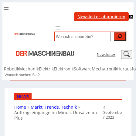
LinkedIn
Newsletter abonnieren
Search
LinkedIn
Newsletter
Robotik
Mechanik
Elektrik
Elektronik
Software
Mechatronik
Herausf
Search
NEWS
Home
»
Markt, Trends, Technik
»
4.
Septembe
Auftragseingänge im Minus, Umsätze im
r 2023
Plus