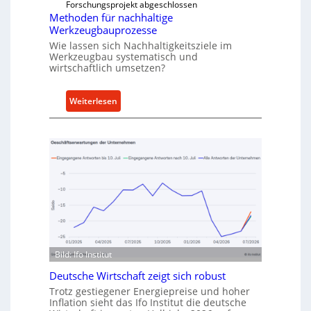
e
Forschungsprojekt abgeschlossen
ü
Methoden für nachhaltige
r
h
Werkzeugbauprozesse
r
Wie lassen sich Nachhaltigkeitsziele im
t
Werkzeugbau systematisch und
A
wirtschaftlich umsetzen?
n
k
:
Weiterlesen
a
M
u
e
f
t
v
h
o
o
n
d
I
e
n
n
d
f
u
ü
s
Bild: Ifo Institut
r
t
Deutsche Wirtschaft zeigt sich robust
n
r
a
Trotz gestiegener Energiepreise und hoher
i
Inflation sieht das Ifo Institut die deutsche
c