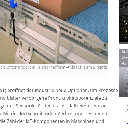
V
R
K
Bild
Wer
Han
men unter anderem in Thermoform-Anlagen zum Einsatz
F
A
P
(IIoT) eröffnet der Industrie neue Optionen, um Prozesse
M
nd bisher verborgene Produktivitätspotenziale zu
igenter Sensorik können u.a. Ausfallzeiten reduziert
. Mit der fortschreitenden Verbreitung des neuen
die Zahl der IoT-Komponenten in Maschinen und