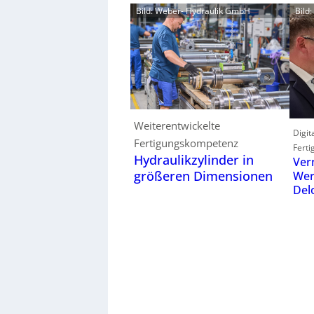
Bild: Weber- Hydraulik GmbH
Bild
Weiterentwickelte
Digit
Fertigungskompetenz
Ferti
Hydraulikzylinder in
Ver
größeren Dimensionen
Wer
Del