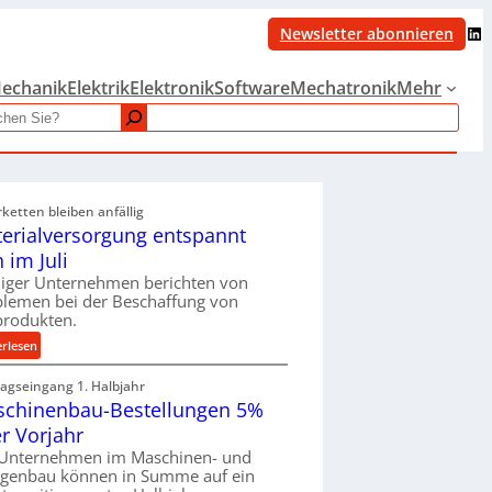
LinkedIn
Newsletter abonnieren
echanik
Elektrik
Elektronik
Software
Mechatronik
Mehr
rketten bleiben anfällig
erialversorgung entspannt
h im Juli
iger Unternehmen berichten von
blemen bei der Beschaffung von
produkten.
:
erlesen
M
ragseingang 1. Halbjahr
a
chinenbau-Bestellungen 5%
t
e
r Vorjahr
r
 Unternehmen im Maschinen- und
i
agenbau können in Summe auf ein
a