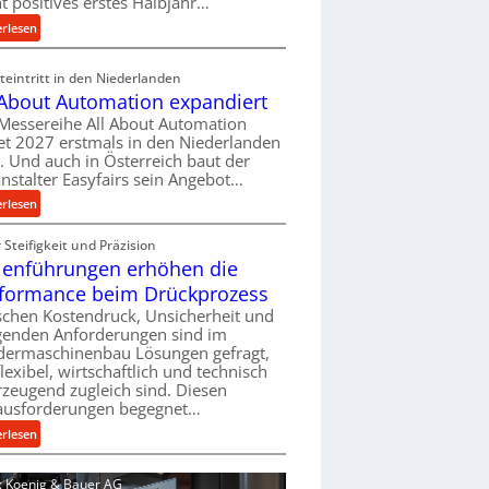
ht positives erstes Halbjahr…
l
:
erlesen
v
M
e
a
eintritt in den Niederlanden
r
s
 About Automation expandiert
s
c
Messereihe All About Automation
o
h
et 2027 erstmals in den Niederlanden
r
i
t. Und auch in Österreich baut der
g
n
nstalter Easyfairs sein Angebot…
u
e
:
erlesen
n
n
A
g
b
Steifigkeit und Präzision
l
e
a
lenführungen erhöhen die
l
n
u
A
t
formance beim Drückprozess
-
b
s
chen Kostendruck, Unsicherheit und
B
o
p
igenden Anforderungen sind im
e
u
dermaschinenbau Lösungen gefragt,
a
s
flexibel, wirtschaftlich und technisch
t
n
t
zeugend zugleich sind. Diesen
A
n
e
ausforderungen begegnet…
u
t
l
t
:
s
erlesen
l
o
R
i
u
m
o
c
d: Koenig & Bauer AG
n