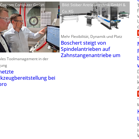
: Coscom Computer GmbH
Bild: Stöber Antriebstechnik GmbH &
Co. KG
Mehr Flexibilität, Dynamik und Platz
Boschert steigt von
Spindelantrieben auf
Zahnstangenantriebe um
ales Toolmanagement in der
gung
netzte
kzeugbereitstellung bei
oro