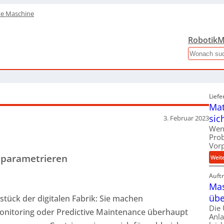
te Maschine
Robotik
M
Search
Liefe
Mat
sic
3. Februar 2023
Wen
Pro
Vor
 parametrieren
Weit
Auft
Mas
übe
tück der digitalen Fabrik: Sie machen
Die
nitoring oder Predictive Maintenance überhaupt
Anl