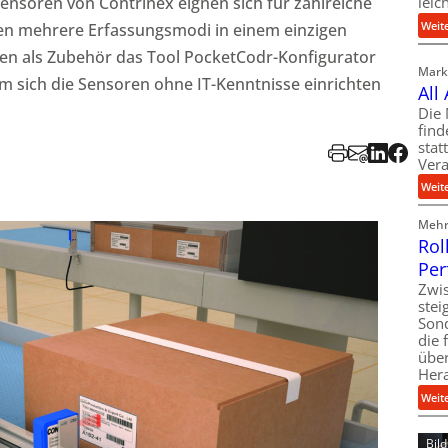
 Sensoren von Contrinex eignen sich für zahlreiche
leic
Weit
nen mehrere Erfassungsmodi in einem einzigen
men als Zubehör das Tool PocketCodr-Konfigurator
Markt
m sich die Sensoren ohne IT-Kenntnisse einrichten
All
Die 
find
stat
Vera
Weit
Mehr 
Rol
Per
Zwis
ste
Son
die 
über
Her
Weit
Bil