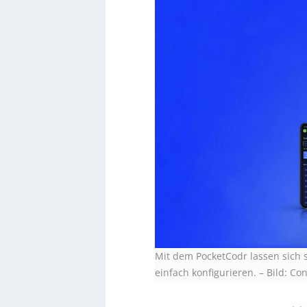
Mit dem PocketCodr lassen sich 
einfach konfigurieren.
–
Bild: Co