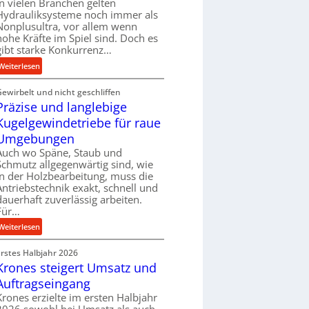
In vielen Branchen gelten
e
Hydrauliksysteme noch immer als
r
Nonplusultra, vor allem wenn
f
hohe Kräfte im Spiel sind. Doch es
gibt starke Konkurrenz…
o
r
:
Weiterlesen
m
K
a
Gewirbelt und nicht geschliffen
u
n
Präzise und langlebige
g
c
e
Kugelgewindetriebe für raue
e
l
Umgebungen
b
g
Auch wo Späne, Staub und
e
e
Schmutz allgegenwärtig sind, wie
i
w
in der Holzbearbeitung, muss die
m
i
Antriebstechnik exakt, schnell und
D
n
dauerhaft zuverlässig arbeiten.
r
Für…
d
ü
e
:
Weiterlesen
c
t
P
k
r
Erstes Halbjahr 2026
r
p
i
Krones steigert Umsatz und
ä
r
e
z
Auftragseingang
o
b
i
Krones erzielte im ersten Halbjahr
z
u
s