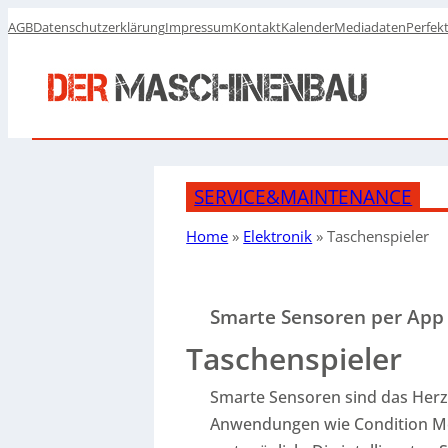
AGB
Datenschutzerklärung
Impressum
Kontakt
Kalender
Mediadaten
Perfek
SERVICE&MAINTENANCE
Home
»
Elektronik
»
Taschenspieler
Smarte Sensoren per App
Taschenspieler
Smarte Sensoren sind das Herzs
Anwendungen wie Condition Mo