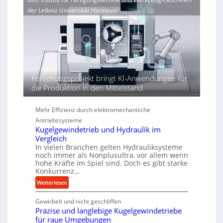
i
e
r
der Leibniz Universität Hannover
e
r
j
r
h
a
t
ö
h
h
r
e
n
d
Forschungsprojekt bringt KI-Anwendungen für
i
die Produktion in den Mittelstand
e
P
e
Mehr Effizienz durch elektromechanische
r
Antriebssysteme
f
Kugelgewindetrieb und Hydraulik im
o
Vergleich
In vielen Branchen gelten Hydrauliksysteme
r
noch immer als Nonplusultra, vor allem wenn
m
hohe Kräfte im Spiel sind. Doch es gibt starke
a
Konkurrenz…
n
:
Weiterlesen
c
K
e
Gewirbelt und nicht geschliffen
u
b
Präzise und langlebige Kugelgewindetriebe
g
e
für raue Umgebungen
e
i