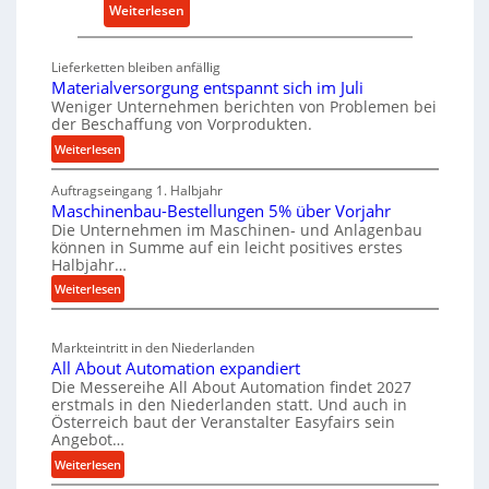
r
:
Weiterlesen
l
s
D
t
a
e
i
Lieferketten bleiben anfällig
t
u
g
Materialversorgung entspannt sich im Juli
z
t
Weniger Unternehmen berichten von Problemen bei
e
t
der Beschaffung von Vorprodukten.
s
W
e
c
:
Weiterlesen
e
i
M
h
r
l
Auftragseingang 1. Halbjahr
a
e
k
Maschinenbau-Bestellungen 5% über Vorjahr
t
e
W
z
Die Unternehmen im Maschinen- und Anlagenbau
e
n
i
können in Summe auf ein leicht positives erstes
e
r
e
r
Halbjahr…
u
i
i
t
:
Weiterlesen
g
a
n
s
M
l
b
a
c
v
a
Markteintritt in den Niederlanden
s
h
e
u
All About Automation expandiert
c
a
r
p
Die Messereihe All About Automation findet 2027
h
s
f
erstmals in den Niederlanden statt. Und auch in
r
i
o
Österreich baut der Veranstalter Easyfairs sein
t
o
n
Angebot…
r
z
z
e
g
:
Weiterlesen
e
n
e
u
A