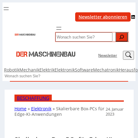
LinkedIn
Newsletter abonnieren
Search
LinkedIn
Newsletter
Robotik
Mechanik
Elektrik
Elektronik
Software
Mechatronik
Herausf
Search
BESCHAFFUNG
Home
»
Elektronik
»
Skalierbare Box-PCs für
24. Januar
2023
Edge-KI-Anwendungen