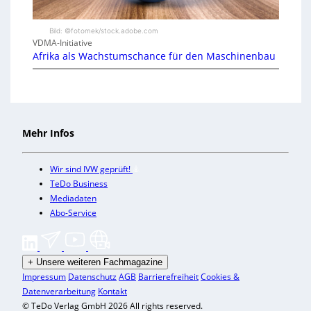
Bild: ©fotomek/stock.adobe.com
VDMA-Initiative
Afrika als Wachstumschance für den Maschinenbau
Mehr Infos
Wir sind IVW geprüft!
TeDo Business
Mediadaten
Abo-Service
+
Unsere weiteren Fachmagazine
Impressum
Datenschutz
AGB
Barrierefreiheit
Cookies &
Datenverarbeitung
Kontakt
© TeDo Verlag GmbH 2026 All rights reserved.