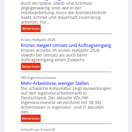
Auch wo Späne, Staub und Schmutz
l
m
allgegenwärtig sind, wie in der
g
D
Holzbearbeitung, muss die Antriebstechnik
e
exakt, schnell und dauerhaft zuverlässig
r
w
arbeiten. Für…
ü
i
c
:
Weiterlesen
n
k
P
d
p
Erstes Halbjahr 2026
r
e
Krones steigert Umsatz und Auftragseingang
r
ä
t
Krones erzielte im ersten Halbjahr 2026
o
z
r
sowohl bei Umsatz als auch beim
z
i
Auftragseingang einen Zuwachs.
i
e
s
e
:
Weiterlesen
s
e
b
K
s
u
u
VDI-Ingenieurmonitor
r
n
n
Mehr Arbeitslose, weniger Stellen
o
d
Die schwache Konjunktur zeigt Auswirkungen
d
n
l
auf den Ingenieurarbeitsmarkt in
H
e
a
Deutschland: Der aktuelle VDI-/IW-
y
s
n
Ingenieurmonitor verzeichnet mit 58.392
d
s
Arbeitslosen in Ingenieur- und IT-Berufen
g
r
t
den…
l
a
e
e
:
Weiterlesen
u
i
b
M
l
g
i
Schnell von A nach B
e