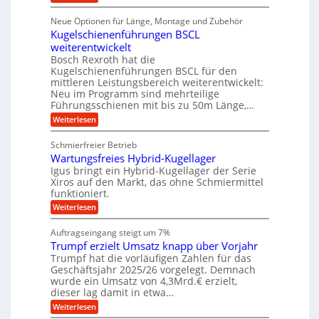
r
D
f
a
a
l
p
i
ü
Neue Optionen für Länge, Montage und Zubehör
n
r
g
u
l
r
ä
Kugelschienenführungen BSCL
i
g
A
e
e
z
t
weiterentwickelt
u
U
i
n
a
t
Bosch Rexroth hat die
s
l
m
o
Kugelschienenführungen BSCL für den
e
e
m
g
mittleren Leistungsbereich weiterentwickelt:
H
r
o
Neu im Programm sind mehrteilige
u
e
W
t
b
Führungsschienen mit bis zu 50m Länge,…
e
i
b
b
r
v
:
Weiterlesen
u
e
k
e
K
w
n
z
u
u
e
Schmierfreier Betrieb
e
n
g
g
g
u
d
Wartungsfreies Hybrid-Kugellager
e
e
u
g
M
l
Igus bringt ein Hybrid-Kugellager der Serie
n
k
n
a
s
Xiros auf den Markt, das ohne Schmiermittel
g
r
s
c
funktioniert.
e
e
c
h
n
i
h
:
Weiterlesen
i
s
i
W
e
l
n
a
n
Auftragseingang steigt um 7%
a
e
r
e
u
Trumpf erzielt Umsatz knapp über Vorjahr
n
t
n
f
b
u
Trumpf hat die vorläufigen Zahlen für das
f
a
n
ü
Geschäftsjahr 2025/26 vorgelegt. Demnach
u
g
h
wurde ein Umsatz von 4,3Mrd.€ erzielt,
s
r
dieser lag damit in etwa…
f
u
:
r
Weiterlesen
n
T
e
g