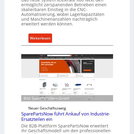
s
ermöglicht zerspanenden Betrieben einen
t
skalierbaren Einstieg in die CNC-
Automatisierung, wobei Lagerkapazitäten
s
und Maschinenanzahlen nachträglich
c
erweitert werden können.
h
u
:
Weiterlesen
t
C
z
e
f
l
ü
l
r
r
i
o
n
e
d
n
i
t
r
Bild: SparePartsNow GmbH
w
e
i
Neuer Geschäftszweig
k
c
SparePartsNow führt Ankauf von Industrie-
t
Ersatzteilen ein
k
e
Die B2B-Plattform SparePartsNow erweitert
e
A
ihr Geschäftsmodell um den professionellen
l