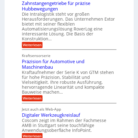
i
e
Zahnstangengetriebe für präzise
g
h
k
r
Hubbewegungen
e
r
i
t
Die Intralogistik steht vor großen
K
A
m
Herausforderungen. Das Unternehmen Extor
U
u
r
bietet mit seiner flexiblen
V
m
g
b
Automatisierungslösung RoverLog eine
e
s
e
e
interessante Lösung. Die Basis der
r
a
l
Konstruktion…
i
g
t
g
t
:
Weiterlesen
l
z
Z
e
s
a
e
u
Kraftsensorserie
w
l
h
i
n
Präzision für Automotive und
i
o
n
c
d
s
Maschinenbau
n
s
t
h
A
Kraftaufnehmer der Serie K von GTM stehen
d
e
a
für hohe Präzision, Stabilität und
u
e
n
,
Vielseitigkeit. Ihre robuste Ausführung,
g
f
t
w
hervorragende Linearität und kompakte
e
t
r
e
Bauweise machen…
n
r
g
i
n
:
Weiterlesen
e
a
P
e
i
t
r
g
b
g
Jetzt auch als Web-App
r
ä
s
i
e
e
Digitaler Werkzeugkreislauf
z
e
e
i
Coscom zeigt im Rahmen der Fachmesse
f
r
b
s
i
AMB in Stuttgart seine touchfähige
ü
S
e
i
Anwendungsoberfläche InfoPoint.
n
f
r
t
o
ü
:
g
Weiterlesen
n
r
e