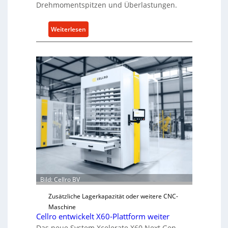
Drehmomentspitzen und Überlastungen.
:
Weiterlesen
M
e
c
h
a
n
i
s
c
h
e
r
Ü
b
Bild: Cellro BV
e
Zusätzliche Lagerkapazität oder weitere CNC-
r
Maschine
l
Cellro entwickelt X60-Plattform weiter
a
Das neue System Xcelerate X60 Next Gen