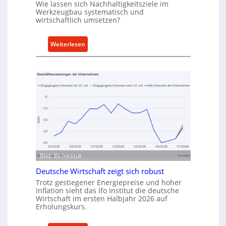
Wie lassen sich Nachhaltigkeitsziele im
t
Werkzeugbau systematisch und
A
wirtschaftlich umsetzen?
n
k
:
Weiterlesen
a
M
u
e
f
t
v
h
o
o
n
d
I
e
n
n
d
f
u
ü
s
Bild: Ifo Institut
r
t
n
Deutsche Wirtschaft zeigt sich robust
r
a
Trotz gestiegener Energiepreise und hoher
i
Inflation sieht das Ifo Institut die deutsche
c
e
Wirtschaft im ersten Halbjahr 2026 auf
h
Erholungskurs.
-
h
E
a