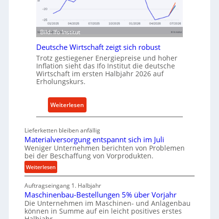
n
n
d
f
u
ü
Bild: Ifo Institut
s
r
t
Deutsche Wirtschaft zeigt sich robust
n
r
Trotz gestiegener Energiepreise und hoher
a
Inflation sieht das Ifo Institut die deutsche
i
c
Wirtschaft im ersten Halbjahr 2026 auf
e
h
Erholungskurs.
-
h
E
a
:
Weiterlesen
r
l
D
s
t
e
a
Lieferketten bleiben anfällig
i
u
t
Materialversorgung entspannt sich im Juli
g
t
Weniger Unternehmen berichten von Problemen
z
e
bei der Beschaffung von Vorprodukten.
s
t
W
c
:
Weiterlesen
e
e
M
h
i
r
Auftragseingang 1. Halbjahr
a
e
l
k
Maschinenbau-Bestellungen 5% über Vorjahr
t
W
e
Die Unternehmen im Maschinen- und Anlagenbau
z
e
i
können in Summe auf ein leicht positives erstes
n
e
r
r
Halbjahr…