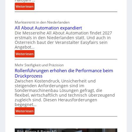
e
i
u
t
:
Weiterlesen
i
a
g
s
M
l
n
b
a
c
v
a
Markteintritt in den Niederlanden
s
h
e
u
All About Automation expandiert
c
a
r
Die Messereihe All About Automation findet 2027
p
h
s
f
erstmals in den Niederlanden statt. Und auch in
r
i
o
Österreich baut der Veranstalter Easyfairs sein
t
n
o
Angebot…
r
z
e
z
g
:
Weiterlesen
e
n
u
e
A
i
b
n
s
Mehr Steifigkeit und Präzision
l
g
a
g
Rollenführungen erhöhen die Performance beim
l
s
t
u
e
Drückprozess
A
e
-
s
Zwischen Kostendruck, Unsicherheit und
n
b
B
steigenden Anforderungen sind im
i
t
o
Sondermaschinenbau Lösungen gefragt, die
e
s
c
u
flexibel, wirtschaftlich und technisch überzeugend
s
p
h
t
zugleich sind. Diesen Herausforderungen
t
a
begegnet…
A
r
e
n
u
o
:
Weiterlesen
l
n
t
R
b
l
t
o
o
u
u
s
m
l
s
n
i
Bild: Koenig & Bauer AG
a