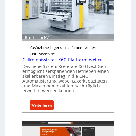
s
c
h
e
r
Ü
Bild: Cellro BV
b
e
Zusätzliche Lagerkapazität oder weitere
r
CNC-Maschine
l
Cellro entwickelt X60-Plattform weiter
a
Das neue System Xcelerate X60 Next Gen
s
ermöglicht zerspanenden Betrieben einen
skalierbaren Einstieg in die CNC-
t
Automatisierung, wobei Lagerkapazitäten
s
und Maschinenanzahlen nachträglich
c
erweitert werden können.
h
u
:
Weiterlesen
t
C
z
e
f
l
ü
l
r