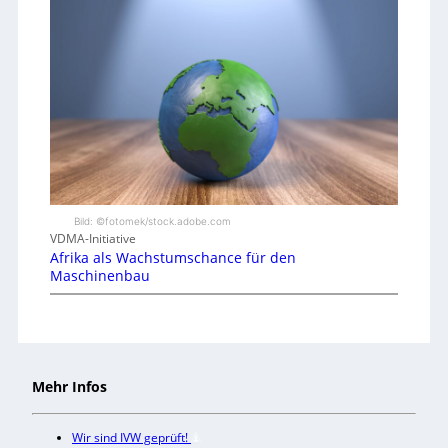
Bild: ©fotomek/stock.adobe.com
VDMA-Initiative
Afrika als Wachstumschance für den
Maschinenbau
Mehr Infos
Wir sind IVW geprüft!