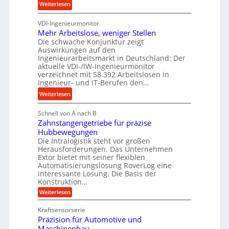
s
b
:
Weiterlesen
u
s
u
K
n
n
VDI-Ingenieurmonitor
r
d
d
Mehr Arbeitslose, weniger Stellen
o
l
Die schwache Konjunktur zeigt
H
n
a
Auswirkungen auf den
y
e
n
Ingenieurarbeitsmarkt in Deutschland: Der
d
s
g
aktuelle VDI-/IW-Ingenieurmonitor
r
s
verzeichnet mit 58.392 Arbeitslosen in
l
a
t
Ingenieur- und IT-Berufen den…
e
u
e
:
b
Weiterlesen
l
i
M
i
i
g
Schnell von A nach B
e
g
k
e
Zahnstangengetriebe für präzise
h
e
i
r
Hubbewegungen
r
K
m
t
Die Intralogistik steht vor großen
A
u
Herausforderungen. Das Unternehmen
V
U
r
g
Extor bietet mit seiner flexiblen
e
m
b
e
Automatisierungslösung RoverLog eine
r
s
e
l
interessante Lösung. Die Basis der
g
a
Konstruktion…
i
g
l
t
t
e
:
Weiterlesen
e
z
Z
s
w
a
i
u
Kraftsensorserie
l
i
h
c
n
Präzision für Automotive und
o
n
n
h
d
s
Maschinenbau