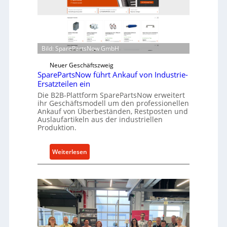
r
i
o
n
e
d
n
i
t
Bild: SparePartsNow GmbH
r
w
e
Neuer Geschäftszweig
i
k
SparePartsNow führt Ankauf von Industrie-
c
t
Ersatzteilen ein
k
e
Die B2B-Plattform SparePartsNow erweitert
e
ihr Geschäftsmodell um den professionellen
A
l
Ankauf von Überbeständen, Restposten und
n
t
Auslaufartikeln aus der industriellen
t
Produktion.
X
r
6
i
0
:
Weiterlesen
e
-
S
b
P
p
e
l
a
a
r
t
e
t
P
f
a