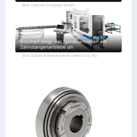
Bild: Coscom Computer GmbH
Boschert steigt von Spindelantrieben auf
Zahnstangenantriebe um
Bild: Stöber Antriebstechnik GmbH & Co. KG