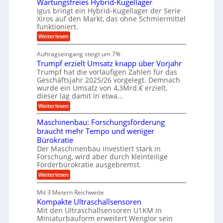
d
Wartungsfreies Hybrid-Kugellager
e
n
u
g
M
l
Igus bringt ein Hybrid-Kugellager der Serie
n
k
a
s
Xiros auf den Markt, das ohne Schmiermittel
g
r
s
c
funktioniert.
e
e
c
h
n
i
h
:
Weiterlesen
i
s
i
W
e
l
n
a
n
Auftragseingang steigt um 7%
a
e
r
e
u
Trumpf erzielt Umsatz knapp über Vorjahr
n
t
n
f
b
u
Trumpf hat die vorläufigen Zahlen für das
f
a
n
ü
Geschäftsjahr 2025/26 vorgelegt. Demnach
u
g
h
wurde ein Umsatz von 4,3Mrd.€ erzielt,
s
r
dieser lag damit in etwa…
f
u
:
r
Weiterlesen
n
T
e
g
r
i
e
Maschinenbau: Forschungsförderung
u
e
n
braucht mehr Tempo und weniger
m
s
B
Bürokratie
p
H
S
f
y
Der Maschinenbau investiert stark in
C
e
b
L
Forschung, wird aber durch kleinteilige
r
r
w
Förderbürokratie ausgebremst.
z
i
e
:
Weiterlesen
i
d
i
M
e
-
t
a
l
K
e
Mit 3 Metern Reichweite
s
t
u
r
Kompakte Ultraschallsensoren
c
U
g
e
h
Mit den Ultraschallsensoren U1KM in
m
e
n
i
s
l
Miniaturbauform erweitert Wenglor sein
t
n