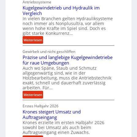
Antriebssysteme
r
Kugelgewindetrieb und Hydraulik im
f
Vergleich
o
In vielen Branchen gelten Hydrauliksysteme
r
noch immer als Nonplusultra, vor allem
m
wenn hohe Kräfte im Spiel sind. Doch es
gibt starke Konkurrenz…
a
n
:
Weiterlesen
c
K
e
Gewirbelt und nicht geschliffen
u
b
Präzise und langlebige Kugelgewindetriebe
g
e
für raue Umgebungen
e
Auch wo Späne, Staub und Schmutz
i
l
allgegenwärtig sind, wie in der
m
g
Holzbearbeitung, muss die Antriebstechnik
D
e
exakt, schnell und dauerhaft zuverlässig
r
w
arbeiten. Für…
ü
i
:
Weiterlesen
c
n
P
k
d
Erstes Halbjahr 2026
r
p
e
Krones steigert Umsatz und
ä
r
t
Auftragseingang
z
o
r
Krones erzielte im ersten Halbjahr 2026
i
z
i
sowohl bei Umsatz als auch beim
s
e
Auftragseingang einen Zuwachs.
e
e