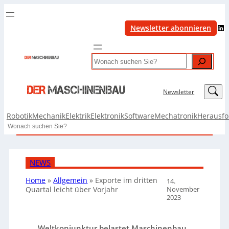
LinkedIn
Newsletter abonnieren
Search
LinkedIn
Newsletter
Robotik
Mechanik
Elektrik
Elektronik
Software
Mechatronik
Herausf
Search
NEWS
Home
»
Allgemein
»
Exporte im dritten
14.
November
Quartal leicht über Vorjahr
2023
Weltkonjunktur belastet Maschinenbau