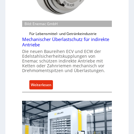
Bild: Enemac GmbH
Für Lebensmittel- und Getränkeindustrie
Mechanischer Überlastschutz für indirekte
Antriebe
Die neuen Baureihen ECV und ECW der
Edelstahlsicherheitskupplungen von
Enemac schützen indirekte Antriebe mit
Ketten oder Zahnriemen mechanisch vor
Drehmomentspitzen und Überlastungen.
:
Weiterlesen
M
e
c
h
a
n
i