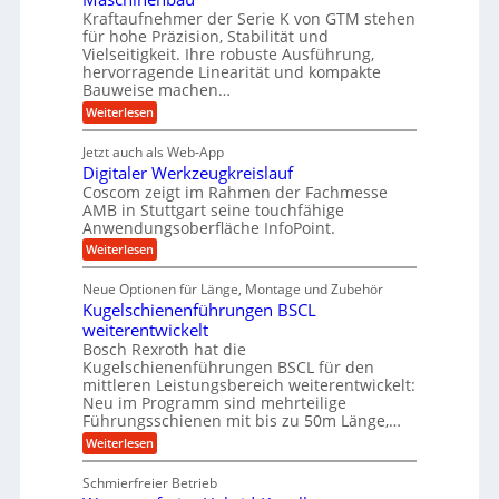
s
d
t
A
Kraftaufnehmer der Serie K von GTM stehen
e
e
a
für hohe Präzision, Stabilität und
u
n
,
t
Vielseitigkeit. Ihre robuste Ausführung,
g
f
w
r
hervorragende Linearität und kompakte
e
t
e
i
Bauweise machen…
n
r
g
n
e
:
Weiterlesen
e
a
P
i
b
t
r
g
g
e
Jetzt auch als Web-App
r
ä
s
i
e
f
Digitaler Werkzeugkreislauf
z
e
e
i
Coscom zeigt im Rahmen der Fachmesse
r
ü
b
s
i
AMB in Stuttgart seine touchfähige
S
r
e
i
Anwendungsoberfläche InfoPoint.
n
f
t
r
o
ü
:
g
Weiterlesen
n
e
a
r
D
f
a
l
u
p
i
ü
Neue Optionen für Länge, Montage und Zubehör
n
r
g
l
e
r
ä
Kugelschienenführungen BSCL
i
g
A
e
U
z
t
weiterentwickelt
u
i
n
m
a
t
Bosch Rexroth hat die
s
l
o
g
Kugelschienenführungen BSCL für den
e
e
m
e
mittleren Leistungsbereich weiterentwickelt:
H
r
o
Neu im Programm sind mehrteilige
u
b
W
t
b
Führungsschienen mit bis zu 50m Länge,…
e
i
u
b
r
v
:
Weiterlesen
n
e
k
e
K
w
z
g
u
u
e
Schmierfreier Betrieb
e
n
e
g
g
u