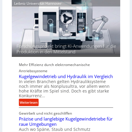
e
Leibniz Universität Hannover
r
j
r
h
a
t
ö
h
h
r
e
n
d
i
Forschungsprojekt bringt KI-Anwendungen für die
e
Produktion in den Mittelstand
P
e
Mehr Effizienz durch elektromechanische
r
Antriebssysteme
f
Kugelgewindetrieb und Hydraulik im Vergleich
o
In vielen Branchen gelten Hydrauliksysteme
r
noch immer als Nonplusultra, vor allem wenn
m
hohe Kräfte im Spiel sind. Doch es gibt starke
a
Konkurrenz…
n
:
Weiterlesen
c
K
e
Gewirbelt und nicht geschliffen
u
b
Präzise und langlebige Kugelgewindetriebe für
g
e
raue Umgebungen
e
i
Auch wo Späne, Staub und Schmutz
l