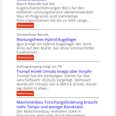
l
a
t
ä
n
Bosch Rexroth hat die
u
e
l
o
z
Kugelschienenführungen BSCL für den
g
e
e
m
i
n
mittleren Leistungsbereich weiterentwickelt:
r
o
s
U
Neu im Programm sind mehrteilige
W
t
e
m
Führungsschienen mit bis zu 50m Länge,…
e
i
H
r
g
v
u
:
Weiterlesen
k
e
b
K
e
z
u
b
u
b
Schmierfreier Betrieb
e
n
e
g
u
u
d
Wartungsfreies Hybrid-Kugellager
w
e
g
M
e
l
Igus bringt ein Hybrid-Kugellager der Serie
n
k
a
g
s
Xiros auf den Markt, das ohne Schmiermittel
g
r
s
u
c
funktioniert.
e
c
e
n
h
i
h
:
g
Weiterlesen
i
n
s
i
W
e
e
l
n
a
n
n
Auftragseingang steigt um 7%
a
e
r
e
u
Trumpf erzielt Umsatz knapp über Vorjahr
n
t
n
f
b
u
Trumpf hat die vorläufigen Zahlen für das
f
a
n
ü
Geschäftsjahr 2025/26 vorgelegt. Demnach
u
g
h
wurde ein Umsatz von 4,3Mrd.€ erzielt, dieser
s
r
lag damit in etwa…
f
u
:
r
Weiterlesen
n
T
e
g
r
i
e
Maschinenbau: Forschungsförderung braucht
u
e
n
mehr Tempo und weniger Bürokratie
m
s
B
Der Maschinenbau investiert stark in
p
H
S
Forschung, wird aber durch kleinteilige
f
y
C