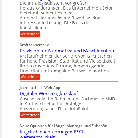
k
r
Die Intralogistik steht vor großen
e
A
i
t
Herausforderungen. Das Unternehmen Extor
K
r
m
bietet mit seiner flexiblen
U
u
b
Automatisierungslösung RoverLog eine
V
m
g
e
interessante Lösung. Die Basis der
e
s
e
Konstruktion…
i
r
a
l
t
:
Weiterlesen
g
t
g
Z
s
l
a
z
e
Kraftsensorserie
l
h
e
u
w
Präzision für Automotive und Maschinenbau
o
n
i
n
s
Kraftaufnehmer der Serie K von GTM stehen
i
s
c
t
d
für hohe Präzision, Stabilität und Vielseitigkeit.
n
e
a
h
Ihre robuste Ausführung, hervorragende
A
d
n
,
Linearität und kompakte Bauweise machen…
u
g
e
w
:
e
Weiterlesen
f
t
e
P
n
t
r
r
g
n
Jetzt auch als Web-App
r
ä
e
i
i
Digitaler Werkzeugkreislauf
z
t
a
e
g
i
r
Coscom zeigt im Rahmen der Fachmesse AMB
g
b
s
i
in Stuttgart seine touchfähige
e
s
i
e
e
Anwendungsoberfläche InfoPoint.
r
o
b
e
f
:
Weiterlesen
S
n
e
i
D
f
ü
f
t
i
ü
ü
n
Neue Optionen für Länge, Montage und Zubehör
r
e
g
r
r
g
Kugelschienenführungen BSCL
r
i
A
l
p
a
t
weiterentwickelt
u
r
a