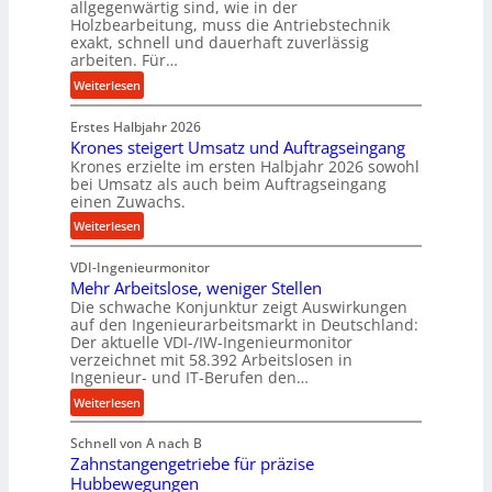
m
allgegenwärtig sind, wie in der
g
Holzbearbeitung, muss die Antriebstechnik
D
e
exakt, schnell und dauerhaft zuverlässig
r
w
arbeiten. Für…
ü
i
:
Weiterlesen
c
n
P
k
d
Erstes Halbjahr 2026
r
p
e
Krones steigert Umsatz und Auftragseingang
ä
r
t
Krones erzielte im ersten Halbjahr 2026 sowohl
z
o
r
bei Umsatz als auch beim Auftragseingang
i
z
einen Zuwachs.
i
s
e
e
:
Weiterlesen
e
s
b
K
u
s
u
VDI-Ingenieurmonitor
r
n
n
Mehr Arbeitslose, weniger Stellen
o
d
Die schwache Konjunktur zeigt Auswirkungen
d
n
l
auf den Ingenieurarbeitsmarkt in Deutschland:
H
e
a
Der aktuelle VDI-/IW-Ingenieurmonitor
y
s
n
verzeichnet mit 58.392 Arbeitslosen in
d
s
Ingenieur- und IT-Berufen den…
g
r
t
l
:
Weiterlesen
a
e
e
M
u
i
b
Schnell von A nach B
e
l
g
i
Zahnstangengetriebe für präzise
h
i
e
g
Hubbewegungen
r