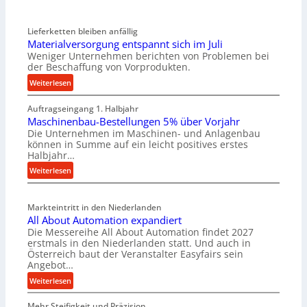
Lieferketten bleiben anfällig
Materialversorgung entspannt sich im Juli
Weniger Unternehmen berichten von Problemen bei
der Beschaffung von Vorprodukten.
:
Weiterlesen
M
Auftragseingang 1. Halbjahr
a
Maschinenbau-Bestellungen 5% über Vorjahr
t
Die Unternehmen im Maschinen- und Anlagenbau
e
können in Summe auf ein leicht positives erstes
r
Halbjahr…
i
:
Weiterlesen
a
M
l
a
v
Markteintritt in den Niederlanden
s
e
All About Automation expandiert
c
r
Die Messereihe All About Automation findet 2027
h
s
erstmals in den Niederlanden statt. Und auch in
i
o
Österreich baut der Veranstalter Easyfairs sein
n
Angebot…
r
e
g
:
Weiterlesen
n
u
A
b
n
Mehr Steifigkeit und Präzision
l