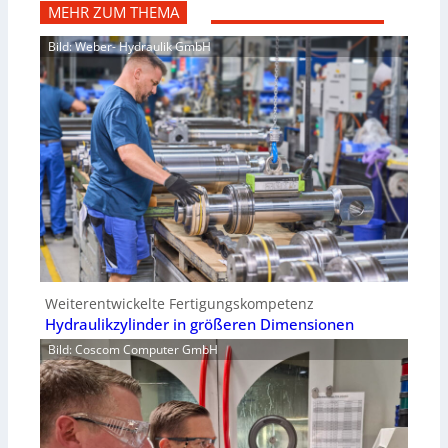
MEHR ZUM THEMA
Bild: Weber- Hydraulik GmbH
Weiterentwickelte Fertigungskompetenz
Hydraulikzylinder in größeren Dimensionen
Bild: Coscom Computer GmbH