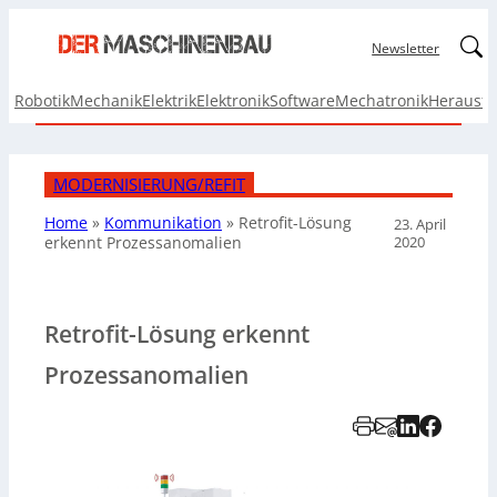
Linked
Newsletter
Robotik
Mechanik
Elektrik
Elektronik
Software
Mechatronik
Herausf
MODERNISIERUNG/REFIT
Home
»
Kommunikation
»
Retrofit-Lösung
23. April
2020
erkennt Prozessanomalien
Retrofit-Lösung erkennt
Prozessanomalien